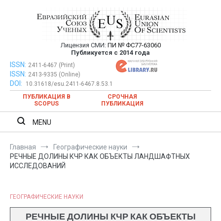
Перейти
к
содержимому
Лицензия СМИ:
ПИ № ФС77-63060
Евразийский Союз Ученых —
Публикуется с 2014 года
публикация научных статей в
ISSN:
Евразийский Союз Ученых — публикация научных статей в
2411-6467 (Print)
ISSN:
2413-9335 (Online)
ежемесячном научном журнале
ежемесячном научном журнале
DOI:
10.31618/esu.2411-6467.8.53.1
ПУБЛИКАЦИЯ В
СРОЧНАЯ
SCOPUS
ПУБЛИКАЦИЯ
MENU
Главная
Географические науки
РЕЧНЫЕ ДОЛИНЫ КЧР КАК ОБЪЕКТЫ ЛАНДШАФТНЫХ
ИССЛЕДОВАНИЙ
ГЕОГРАФИЧЕСКИЕ НАУКИ
РЕЧНЫЕ ДОЛИНЫ КЧР КАК ОБЪЕКТЫ