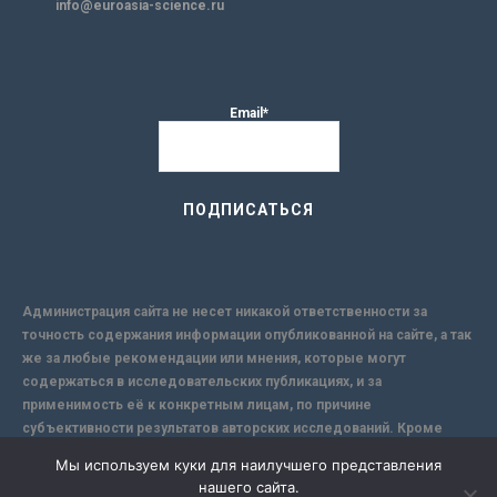
info@euroasia-science.ru
Email*
Администрация сайта не несет никакой ответственности за
точность содержания информации опубликованной на сайте, а так
же за любые рекомендации или мнения, которые могут
содержаться в исследовательских публикациях, и за
применимость её к конкретным лицам, по причине
субъективности результатов авторских исследований. Кроме
того, поскольку интернет не обеспечивает в полной мере
Мы используем куки для наилучшего представления
надежной защиты информации, Сайт не несет ответственности за
нашего сайта.