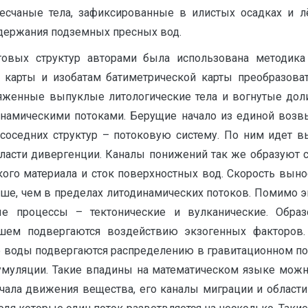
есчаные тела, зафиксированные в илистых осадках и л
держания подземных пресных вод.
овых структур авторами была использована методика п
 карты и изобатам батиметрической карты преобразова
женные выпуклые литологические тела и вогнутые доли
инамическими потоками. Берущие начало из единой воз
 соседних структур – потоковую систему. По ним идет в
области дивергенции. Каналы понижений так же образуют 
ого материала и сток поверхностных вод. Скорость вынос
ыше, чем в пределах литодинамических потоков. Помимо 
ые процессы – тектонические и вулканические. Обр
ем подвергаются воздействию экзогенных факторов.
е воды подвергаются распределению в гравитационном пол
кумуляции. Такие впадины на математическом языке можно
ачала движения вещества, его каналы миграции и области