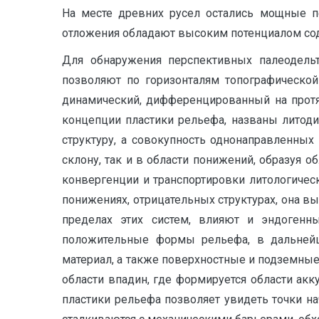
На месте древних русел остались мощные п
отложения обладают высоким потенциалом со
Для обнаружения перспективных палеодельт
позволяют по горизонталям топографической
динамический, дифференцированный на протя
концепции пластики рельефа, названы литод
структуру, а совокупность однонаправленных
склону, так и в области понижений, образуя 
конвергенции и транспортировки литологическ
понижениях, отрицательных структурах, она в
пределах этих систем, влияют и эндогенн
положительные формы рельефа, в дальнейш
материал, а также поверхностные и подземны
области впадин, где формируется области ак
пластики рельефа позволяет увидеть точки н