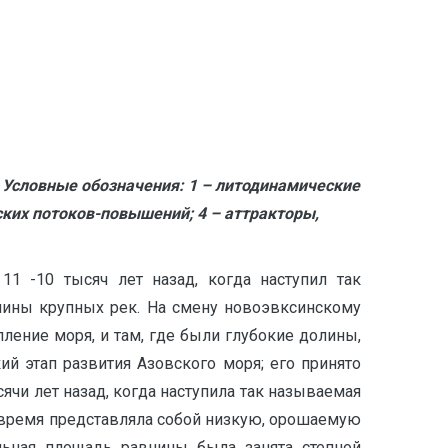
. Условные обозначения: 1 – литодинамические
ких потоков-повышений; 4 – аттракторы,
1 -10 тысяч лет назад, когда наступил так
лины крупных рек. На смену новоэвксинскому
упление моря, и там, где были глубокие долины,
ий этап развития Азовского моря; его принято
сячи лет назад, когда наступила так называемая
о время представляла собой низкую, орошаемую
льная площадь равнины была занята степной