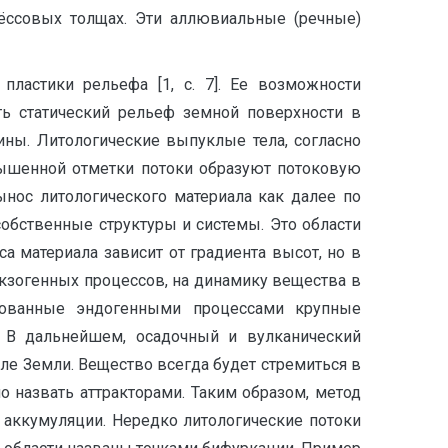
ёссовых толщах. Эти аллювиальные (речные)
ластики рельефа [1, с. 7]. Ее возможности
ть статический рельеф земной поверхности в
ны. Литологические выпуклые тела, согласно
вышенной отметки потоки образуют потоковую
ынос литологического материала как далее по
собственные структуры и системы. Это области
а материала зависит от градиента высот, но в
экзогенных процессов, на динамику вещества в
азованные эндогенными процессами крупные
 В дальнейшем, осадочный и вулканический
е Земли. Вещество всегда будет стремиться в
 назвать аттракторами. Таким образом, метод
 аккумуляции. Нередко литологические потоки