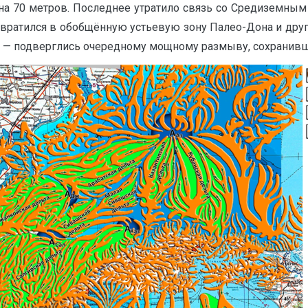
на 70 метров. Последнее утратило связь со Средиземным
вратился в обобщённую устьевую зону Палео-Дона и други
ие — подверглись очередному мощному размыву, сохранив