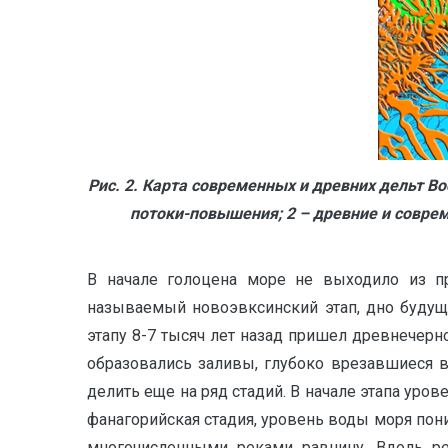
Рис. 2. Карта современных и древних дельт В
потоки-повышения; 2 – древние и совре
В начале голоцена море не выходило из пр
называемый новоэвксинский этап, дно будущ
этапу 8-7 тысяч лет назад пришел древнечерном
образовались заливы, глубоко врезавшиеся в 
делить еще на ряд стадий. В начале этапа уров
фанагорийская стадия, уровень воды моря пон
многочисленными реками равнину. Вдоль ре