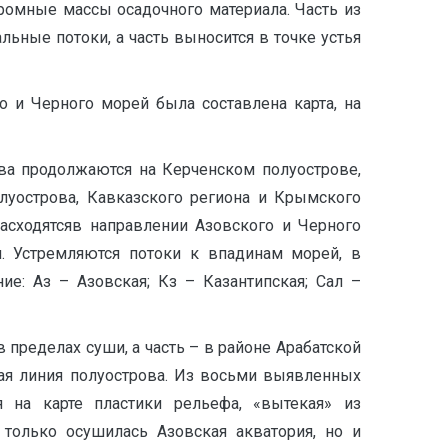
омные массы осадочного материала. Часть из
ьные потоки, а часть выносится в точке устья
о и Черного морей была составлена карта, на
ова продолжаются на Керченском полуострове,
луострова, Кавказского региона и Крымского
расходятсяв направлении Азовского и Черного
. Устремляются потоки к впадинам морей, в
е: Аз – Азовская; Кз – Казантипская; Сал –
 пределах суши, а часть – в районе Арабатской
вая линия полуострова. Из восьми выявленных
я на карте пластики рельефа, «вытекая» из
 только осушилась Азовская акватория, но и