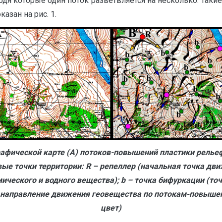
одя которые один поток разветвляется на несколько. Таки
азан на рис. 1.
рафической карте (А) потоков-повышений пластики рельефа
е точки территории: R – репеллер (начальная точка дви
мического и водного вещества); b – точка бифуркации (т
о направление движения геовещества по потокам-повыше
цвет)