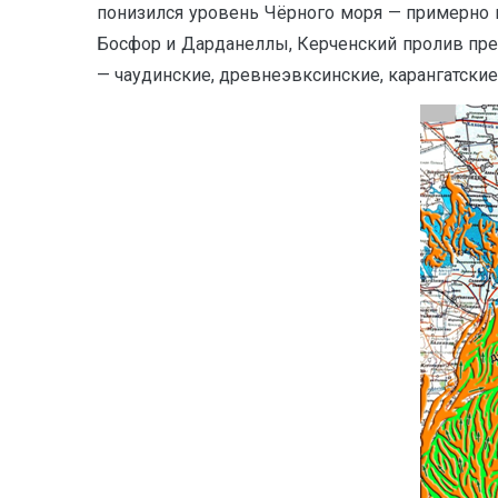
понизился уровень Чёрного моря — примерно 
Босфор и Дарданеллы, Керченский пролив пре
— чаудинские, древнеэвксинские, карангатск