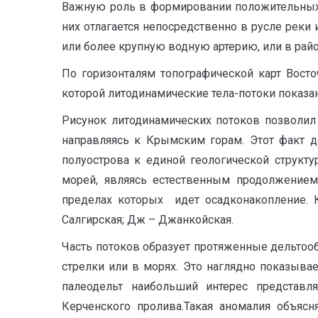
Важную роль в формировании положительных 
них отлагается непосредственно в русле реки
или более крупную водную артерию, или в рай
По горизонталям топографической карт Восто
которой литодинамические тела-потоки показа
Рисунок литодинамических потоков позволил 
направляясь к Крымским горам. Этот факт д
полуострова к единой геологической структу
морей, являясь естественным продолжением
пределах которых идет осадконакопление. К
Салгирская; Дж – Джанкойская.
Часть потоков образует протяженные дельтообр
стрелки или в морях. Это наглядно показыва
палеодельт наибольший интерес представля
Керченского пролива.Такая аномалия объясн