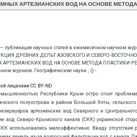
ЕМНЫХ АРТЕЗИАНСКИХ ВОД НА ОСНОВЕ МЕТОДА
— публикация научных статей в ежемесячном научном жур
УКЦИЯ ДРЕВНИХ ДЕЛЬТ АЗОВСКОГО И СЕВЕРО-ВОСТОЧНО
РТЕЗИАНСКИХ ВОД НА ОСНОВЕ МЕТОДА ПЛАСТИКИ РЕЛЬЕ
ом журнале. Географические науки. ; ():-.
ной лицензии CC BY-ND
омышленностью Республики Крым остро стоит проблема
ченского полуострова и района Большой Ялты; сельского
резервуаров артезианских вод Северного и Центральног
е вод Северо-Крымского канала (СКК) украинской сторо
ы СКК использовались малоэффективно. Ввиду отсутствия 
ием земель из-за возросшей фильтрации вод с канала. П