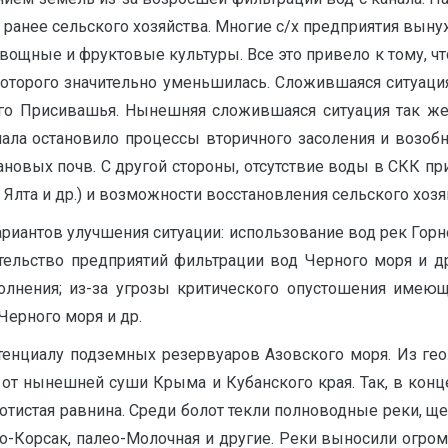
 ранее сельского хозяйства. Многие с/х предприятия выну
ощные и фруктовые культуры. Все это привело к тому, что
которого значительно уменьшилась. Сложившаяся ситуация
го Присивашья. Нынешняя сложившаяся ситуация так же
нала остановило процессы вторичного засоления и возоб
ановых почв. С другой стороны, отсутствие воды в СКК пр
 Ялта и др.) и возможности восстановления сельского хозя
ариантов улучшения ситуации: использование вод рек Гор
ительство предприятий фильтрации вод Черного моря и д
ыполнения; из-за угрозы критического опустошения имею
Черного моря и др.
енциалу подземных резервуаров Азовского моря. Из геоло
я от нынешней суши Крыма и Кубанского края. Так, в кон
олотистая равнина. Среди болот текли полноводные реки
ео-Корсак, палео-Молочная и другие. Реки выносили огром