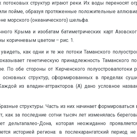
потоковых структур играют реки. Их воды переносят огр
 или пойме, образуя протяженные положительные аллювиал
оне морского (океанического) шельфа.
чного Крыма и изобатам батиметрических карт Азовског
ны коричневым цветом – рис. 1.
увидеть, как одни и те же потоки Таманского полуостр
оказывает генетическую принадлежность Таманского по
ре. По обе стороны от Керченского полуостровапотоки 
 основных структур, сформированных в пределах суши
аждой из впадин-аттракторов (А) дано условное названи
азные структуры. Часть из них начинает формироваться в
ет, как за последние сотни тысяч лет изменялась берего
ет дельтапалео-Дона, которая неожиданно проявляетс
яется историей региона: в послекарангатский период не