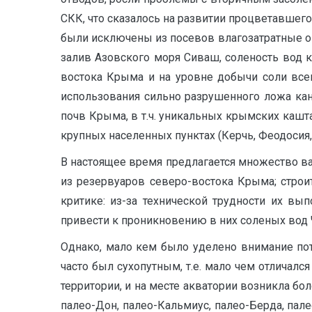
СКК, что сказалось на развитии процветавшего
были исключены из посевов влагозатратные ов
залив Азовского моря Сиваш, соленость вод 
востока Крыма и на уровне добычи соли все
использования сильно разрушенного ложа ка
почв Крыма, в т.ч. уникальных крымских кашт
крупных населенных пунктах (Керчь, Феодосия,
В настоящее время предлагается множество в
из резервуаров северо-востока Крыма; стро
критике: из-за технической трудности их в
привести к проникновению в них соленых вод 
Однако, мало кем было уделено внимание пот
часто был сухопутным, т.е. мало чем отличалс
территории, и на месте акватории возникла б
палео-Дон, палео-Кальмиус, палео-Берда, пал