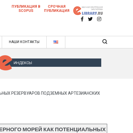
ПУБЛИКАЦИЯ В
СРОЧНАЯ
SCOPUS
ПУБЛИКАЦИЯ
 научных статей в ежемесячном научном
нале
ячном научном журнале
НАШИ КОНТАКТЫ
ИНДЕКСЫ
ЛЬНЫХ РЕЗЕРВУАРОВ ПОДЗЕМНЫХ АРТЕЗИАНСКИХ
ЧЕРНОГО МОРЕЙ КАК ПОТЕНЦИАЛЬНЫХ