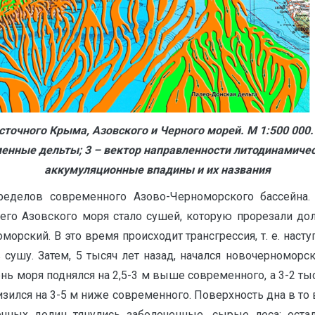
осточного Крыма, Азовского и Черного морей. М 1:500 000
менные дельты; 3 – вектор направленности литодинамичес
аккумуляционные впадины и их названия
еделов современного Азово-Черноморского бассейна. 1
его Азовского моря стало сушей, которую прорезали до
орский. В это время происходит трансгрессия, т. е. наст
сушу. Затем, 5 тысяч лет назад, начался новочерноморск
ень моря поднялся на 2,5-3 м выше современного, а 3-2 ты
изился на 3-5 м ниже современного. Поверхность дна в т
чных долин тянулись заболоченные, сырые леса; оста