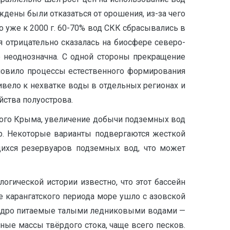
ждены были отказаться от орошения, из-за чего
 уже к 2000 г. 60-70% вод СКК сбрасывались в
 отрицательно сказалась на биосфере северо-
 неоднозначна. С одной стороны прекращение
новило процессы естественного формирования
ивело к нехватке воды в отдельных регионах и
йства полуострова.
ного Крыма, увеличение добычи подземных вод
р. Некоторые варианты подвергаются жесткой
щихся резервуаров подземных вод, что может
гической истории известно, что этот бассейн
це карангатского периода море ушло с азовской
, щедро питаемые талыми ледниковыми водами —
ные массы твёрдого стока, чаще всего песков.