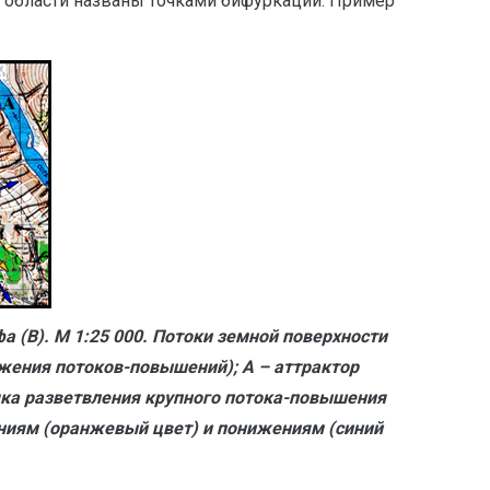
е области названы точками бифуркации. Пример
 (В). М 1:25 000. Потоки земной поверхности
жения потоков-повышений); A – аттрактор
очка разветвления крупного потока-повышения
ниям (оранжевый цвет) и понижениям (синий