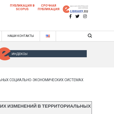
ПУБЛИКАЦИЯ В
СРОЧНАЯ
SCOPUS
ПУБЛИКАЦИЯ
 научных статей в ежемесячном научном
нале
ячном научном журнале
НАШИ КОНТАКТЫ
ИНДЕКСЫ
ЛЬНЫХ СОЦИАЛЬНО-ЭКОНОМИЧЕСКИХ СИСТЕМАХ
ИХ ИЗМЕНЕНИЙ В ТЕРРИТОРИАЛЬНЫХ