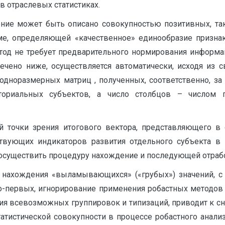
в отраслевых статистиках.
ение может быть описано совокупностью позитивных, та
ме, определяющей «качественное» единообразие признак
етод не требует предварительного нормирования информа
ечено ниже, осуществляется автоматически, исходя из с
дноразмерных матриц , полученных, соответственно, за 
ториальных субъектов, а число столбцов – числом 
ой точки зрения итогового вектора, представляющего
ствующих индикаторов развития отдельного субъекта в
осуществить процедуру нахождение и последующей отрабо
х нахождения «выламывающихся» («грубых») значений, с 
 Во-первых, игнорирование применения робастных методо
ия всевозможных группировок и типизаций, приводит к 
статистической совокупности в процессе робастного ан