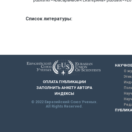
publisher=»Басаранвоич Екатерина» pubdate=»2
Список литературы:
НАУЧНОЕ
О жу
Этик
ОПЛАТА ПУБЛИКАЦИИ
Инд
ЗАПОЛНИТЬ АНКЕТУ АВТОРА
Поли
Науч
ИНДЕКСЫ
Науч
© 2022 Евразийский Союз Ученых.
Реда
All Rights Reserved.
ПУБЛИКА