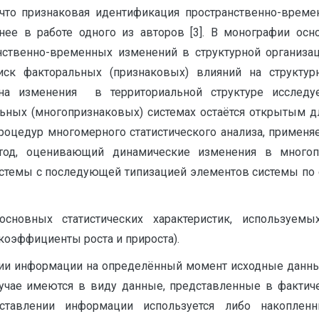
 что признаковая идентификация пространственно-врем
нее в работе одного из авторов [3]. В монографии о
ственно-временных изменений в структурной организац
ск факторальных (признаковых) влияний на структу
на изменения в территориальной структуре исследу
ьных (многопризнаковых) системах остаётся открытым дл
цедур многомерного статистического анализа, применяемы
етод, оценивающий динамические изменения в многоп
истемы с последующей типизацией элементов системы по с
сновных статистических характеристик, используем
коэффициенты роста и прироста).
ании информации на определённый момент исходные данны
учае имеются в виду данные, представленные в факти
ставлении информации используется либо накоплен