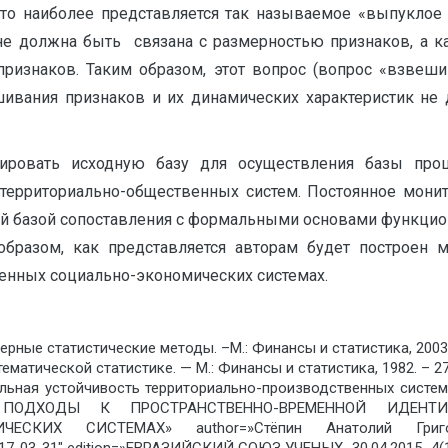
что наиболее представляется так называемое «выпуклое
е должна быть связана с размерностью признаков, а ка
 признаков. Таким образом, этот вопрос (вопрос «взвеш
ешивания признаков и их динамических характеристик н
овать исходную базу для осуществления базы проце
территориально-общественных систем. Постоянное мон
дной базой сопоставления с формальными основами функци
бразом, как представляется авторам будет построен 
венных социально-экономических системах.
ерные статистические методы. –М.: Финансы и статистика, 2003.
ематической статистике. — М.: Финансы и статистика, 1982. – 27
нальная устойчивость территориально-производственных систем
ОВЫЕ ПОДХОДЫ К ПРОСТРАНСТВЕННО-ВРЕМЕННОЙ ИД
ЕСКИХ СИСТЕМАХ» author=»Стёпин Анатолий Григор