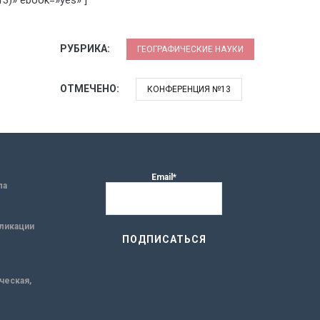
)» ebook=»yes» ]
РУБРИКА:
ГЕОГРАФИЧЕСКИЕ НАУКИ
ОТМЕЧЕНО:
КОНФЕРЕНЦИЯ №13
Email*
ла
ликации
ическая,