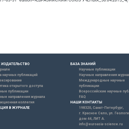
017-03-31″ edition=»ЕВРАЗИЙСКИЙ СОЮЗ УЧЕНЫХ_30.04.2015_4(13
 ИЗДАТЕЛЬСТВО
БАЗА ЗНАНИЙ
рнале
Научные публикации
а научных публикаций
Научные направления журна
ексирование
Международные научные
тика открытого доступа
публикации
ные публикации
Всероссийские научные пуб
ные направления журнала
FAQ
кционная коллегия
НАШИ КОНТАКТЫ
ЦИЯ В ЖУРНАЛЕ
198320, Санкт-Петербург,
г. Красное Село, ул. Геолог
дом 44, ЛИТ А.
info@euroasia-science.ru