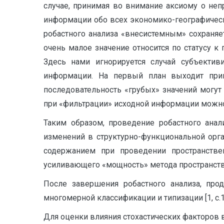
случае, принимая во внимание аксиому о неп
информации обо всех экономико-географическ
робастного анализа «внесистемным» сохраняе
очень малое значение относится по статусу к
Здесь нами игнорируется случай субъектив
информации. На первый план выходит прин
последовательность «грубых» значений могут
при «фильтрации» исходной информации можно по
Таким образом, проведение робастного анал
изменений в структурно-функциональной орг
содержанием при проведении пространствен
усиливающего «мощность» метода пространстве
После завершения робастного анализа, пр
многомерной классификации и типизации [1, с.1
Для оценки влияния стохастических факторов 