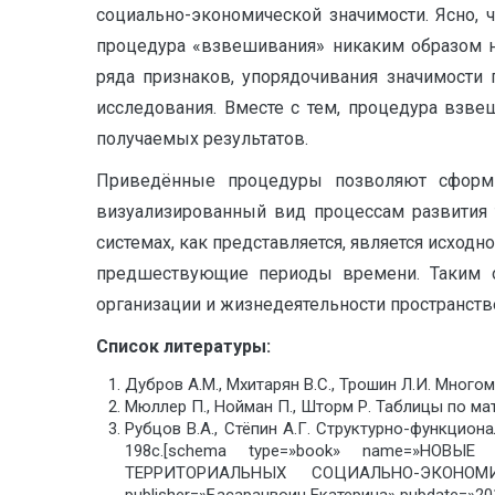
социально-экономической значимости. Ясно, 
процедура «взвешивания» никаким образом н
ряда признаков, упорядочивания значимости
исследования. Вместе с тем, процедура взв
получаемых результатов.
Приведённые процедуры позволяют сформир
визуализированный вид процессам развития 
системах, как представляется, является исхо
предшествующие периоды времени. Таким о
организации и жизнедеятельности пространст
Список литературы:
Дубров А.М., Мхитарян В.С., Трошин Л.И. Многом
Мюллер П., Нойман П., Шторм Р. Таблицы по мат
Рубцов В.А., Стёпин А.Г. Структурно-функцио
198с.[schema type=»book» name=»Н
ТЕРРИТОРИАЛЬНЫХ СОЦИАЛЬНО-ЭКОНОМИЧ