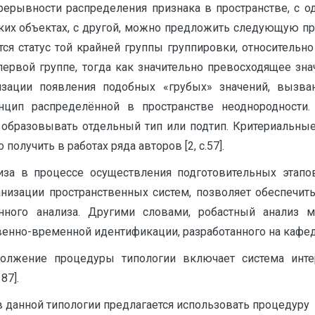
рерывности распределения признака в пространстве, с о
их объектах, с другой, можно предложить следующую пр
тся статус той крайней группы группировки, относитель
 первой группе, тогда как значительно превосходящее зна
изации появления подобных «грубых» значений, вызв
цип распределённой в пространстве неоднородности.
 образовывать отдельный тип или подтип. Критериальны
лучить в работах ряда авторов [2, с.57].
иза в процессе осуществления подготовительных этап
анизации пространственных систем, позволяет обеспеч
ного анализа. Другими словами, робастный анализ м
нно-временной идентификации, разработанного на кафедре
одолжение процедуры типологии включает система инт
87].
в данной типологии предлагается использовать процедуру