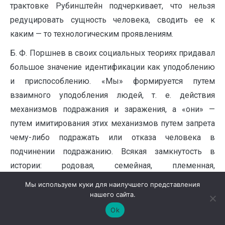
трактовке Рубинштейн подчеркивает, что нельзя
редуцировать сущность человека, сводить ее к
каким — то технологическим проявлениям.
Б. Ф. Поршнев в своих социальных теориях придавал
большое значение идентификации как уподоблению
и приспособлению. «Мы» формируется путем
взаимного уподобления людей, т. е. действия
механизмов подражания и заражения, а «они» —
путем имитирования этих механизмов путем запрета
чему-либо подражать или отказа человека в
подчинении подражанию. Всякая замкнутость в
истории: родовая, семейная, племенная,
этнокультурная, культурная конституирует себя из
Мы используем куки для наилучшего представления
«Мы – Они». Через обособление, уподобление
нашего сайта.
индивид получает возможности для развития,
Ok
самореализации и персонализации [цит. по 5].