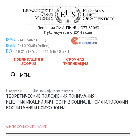
Перейти
к
содержимому
Лицензия СМИ:
ПИ № ФС77-63060
Евразийский Союз Ученых —
Публикуется с 2014 года
публикация научных статей в
ISSN:
Евразийский Союз Ученых — публикация научных статей в
2411-6467 (Print)
ISSN:
2413-9335 (Online)
ежемесячном научном журнале
ежемесячном научном журнале
DOI:
10.31618/esu.2411-6467.8.53.1
ПУБЛИКАЦИЯ В
СРОЧНАЯ
SCOPUS
ПУБЛИКАЦИЯ
MENU
Главная
Философские науки
ТЕОРЕТИЧЕСКИЕ ПОЛОЖЕНИЯ ПОНИМАНИЯ
ИДЕНТИФИКАЦИИ ЛИЧНОСТИ В СОЦИАЛЬНОЙ ФИЛОСОФИИ
ВОСПИТАНИЯ И ПСИХОЛОГИИ
ФИЛОСОФСКИЕ НАУКИ