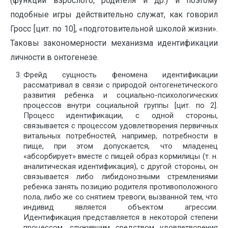
(функции взрослого, родителя и др.) и поэтому
подобные игры действительно служат, как говорил
Гросс [цит. по 10], «подготовительной школой жизни».
Таковы закономерности механизма идентификации
личности в онтогенезе.
Фрейд сущность феномена идентификации
рассматривал в связи с природой онтогенетического
развития ребенка и социально-психологических
процессов внутри социальной группы [цит. по 2].
Процесс идентификации, с одной стороны,
связывается с процессом удовлетворения первичных
витальных потребностей, например, потребности в
пище, при этом допускается, что младенец
«абсорбирует» вместе с пищей образ кормилицы (т. н.
аналитическая идентификация), с другой стороны, он
связывается либо либидонозными стремлениями
ребенка занять позицию родителя противоположного
пола, либо же со снятием тревоги, вызванной тем, что
индивид является объектом агрессии.
Идентификация представляется в некоторой степени
процессом, служившим средством удовлетворения