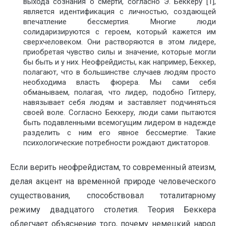
выхода сознания о смерти, согласно Э. Беккеру [1],
является идентификация с личностью, создающей
впечатление бессмертия. Многие люди
солидаризируются с героем, который кажется им
сверхчеловеком. Они растворяются в этом лидере,
приобретая чувство силы и значение, которые могли
бы быть и у них. Неофрейдисты, как например, Беккер,
полагают, что в большинстве случаев людям просто
необходима власть фюрера. Мы сами себя
обманываем, полагая, что лидер, подобно Гитлеру,
навязывает себя людям и заставляет подчиняться
своей воле. Согласно Беккеру, люди сами пытаются
быть подавленными всемогущим лидером в надежде
разделить с ним его явное бессмертие. Такие
психологические потребности рождают диктаторов.
Если верить неофрейдистам, то современный атеизм,
делая акцент на временной природе человеческого
существования, способствовал тоталитарному
режиму двадцатого столетия. Теория Беккера
облегчает объяснение того, почему немецкий народ