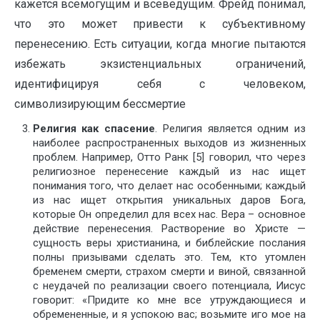
кажется всемогущим и всеведущим. Фрейд понимал,
что это может привести к субъективному
перенесению. Есть ситуации, когда многие пытаются
избежать экзистенциальных ограничений,
идентифицируя себя с человеком,
символизирующим бессмертие
Религия как спасение
. Религия является одним из
наиболее распространенных выходов из жизненных
проблем. Например, Отто Ранк [5] говорил, что через
религиозное перенесение каждый из нас ищет
понимания того, что делает нас особенными; каждый
из нас ищет открытия уникальных даров Бога,
которые Он определил для всех нас. Вера – основное
действие перенесения. Растворение во Христе —
сущность веры христианина, и библейские послания
полны призывами сделать это. Тем, кто утомлен
бременем смерти, страхом смерти и виной, связанной
с неудачей по реализации своего потенциала, Иисус
говорит: «Придите ко мне все утруждающиеся и
обремененные, и я успокою вас; возьмите иго мое на