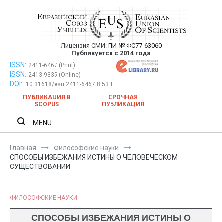
Перейти
к
содержимому
Лицензия СМИ:
ПИ № ФС77-63060
Евразийский Союз Ученых —
Публикуется с 2014 года
публикация научных статей в
ISSN:
Евразийский Союз Ученых — публикация научных статей в
2411-6467 (Print)
ISSN:
2413-9335 (Online)
ежемесячном научном журнале
ежемесячном научном журнале
DOI:
10.31618/esu.2411-6467.8.53.1
ПУБЛИКАЦИЯ В
СРОЧНАЯ
SCOPUS
ПУБЛИКАЦИЯ
MENU
Главная
Философские науки
СПОСОБЫ ИЗБЕЖАНИЯ ИСТИНЫ О ЧЕЛОВЕЧЕСКОМ
СУЩЕСТВОВАНИИ
ФИЛОСОФСКИЕ НАУКИ
СПОСОБЫ ИЗБЕЖАНИЯ ИСТИНЫ О