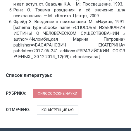
и авт. вступ. ст. Свасьян К.А. – М.: Просвещение, 1993.
Ранк О. Травма рождения и её значение для
психоанализа. — М.: «Когито-Центр», 2009.
Фрейд З. Введение в психоанализ. М.: «Наука», 1991.
[schema type=»book» name=»СПОСОБЫ ИЗБЕЖАНИЯ
ИСТИНЫ О ЧЕЛОВЕЧЕСКОМ СУЩЕСТВОВАНИИ »
author=»Челомбицкая Марина Петровна»
publisher=»БАСАРАНОВИЧ ЕКАТЕРИНА»
pubdate=»2017-06-24″ edition=»ЕВРАЗИЙСКИЙ СОЮЗ
УЧЕНЫХ_ 30.12.2014_12(09)» ebook=»yes» ]
Список литературы:
РУБРИКА:
ФИЛОСОФСКИЕ НАУКИ
ОТМЕЧЕНО:
КОНФЕРЕНЦИЯ №9