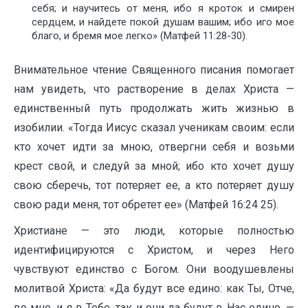
себя; и научитесь от меня, ибо я кроток и смирен
сердцем, и найдете покой душам вашим; ибо иго мое
благо, и бремя мое легко» (Матфей 11:28-30).
Внимательное чтение Священного писания помогает
нам увидеть, что растворение в делах Христа —
единственный путь продолжать жить жизнью в
изобилии. «Тогда Иисус сказал ученикам своим: если
кто хочет идти за мною, отвергни себя и возьми
крест свой, и следуй за мной; ибо кто хочет душу
свою сберечь, тот потеряет ее, а кто потеряет душу
свою ради меня, тот обретет ее» (Матфей 16:24 25).
Христиане — это люди, которые полностью
идентифицируются с Христом, и через Него
чувствуют единство с Богом. Они воодушевлены
молитвой Христа: «Да будут все едино: как Ты, Отче,
во мне, и я в Тебе, так и они да будут в Нас едино, —