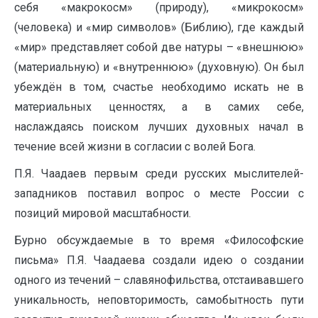
себя «макрокосм» (природу), «микрокосм»
(человека) и «мир символов» (Библию), где каждый
«мир» представляет собой две натуры – «внешнюю»
(материальную) и «внутреннюю» (духовную). Он был
убеждён в том, счастье необходимо искать не в
материальных ценностях, а в самих себе,
наслаждаясь поиском лучших духовных начал в
течение всей жизни в согласии с волей Бога.
П.Я. Чаадаев первым среди русских мыслителей-
западников поставил вопрос о месте России с
позиций мировой масштабности.
Бурно обсуждаемые в то время «Философские
письма» П.Я. Чаадаева создали идею о создании
одного из течений – славянофильства, отстаивавшего
уникальность, неповторимость, самобытность пути