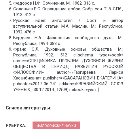
Федоров Н.Ф. Сочинения. М., 1982. 316 с.
Соловьёв В.С. Оправдание добра. Собр. соч. Т. 8. СПб.,
1913. 412 с.
Русская идея: антология / Сост. и автор
вступительной статьи М.А. Маслин. М.: Республика,
1992. 476 с.
Бердяев Н.А. Философия свободного духа. М.:
Республика, 1994. 388 с.
Франк С.Л. Духовные основы общества. М.:
Республика, 1992. 512 с.[schema type=»book»
name=»СПЕЦИФИКА ПРОБЛЕМ ДУХОВНОЙ ЖИЗНИ
ОБЩЕСТВА В ПЕРИОД РАЗВИТИЯ РУССКОЙ
ФИЛОСОФИИ» author=»Газгиреева Лариса
Хасанбиевна» publisher=»БАСАРАНОВИЧ ЕКАТЕРИНА»
pubdate=»2017-06-24″ edition=»ЕВРАЗИЙСКИЙ СОЮЗ
УЧЕНЫХ_ 30.12.2014_12(09)» ebook=»yes» ]
Список литературы:
РУБРИКА:
ФИЛОСОФСКИЕ НАУКИ