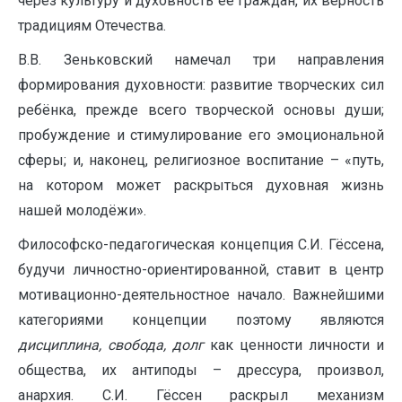
через культуру и духовность её граждан, их верность
традициям Отечества.
В.В. Зеньковский намечал три направления
формирования духовности: развитие творческих сил
ребёнка, прежде всего творческой основы души;
пробуждение и стимулирование его эмоциональной
сферы; и, наконец, религиозное воспитание – «путь,
на котором может раскрыться духовная жизнь
нашей молодёжи».
Философско-педагогическая концепция С.И. Гёссена,
будучи личностно-ориентированной, ставит в центр
мотивационно-деятельностное начало. Важнейшими
категориями концепции поэтому являются
дисциплина, свобода, долг
как ценности личности и
общества, их антиподы – дpeccуpa, произвол,
анархия. С.И. Гёссен раскрыл механизм