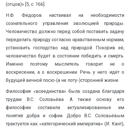
(отцов)» [5, с. 166].
Н.Ф. Фёдоров настаивал на необходимости
сознательного управления эволюцией природы.
Человечество должно перед собой поставить задачу
переделать природу согласно нравственным нормам,
установить господство над природой. Покорив её,
человечество будет в состоянии победить и смерть.
Именно поэтому мыслитель говорит не о
воскресении, а о воскрешении. Речь у него идёт о
будущей вечной посю-(а не поту-)сторонней жизни.
Философия «всеединства» была создана благодаря
трудам В.С. Соловьёва. А также основу его
философии составили актуализированные им
понятия добра и софии. Добро В.С. Соловьёвым
трактуется как «категорический императив» (И. Кант),