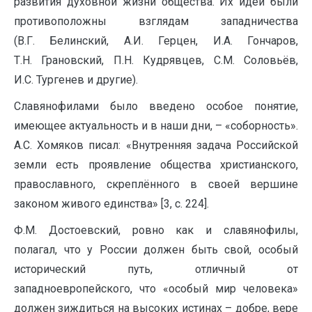
развития духовной жизни общества. Их идеи были
противоположны взглядам западничества
(В.Г. Белинский, А.И. Герцен, И.А. Гончаров,
Т.Н. Грановский, П.Н. Кудрявцев, С.М. Соловьёв,
И.С. Тургенев и другие).
Славянофилами было введено особое понятие,
имеющее актуальность и в наши дни, – «соборность».
А.С. Хомяков писал: «Внутренняя задача Российской
земли есть проявление общества христианского,
православного, скреплённого в своей вершине
законом живого единства» [3, с. 224].
Ф.М. Достоевский, ровно как и славянофилы,
полагал, что у России должен быть свой, особый
исторический путь, отличный от
западноевропейского, что «особый мир человека»
должен зиждиться на высоких истинах – добре, вере