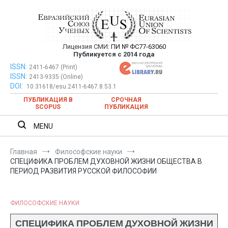
Перейти
к
содержимому
Лицензия СМИ:
ПИ № ФС77-63060
Евразийский Союз Ученых —
Публикуется с 2014 года
публикация научных статей в
ISSN:
Евразийский Союз Ученых — публикация научных статей в
2411-6467 (Print)
ISSN:
2413-9335 (Online)
ежемесячном научном журнале
ежемесячном научном журнале
DOI:
10.31618/esu.2411-6467.8.53.1
ПУБЛИКАЦИЯ В
СРОЧНАЯ
SCOPUS
ПУБЛИКАЦИЯ
MENU
Главная
Философские науки
СПЕЦИФИКА ПРОБЛЕМ ДУХОВНОЙ ЖИЗНИ ОБЩЕСТВА В
ПЕРИОД РАЗВИТИЯ РУССКОЙ ФИЛОСОФИИ
ФИЛОСОФСКИЕ НАУКИ
СПЕЦИФИКА ПРОБЛЕМ ДУХОВНОЙ ЖИЗНИ