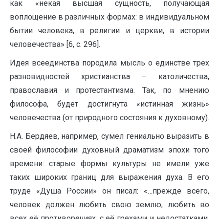
как «некая высшая сущность, получающая
воплощение в различных формах: в индивидуальном
бытии человека, в религии и церкви, в истории
человечества» [6, с. 296].
Идея всеединства породила мысль о единстве трёх
разновидностей христианства – католичества,
православия и протестантизма. Так, по мнению
философа, будет достигнута «истинная жизнь»
человечества (от природного состояния к духовному).
Н.А. Бердяев, например, сумел гениально выразить в
своей философии духовный драматизм эпохи того
времени: старые формы культуры не имели уже
таких широких границ для выражения духа. В его
труде «Душа России» он писал: «…прежде всего,
человек должен любить свою землю, любить во
всех её противоречиях, с её грехами и недостатками.