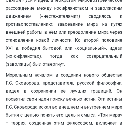
Святой Руси и идеала теократии. Мировоззренческое
расхождение между иосифлянством и заволжским
движением («нестяжателями») сводилось к
противопоставлению: завоевание мира на путях
внешней работы в нём или преодоление мира через
становление новой личности. Ко второй половине
XVI в. победил бытовой, или «социальный», идеал
(ио-сифлянство), тогда как созерцательный
(заволжцы) был отвергнут.
Моральным началом в создании нового общества
Г.С. Сковорода, представитель русской философии,
видел в сохранении её лучших традиций. Он
посвятил свои идеи поиску вечных истин. Эти истины
Г.С. Сковорода искал во внешнем и внутреннем мире
бытия с целью понять его цель и смысл. «Три мира»
– теория, созданная этим философом, включает в