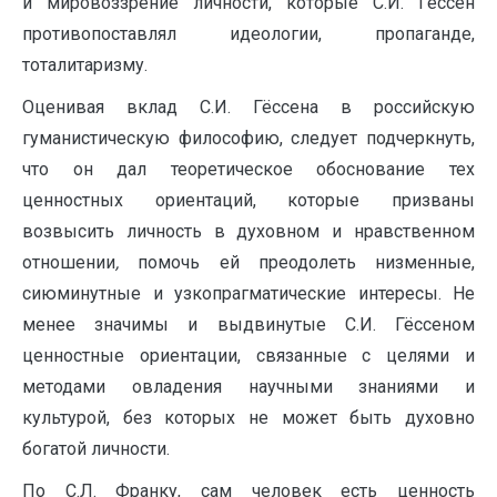
и мировоззрение личности, которые С.И. Гёссен
противопоставлял идеологии, пропаганде,
тоталитаризму.
Оценивая вклад С.И. Гёссена в российскую
гуманистическую философию, следует подчеркнуть,
что он дал теоретическое обоснование тех
ценностных ориентаций, которые призваны
возвысить личность в духовном и нравственном
отношении
,
помочь ей преодолеть низменные,
сиюминутные и узкопрагматические интересы. Не
менее значимы и выдвинутые С.И. Гёссеном
ценностные ориентации, связанные с целями и
методами овладения научными знаниями и
культурой, без которых не может быть духовно
богатой личности.
По С.Л. Франку, сам человек есть ценность