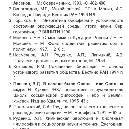
Аксенов. — М.: Современник, 1993. -С. 462-486.
Виноградов, М.Е., Михайловский, Г.Е. и Монин, А.С.
Вперед к Природе. Вестник РАН 1994 N 9.
Горшков, В.Г. Энергетика биосферы и устойчивость
состояния окружающей среды. Итоги науки. Сер.
география, т.7 ВИНИТИ 1990.
Моисеев, Н.Н. С мыслями о будущем России / Н. Н.
Моисеев. — М.: Фонд содействия развитию соц. и
полит. наук, 1997. — 210 с.
Несмеянов, А.Н., Руденко, А.П., Лапицкий, А.В.
Получение радиоактивных изотопов, М., 1954.
Котляков, В.М. Сохранение биосферы — основа
устойчивого развития общества. Вестник РАН 1994 N
3.
Плыкин, В.Д. В начале было Слово… или След на
воде.
Н. Куклев /НК/, основатель и руководитель
Школы космической философии «Небо и Земля».
Ижевск: Изд-во Удм. ун-та, 1995. 43 с.
Подолинский, С.А. Труд человека и его отношение к
распределению энергии. — М.: Ноосфера, 1991. — 82 с.
Руденко, А.П. Химическая эволюция и биогенез//
Философия и социология науки и техники. Ежегодник.