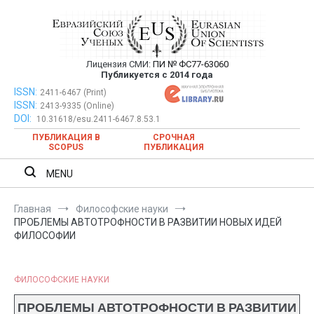
Перейти
к
содержимому
Лицензия СМИ:
ПИ № ФС77-63060
Евразийский Союз Ученых —
Публикуется с 2014 года
публикация научных статей в
ISSN:
Евразийский Союз Ученых — публикация научных статей в
2411-6467 (Print)
ISSN:
2413-9335 (Online)
ежемесячном научном журнале
ежемесячном научном журнале
DOI:
10.31618/esu.2411-6467.8.53.1
ПУБЛИКАЦИЯ В
СРОЧНАЯ
SCOPUS
ПУБЛИКАЦИЯ
MENU
Главная
Философские науки
ПРОБЛЕМЫ АВТОТРОФНОСТИ В РАЗВИТИИ НОВЫХ ИДЕЙ
ФИЛОСОФИИ
ФИЛОСОФСКИЕ НАУКИ
ПРОБЛЕМЫ АВТОТРОФНОСТИ В РАЗВИТИИ