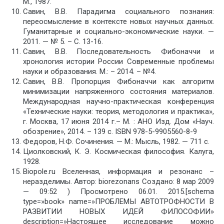
М., 1987.
Савин, В.В. Парадигма социального познания:
переосмысление в контексте новых научных данных.
Гуманитарные и социально-экономические науки. —
2011. — № 5. – C. 13-16.
Савин, В.В. Последовательность Фибоначчи и
хронология истории России Современные проблемы
науки и образования. М.: – 2014. – №4.
Савин, В.В. Пропорция Фибоначчи как алгоритм
минимизации напряженного состояния материалов.
Международная научно-практическая конференция
«Технические науки: теория, методология и практика»,
г. Москва, 17 июня 2014 г.– М. : АНО Изд. Дом «Науч.
обозрение», 2014. – 139 с. ISBN 978-5-9905560-8-9
Федоров, Н.Ф. Сочинения. — М.: Мысль, 1982. — 711 с.
Циолковский, К. Э. Космическая философия. Калуга,
1928.
Biopole.ru Вселенная, информация и резонанс –
неразделимы. Автор: biorezonans Создано: 8 мар 2009
— 09:52 ) Просмотрено 06.01. 2015.[schema
type=»book» name=»ПРОБЛЕМЫ АВТОТРОФНОСТИ В
РАЗВИТИИ НОВЫХ ИДЕЙ ФИЛОСОФИИ»
description=»Настоящее исследование можно