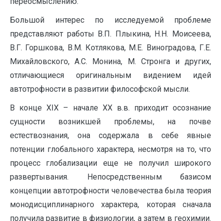
переосмыслению.
Большой интерес по исследуемой проблеме
представляют работы В.П. Плыкина, Н.Н. Моисеева,
В.Г. Горшкова, В.М. Котлякова, М.Е. Виноградова, Г.Е.
Михайловского, А.С. Монина, М. Стронга и других,
отличающиеся оригинальным видением идей
автотрофности в развитии философской мысли.
В конце XIX – начале XX в.в. приходит осознание
сущности возникшей проблемы, на почве
естествознания, она содержала в себе явные
потенции глобального характера, несмотря на то, что
процесс глобализации еще не получил широкого
развертывания. Непосредственным базисом
концепции автотрофности человечества была теория
монодисциплинарного характера, которая сначала
получила развитие в физиологии, а затем в геохимии.