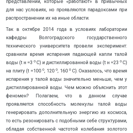
представлений, которые «работают» в привычных
для нас условиях, но проявляются парадоксами при
распространении их на иные области.
Так в октябре 2014 года в условиях лаборатории
кафедры Волгоградского государственного
технического университета провели эксперимент:
сравнили время испарения падающей капли талой
о
о
воды (t н =3
C
) и дистиллированной воды (t н =23
C)
о
о
о
на плиту (t =100
, 120
, 160
C). Оказалось, что время
испарения у талой воды значительно меньше, чем у
дистиллированной воды. Чем можно объяснить этот
феномен? Полагаем, что в данном случае
проявляется способность молекулы талой воды
генерировать дополнительную энергию из космоса,
то есть резонировать с подобными себе структурами,
обладая собственной частотой колебания золотого