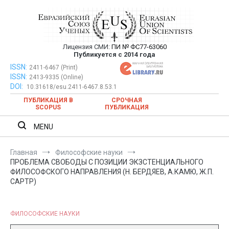
Перейти
к
содержимому
Лицензия СМИ:
ПИ № ФС77-63060
Евразийский Союз Ученых —
Публикуется с 2014 года
публикация научных статей в
ISSN:
Евразийский Союз Ученых — публикация научных статей в
2411-6467 (Print)
ISSN:
2413-9335 (Online)
ежемесячном научном журнале
ежемесячном научном журнале
DOI:
10.31618/esu.2411-6467.8.53.1
ПУБЛИКАЦИЯ В
СРОЧНАЯ
SCOPUS
ПУБЛИКАЦИЯ
MENU
Главная
Философские науки
ПРОБЛЕМА СВОБОДЫ С ПОЗИЦИИ ЭКЗСТЕНЦИАЛЬНОГО
ФИЛОСОФСКОГО НАПРАВЛЕНИЯ (Н. БЕРДЯЕВ, А.КАМЮ, Ж.П.
САРТР)
ФИЛОСОФСКИЕ НАУКИ