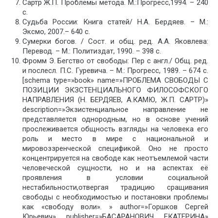
Сартр Ж.П. Проблемы метода. М.:Прогресс,1994. – 240
с.
Судьба России: Книга статей/ Н.А. Бердяев. – М.:
Эксмо, 2007.– 640 c.
Сумерки богов. / Сост. и общ. ред. А.А. Яковлева:
Перевод. – М.: Политиздат, 1990. – 398 с.
Фромм Э. Бегство от свободы: Пер с англ./ Общ. ред.
и послесл. П.С. Гуревича. – М.: Прогресс, 1989. – 674 с.
[schema type=»book» name=»ПРОБЛЕМА СВОБОДЫ С
ПОЗИЦИИ ЭКЗСТЕНЦИАЛЬНОГО ФИЛОСОФСКОГО
НАПРАВЛЕНИЯ (Н. БЕРДЯЕВ, А.КАМЮ, Ж.П. САРТР)»
description=»Экзистенциальное направление не
представляется однородным, но в основе учений
прослеживается общность взгляды на человека его
роль и место в мире с национальной и
мировоззренческой спецификой. Оно не просто
концентрируется на свободе как неотъемлемой части
человеческой сущности, но и на аспектах её
проявления в условии социальной
нестабильности,отвергая традицию сращивания
свободы с необходимостью и постановки проблемы
как «свободу воли». » author=»Горшков Сергей
Юрьевич» publisher=»БАСАРАНОВИЧ ЕКАТЕРИНА»