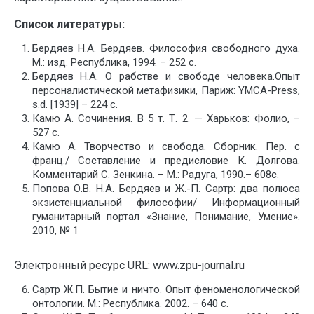
Список литературы:
Бердяев Н.А. Бердяев. Философия свободного духа.
М.: изд. Республика, 1994. – 252 с.
Бердяев Н.А. О рабстве и свободе человека.Опыт
персоналистической метафизики, Париж: YMCA-Press,
s.d. [1939] – 224 с.
Камю А. Сочинения. В 5 т. Т. 2. — Харьков: Фолио, –
527 с.
Камю А. Творчество и свобода. Сборник. Пер. с
франц./ Составление и предисловие К. Долгова.
Комментарий С. Зенкина. – М.: Радуга, 1990.– 608с.
Попова О.В. Н.А. Бердяев и Ж.-П. Сартр: два полюса
экзистенциальной философии/ Информационный
гуманитарный портал «Знание, Понимание, Умение».
2010, № 1
Электронный ресурс URL: www.zpu-journal.ru
Сартр Ж.П. Бытие и ничто. Опыт феноменологической
онтологии. М.: Республика. 2002. – 640 с.