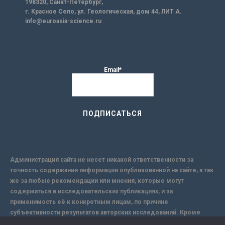
198320, Санкт-Петербург,
г. Красное Село, ул. Геологическая, дом 44, ЛИТ А.
info@euroasia-science.ru
Email*
Администрация сайта не несет никакой ответственности за
точность содержания информации опубликованной на сайте, а так
же за любые рекомендации или мнения, которые могут
содержаться в исследовательских публикациях, и за
применимость её к конкретным лицам, по причине
субъективности результатов авторских исследований. Кроме
того, поскольку интернет не обеспечивает в полной мере