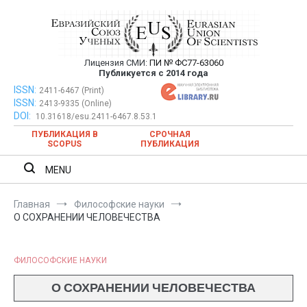
Перейти
к
содержимому
Лицензия СМИ:
ПИ № ФС77-63060
Евразийский Союз Ученых —
Публикуется с 2014 года
публикация научных статей в
ISSN:
Евразийский Союз Ученых — публикация научных статей в
2411-6467 (Print)
ISSN:
2413-9335 (Online)
ежемесячном научном журнале
ежемесячном научном журнале
DOI:
10.31618/esu.2411-6467.8.53.1
ПУБЛИКАЦИЯ В
СРОЧНАЯ
SCOPUS
ПУБЛИКАЦИЯ
MENU
Главная
Философские науки
О СОХРАНЕНИИ ЧЕЛОВЕЧЕСТВА
ФИЛОСОФСКИЕ НАУКИ
О СОХРАНЕНИИ ЧЕЛОВЕЧЕСТВА