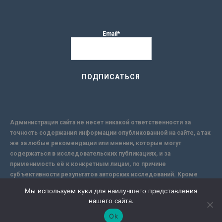
Email*
Администрация сайта не несет никакой ответственности за
точность содержания информации опубликованной на сайте, а так
же за любые рекомендации или мнения, которые могут
содержаться в исследовательских публикациях, и за
применимость её к конкретным лицам, по причине
субъективности результатов авторских исследований. Кроме
того, поскольку интернет не обеспечивает в полной мере
Мы используем куки для наилучшего представления
надежной защиты информации, Сайт не несет ответственности за
нашего сайта.
информацию, присылаемую через интернет.
Ok