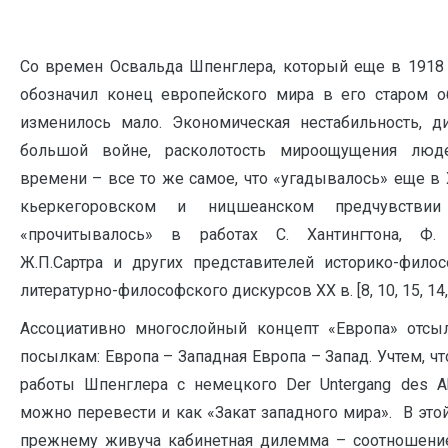
Со времен Освальда Шпенглера, который еще в 1918 
обозначил конец европейского мира в его старом об
изменилось мало. Экономическая нестабильность, д
большой войне, расколотость мироощущения люд
времени – все то же самое, что «угадывалось» еще в 
кьеркегоровском и ницшеанском предчувстви
«прочитывалось» в работах С. Хантингтона, Ф.
Ж.П.Сартра и других представителей историко-фило
литературно-философского дискурсов XX в. [8, 10, 15, 14, 
Ассоциативно многослойный концепт «Европа» отсы
посылкам: Европа – Западная Европа – Запад. Учтем, чт
работы Шпенглера с немецкого Der Untergang des A
можно перевести и как «Закат западного мира». В этой
прежнему живуча кабинетная дилемма – соотношени