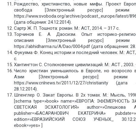
Рождество, христианство, новые мифы. Проект Европ
свобода [Электронный ресурс] режим 
https://www.svoboda.org/archive/podcast_europe/latest/89
(дата общения: 24.12.2014).
Сартр Ж. П. Тошнота: роман. М.: АСТ, 2014. – 317 с.
Торчинов Е. А. Даосизм. Опыт историко-религио
описания [Электронный ресурс] режим 
https://abhidharma.ru/A/Dao/0004.pdf (дата обращения: 28.
Фукуяма Ф. Конец истории и последний человек. М.: АСТ,
с.
Хантингтон С. Столкновение цивилизаций. М.: АСТ , 2003. 
Число христиан уменьшилось в Европе, но возросло 
Азии [Электронный ресурс]: режим д
https://www.cnlnews.tv/2011/12/27/christianity (дата
28.12.2014).
Шпенглер О. Закат Европы. В 2х томах. М.: Мысль, 1998
[schema type=»book» name=»ЕВРОПА: ЭФЕМЕРНОСТЬ 
СВЕТСКАЯ ЭСХАТОЛОГИЯ» author=»Олешкова
publisher=»БАСАРАНОВИЧ ЕКАТЕРИНА» pubdate=»2
edition=»ЕВРАЗИЙСКИЙ СОЮЗ УЧЕНЫХ_ 30.12.201
ebook=»yes» ]