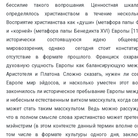
бессилие такого вопрошания. Ценностная шка
определялось христианством в течение несколь
Восприятие христианства как «души» (метафора папы 
и «корней» (метафора папы Бенедикта XVI) Европы [11
исторически состоявшуюся идею общеевро
мировоззрения, однако сегодня стоит констати
отсутствие в формате прошлого. Франциск охарак
духовную сущность Европы как балансирующую меж
Аристотеля и Платона. Сложно сказать, нужен ли с
Европе мир эйдосов, и насколько уместен этот в
закончилось ли историческое пребывание Европы ме
и небесным естественным витком масскульта, когда са
может стать таким масскультом. Ведь можно рассужд
что в полном смысле слова христианство может прете
мэйнстрим (в этом контексте данный термин вполне о
том числе в формате культуры одного дня, заклю