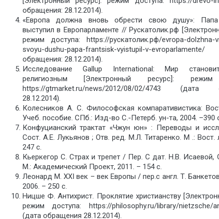
[Электронный ресурс]: режим доступа: https://drevo-in
обращения: 28.12.2014).
«Европа должна вновь обрести свою душу»: Пап
выступил в Европарламенте // Рускатолик.рф [Электронн
режим доступа: https://рускатолик.рф/evropa-dolzhna-vn
svoyu-dushu-papa-frantsisk-vyistupil-v-evroparlam
обращения: 28.12.2014).
Исследование Gallup International: Мир станов
религиозным [Электронный ресурс]: режим
https://gtmarket.ru/news/2012/08/02/4743 (дата 
28.12.2014).
Колесников А. С. Философская компаративистика: Во
Учеб. пособие. СПб.: Изд-во С.-Петерб. ун-та, 2004. –390 с
Конфуцианский трактат «Чжун юн» : Переводы и иссл
Сост. А.Е. Лукьянов ; Отв. ред. М.Л. Титаренко. М .: Вост. 
247 с.
Кьеркегор С. Страх и трепет / Пер. С дат. Н.В. Исаевой, 
М.: Академический Проект, 2011. – 154 с.
Леонард М. XXI век – век Европы / пер.с англ. Т. Банкетов
2006. – 250 с.
Ницше Ф. Антихрист. Проклятие христианству [Электрон
режим доступа: https://philosophy.ru/library/nietzsche/ant
(дата обращения 28.12.2014).