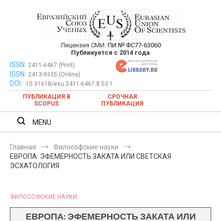
Перейти
к
содержимому
Лицензия СМИ:
ПИ № ФС77-63060
Евразийский Союз Ученых —
Публикуется с 2014 года
публикация научных статей в
ISSN:
Евразийский Союз Ученых — публикация научных статей в
2411-6467 (Print)
ISSN:
2413-9335 (Online)
ежемесячном научном журнале
ежемесячном научном журнале
DOI:
10.31618/esu.2411-6467.8.53.1
ПУБЛИКАЦИЯ В
СРОЧНАЯ
SCOPUS
ПУБЛИКАЦИЯ
MENU
Главная
Философские науки
ЕВРОПА: ЭФЕМЕРНОСТЬ ЗАКАТА ИЛИ СВЕТСКАЯ
ЭСХАТОЛОГИЯ
ФИЛОСОФСКИЕ НАУКИ
ЕВРОПА: ЭФЕМЕРНОСТЬ ЗАКАТА ИЛИ