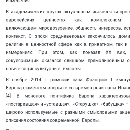
изменения.
В академических кругах актуальным является вопро
европейских ценностях как комплексном ф
включающем мировоззрение, общность интересов, ис
контекст. С эпохи средневековья закончилось дом
религии в ценностной сфере как в приватном, так и
измерениях. При этом, как показал XX век, 
секуляризации оказался слишком прямолинейным о
новые социокультурные вызовы.
В ноябре 2014 г. римский папа Франциск I высту
Европарламентом впервые со времен речи папы Иоанн
[4]. В монологе понтифика Европа характеризов
«постаревшая» и «уставшая». «Старушка», «бабушка» –
широко используемые с разными смысловыми акце
описания состояния современной Европы.