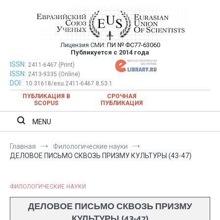
Перейти
к
содержимому
Лицензия СМИ:
ПИ № ФС77-63060
Евразийский Союз Ученых —
Публикуется с 2014 года
публикация научных статей в
ISSN:
Евразийский Союз Ученых — публикация научных статей в
2411-6467 (Print)
ISSN:
2413-9335 (Online)
ежемесячном научном журнале
ежемесячном научном журнале
DOI:
10.31618/esu.2411-6467.8.53.1
ПУБЛИКАЦИЯ В
СРОЧНАЯ
SCOPUS
ПУБЛИКАЦИЯ
MENU
Главная
Филологические науки
ДЕЛОВОЕ ПИСЬМО СКВОЗЬ ПРИЗМУ КУЛЬТУРЫ (43-47)
ФИЛОЛОГИЧЕСКИЕ НАУКИ
ДЕЛОВОЕ ПИСЬМО СКВОЗЬ ПРИЗМУ
КУЛЬТУРЫ (43-47)