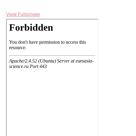
View Fullscreen
Перейти
к
содержимому
PDF