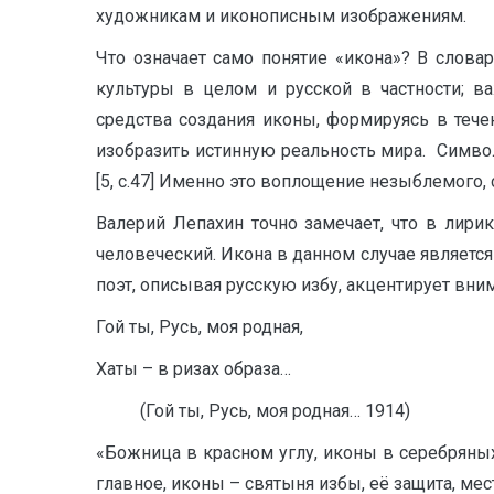
художникам и иконописным изображениям.
Что означает само понятие «икона»? В слова
культуры в целом и русской в частности; в
средства создания иконы, формируясь в тече
изобразить истинную реальность мира. Символ
[5, с.47] Именно это воплощение незыблемого,
Валерий Лепахин точно замечает, что в лири
человеческий. Икона в данном случае является
поэт, описывая русскую избу, акцентирует вн
Гой ты, Русь, моя родная,
Хаты – в ризах образа…
(Гой ты, Русь, моя родная… 1914)
«Божница в красном углу, иконы в серебряных
главное, иконы – святыня избы, её защита, ме