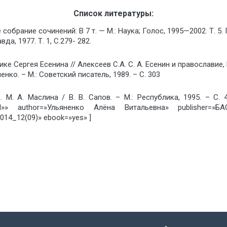
Список литературы:
 собрание сочинений: В 7 т. — М.: Наука; Голос, 1995—2002. Т. 5.
да, 1977. Т. 1, С.279- 282.
 Сергея Есенина // Алексеев С.А. С. А. Есенин и православие, М.
нко. – М.: Советский писатель, 1989. – С. 303
 М. А. Маслина / В. В. Сапов. – М.: Республика, 1995. – 
author=»Ульяненко Алёна Витальевна» publisher=»БАС
14_12(09)» ebook=»yes» ]