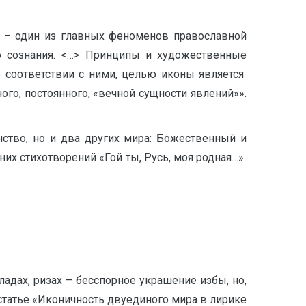
– один из главных феноменов православной
го сознания. <…> Принципы и художественные
В соответствии с ними, целью иконы является
го, постоянного, «вечной сущности явлений»».
нство, но и два других мира: Божественный и
них стихотворений «Гой ты, Русь, моя родная…»
адах, ризах – бесспорное украшение избы, но,
 статье «Иконичность двуединого мира в лирике