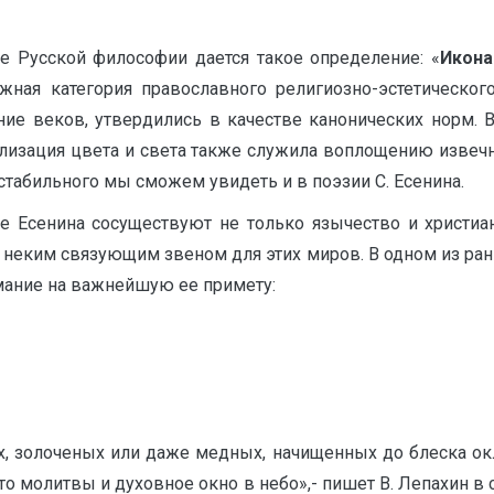
ре Русской философии дается такое определение: «
Икона
ажная категория православного религиозно-эстетическо
ние веков, утвердились в качестве канонических норм. 
изация цвета и света также служила воплощению извечно
 стабильного мы сможем увидеть и в поэзии С. Есенина.
ке Есенина сосуществуют не только язычество и христиа
 неким связующим звеном для этих миров. В одном из ран
имание на важнейшую ее примету:
, золоченых или даже медных, начищенных до блеска окл
сто молитвы и духовное окно в небо»,- пишет В. Лепахин в