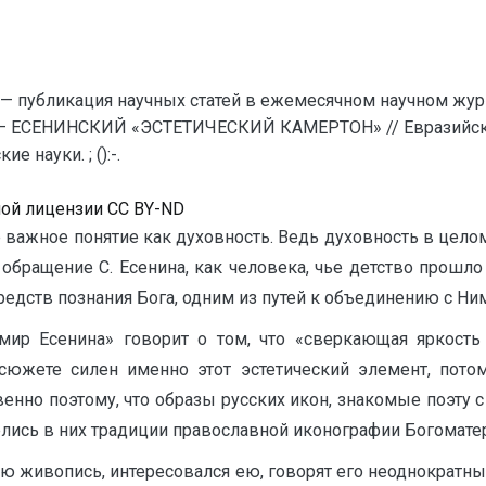
— публикация научных статей в ежемесячном научном жур
 ЕСЕНИНСКИЙ «ЭСТЕТИЧЕСКИЙ КАМЕРТОН» // Евразийский
 науки. ; ():-.
ной лицензии CC BY-ND
е важное понятие как духовность. Ведь духовность в цело
 обращение С. Есенина, как человека, чье детство прош
едств познания Бога, одним из путей к объединению с Ним
мир Есенина» говорит о том, что «сверкающая яркост
 сюжете силен именно этот эстетический элемент, пото
венно поэтому, что образы русских икон, знакомые поэту 
елись в них традиции православной иконографии Богомате
кую живопись, интересовался ею, говорят его неоднократн