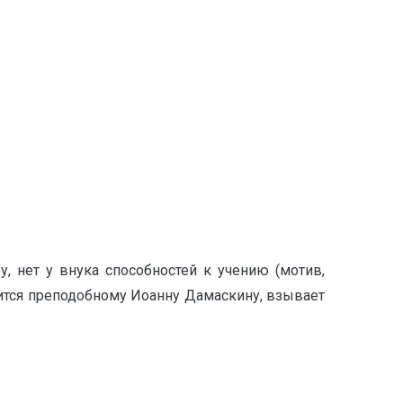
 нет у внука способностей к учению (мотив,
лится преподобному Иоанну Дамаскину, взывает