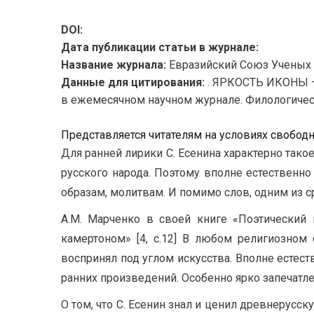
DOI:
Дата публикации статьи в журнале:
Название журнала:
Евразийский Союз Ученых 
Данные для цитирования:
. ЯРКОСТЬ ИКОНЫ –
в ежемесячном научном журнале. Филологические
Представляется читателям на условиях свобод
Для ранней лирики С. Есенина характерно тако
русского народа. Поэтому вполне естественно
образам, молитвам. И помимо слов, одним из ср
А.М. Марченко в своей книге «Поэтический 
камертоном» [4, с.12] В любом религиозном
воспринял под углом искусства. Вполне естест
ранних произведений. Особенно ярко запечатл
О том, что С. Есенин знал и ценил древнерусс