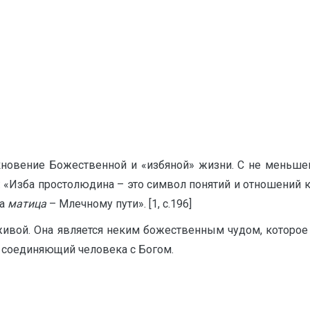
кновение Божественной и «избяной» жизни. С не меньшей
: «Изба простолюдина – это символ понятий и отношений к
 а
матица
– Млечному пути». [1, с.196]
 живой. Она является неким божественным чудом, которое
, соединяющий человека с Богом.