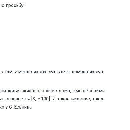
ую просьбу:
го там. Именно икона выступает помощником в
 они живут жизнью хозяев дома, вместе с ними
 опасность» [3, с.190]. И такое видение, такое
о у С. Есенина.