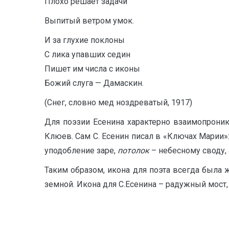
Плохо решает задачи
Выпитый ветром умок.
И за глухие поклоны
С лика упавших седин
Пишет им числа с иконы
Божий слуга — Дамаскин.
(Снег, словно мед ноздреватый, 1917)
Для поэзии Есенина характерно взаимопрони
Клюев. Сам С. Есенин писал в «Ключах Марии»
уподобление заре,
потолок
– небесному своду,
Таким образом, икона для поэта всегда была
земной. Икона для С.Есенина – радужный мост