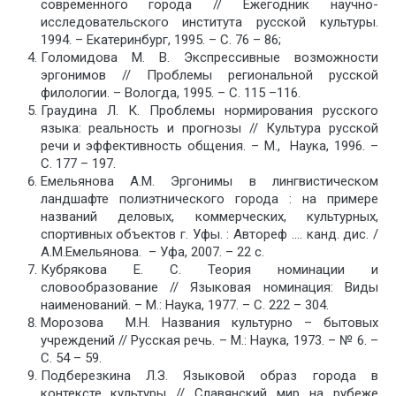
современного города // Ежегодник научно-
исследовательского института русской культуры.
1994. – Екатеринбург, 1995. – С. 76 – 86;
Голомидова М. В. Экспрессивные возможности
эргонимов // Проблемы региональной русской
филологии. – Вологда, 1995. – С. 115 –116.
Граудина Л. К. Проблемы нормирования русского
языка: реальность и прогнозы // Культура русской
речи и эффективность общения. – М., Наука, 1996. –
С. 177 – 197.
Емельянова А.М. Эргонимы в лингвистическом
ландшафте полиэтнического города : на примере
названий деловых, коммерческих, культурных,
спортивных объектов г. Уфы. : Автореф …. канд. дис. /
А.М.Емельянова. – Уфа, 2007. – 22 с.
Кубрякова Е. С. Теория номинации и
словообразование // Языковая номинация: Виды
наименований. – М.: Наука, 1977. – С. 222 – 304.
Морозова М.Н. Названия культурно – бытовых
учреждений // Русская речь. – М.: Наука, 1973. – № 6. –
С. 54 – 59.
Подберезкина Л.З. Языковой образ города в
контексте культуры // Славянский мир на рубеже