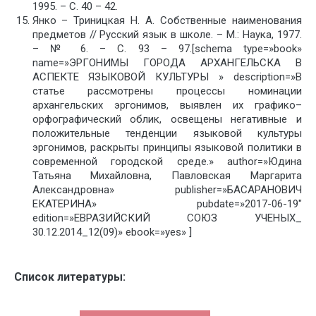
1995. – С. 40 – 42.
Янко – Триницкая Н. А. Собственные наименования
предметов // Русский язык в школе. – М.: Наука, 1977.
– № 6. – С. 93 – 97.[schema type=»book»
name=»ЭРГОНИМЫ ГОРОДА АРХАНГЕЛЬСКА В
АСПЕКТЕ ЯЗЫКОВОЙ КУЛЬТУРЫ » description=»В
статье рассмотрены процессы номинации
архангельских эргонимов, выявлен их графико–
орфографический облик, освещены негативные и
положительные тенденции языковой культуры
эргонимов, раскрыты принципы языковой политики в
современной городской среде.» author=»Юдина
Татьяна Михайловна, Павловская Маргарита
Александровна» publisher=»БАСАРАНОВИЧ
ЕКАТЕРИНА» pubdate=»2017-06-19″
edition=»ЕВРАЗИЙСКИЙ СОЮЗ УЧЕНЫХ_
30.12.2014_12(09)» ebook=»yes» ]
Список литературы: