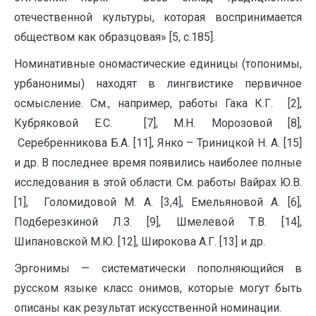
отечественной культуры, которая воспринимается
обществом как образцовая» [5, с.185].
Номинативные ономастические единицы (топонимы,
урбанонимы) находят в лингвистике первичное
осмысление. См., например, работы Гака К.Г. [2],
Кубряковой Е.С. [7], М.Н. Морозовой [8],
Серебренникова Б.А. [11], Янко – Триницкой Н. А. [15]
и др. В последнее время появились наиболее полные
исследования в этой области. См. работы Вайрах Ю.В.
[1], Голомидовой М. А. [3,4], Емельяновой А. [6],
Подберезкиной Л.З. [9], Шмелевой Т.В. [14],
Шипановской М.Ю. [12], Широкова А.Г. [13] и др.
Эргонимы — систематически пополняющийся в
русском языке класс онимов, которые могут быть
описаны как результат искусственной номинации.