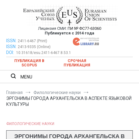
Перейти
к
содержимому
Лицензия СМИ:
ПИ № ФС77-63060
Евразийский Союз Ученых —
Публикуется с 2014 года
публикация научных статей в
ISSN:
Евразийский Союз Ученых — публикация научных статей в
2411-6467 (Print)
ISSN:
2413-9335 (Online)
ежемесячном научном журнале
ежемесячном научном журнале
DOI:
10.31618/esu.2411-6467.8.53.1
ПУБЛИКАЦИЯ В
СРОЧНАЯ
SCOPUS
ПУБЛИКАЦИЯ
MENU
Главная
Филологические науки
ЭРГОНИМЫ ГОРОДА АРХАНГЕЛЬСКА В АСПЕКТЕ ЯЗЫКОВОЙ
КУЛЬТУРЫ
ФИЛОЛОГИЧЕСКИЕ НАУКИ
ЭРГОНИМЫ ГОРОДА АРХАНГЕЛЬСКА В