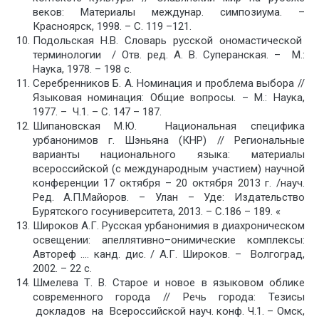
веков: Материалы междунар. симпозиума. –
Красноярск, 1998. – С. 119 –121.
Подольская Н.В. Словарь русской ономастической
терминологии / Отв. ред. А. В. Суперанская. – М.:
Наука, 1978. – 198 с.
Серебренников Б. А. Номинация и проблема выбора //
Языковая номинация: Общие вопросы. – М.: Наука,
1977. – Ч.1. – С. 147 – 187.
Шипановская М.Ю.
Национальная специфика
урбанонимов г. Шэньяна (КНР) // Региональные
варианты национального языка: материалы
всероссийской (с международным участием) научной
конференции 17 октября – 20 октября 2013 г. /науч.
Ред. А.П.Майоров. – Улан – Уде: Издательство
Бурятского госуниверситета, 2013. – С.186 – 189. «
Широков А.Г. Русская урбанонимия в диахроническом
освещении: апеллятивно–онимические комплексы:
Автореф …. канд. дис. / А.Г. Широков. – Волгоград,
2002. – 22 с.
Шмелева Т. В. Старое и новое в языковом облике
современного города // Речь города: Тезисы
докладов на Всероссийской науч. конф. Ч.1. – Омск,