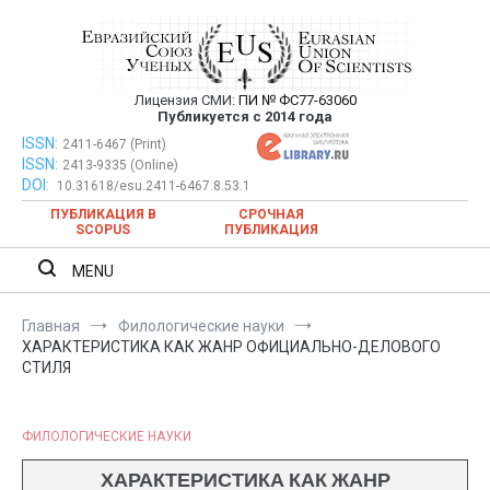
Перейти
к
содержимому
Лицензия СМИ:
ПИ № ФС77-63060
Евразийский Союз Ученых —
Публикуется с 2014 года
публикация научных статей в
ISSN:
Евразийский Союз Ученых — публикация научных статей в
2411-6467 (Print)
ISSN:
2413-9335 (Online)
ежемесячном научном журнале
ежемесячном научном журнале
DOI:
10.31618/esu.2411-6467.8.53.1
ПУБЛИКАЦИЯ В
СРОЧНАЯ
SCOPUS
ПУБЛИКАЦИЯ
MENU
Главная
Филологические науки
ХАРАКТЕРИСТИКА КАК ЖАНР ОФИЦИАЛЬНО-ДЕЛОВОГО
СТИЛЯ
ФИЛОЛОГИЧЕСКИЕ НАУКИ
ХАРАКТЕРИСТИКА КАК ЖАНР