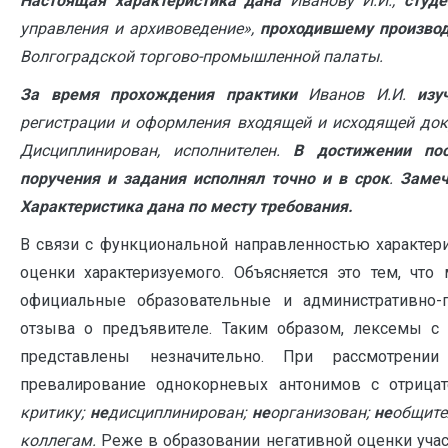
Настоящая характеристика дана
Иванову И.И.,
студе
управления и архивоведение»,
проходившему производ
Волгоградской торгово-промышленной палаты.
За время прохождения практики
Иванов И.И.
изу
регистрации и оформления входящей и исходящей до
Дисциплинирован, исполнителен.
В достижении пос
поручения и задания
исполнял точно и в срок
.
Замеч
Характеристика дана по месту требования.
В связи с функциональной направленностью характери
оценки характеризуемого. Объясняется это тем, чт
официальные образовательные и административно-
отзыва о предъявителе. Таким образом, лексемы с 
представлены незначительно. При рассмотрени
превалирование однокорневых антонимов с отриц
критику;
не
дисциплинирован;
не
организован;
не
общите
коллегам.
Реже в образовании негативной оценки уча