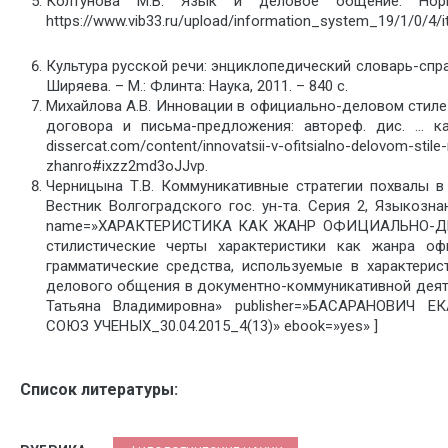
Колтунова М.В. Язык и деловое общение: Норм
https://www.vib33.ru/upload/information_system_19/1/0/4
Культура русской речи: энциклопедический словарь-справ
Ширяева. – М.: Флинта: Наука, 2011. – 840 с.
Михайлова А.В. Инновации в официально-деловом стиле
договора и письма-предложения: автореф. дис. … кан
dissercat.com/content/innovatsii-v-ofitsialno-delovom-stil
zhanro#ixzz2md3oJJvp.
Черницына Т.В. Коммуникативные стратегии похвалы в 
Вестник Волгоградского гос. ун-та. Серия 2, Языкознан
name=»ХАРАКТЕРИСТИКА КАК ЖАНР ОФИЦИАЛЬНО-ДЕЛОВ
стилистические черты характеристики как жанра оф
грамматические средства, используемые в характери
делового общения в документно-коммуникативной деяте
Татьяна Владимировна» publisher=»БАСАРАНОВИЧ ЕК
СОЮЗ УЧЕНЫХ_30.04.2015_4(13)» ebook=»yes» ]
Список литературы: