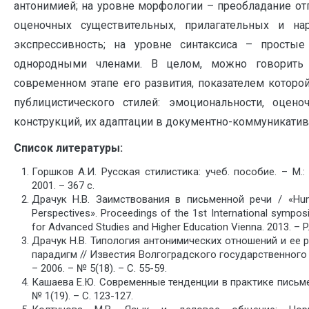
антонимией; на уровне морфологии – преобладание от
оценочных существительных, прилагательных и н
экспрессивность; на уровне синтаксиса – просты
однородными членами. В целом, можно говорить 
современном этапе его развития, показателем которо
публицистического стилей: эмоциональности, оцено
конструкций, их адаптации в документно-коммуникатив
Список литературы:
Горшков А.И. Русская стилистика: учеб. пособие. – М
2001. – 367 с.
Драчук Н.В. Заимствования в письменной речи / «Huma
Perspectives». Proceedings of the 1st International sympo
for Advanced Studies and Higher Education Vienna. 2013. – P
Драчук Н.В. Типология антонимических отношений и ее 
парадигм // Известия Волгоградского государственного 
– 2006. – № 5(18). – С. 55-59.
Кашаева Е.Ю. Современные тенденции в практике письмен
№ 1(19). – С. 123-127.