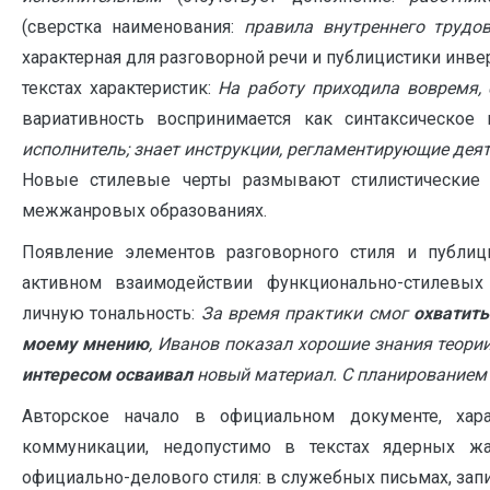
(сверстка наименования:
правила внутреннего трудо
характерная для разговорной речи и публицистики инв
текстах характеристик:
На работу приходила вовремя, 
вариативность воспринимается как синтаксическое 
исполнитель; знает инструкции, регламентирующие деят
Новые стилевые черты размывают стилистические 
межжанровых образованиях.
Появление элементов разговорного стиля и публиц
активном взаимодействии функционально-стилевых
личную тональность:
За время практики смог
охватит
моему мнению
, Иванов показал хорошие знания теори
интересом осваивал
новый материал. С планированием
Авторское начало в официальном документе, хара
коммуникации, недопустимо в текстах ядерных жа
официально-делового стиля: в служебных письмах, запи