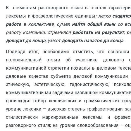
К элементам разговорного стиля в текстах характер
лексемы и фразеологические единицы
: легко
сходитс
работе
в коллективе, сумел
найти общий язык
со вс
работу компании, стремился
работать на результат
, 
доводит до конца
, умеет
доводить начатое до конца
.
Подводя итог, необходимо отметить, что основной
положительный отзыв об участнике делового 
коммуникативной стратегии похвалы в деловом тексте
деловые качества субъекта деловой коммуникации 
этическую, эстетическую, гедонистическую, психо
коммуникативными задачами названной коммуникативно
происходит отбор лексических и грамматических сре
уровне лексики – высокая степень трафаретизации, з
стилистически маркированные лексемы и фразео
разговорного стиля; на уровне словообразования – о