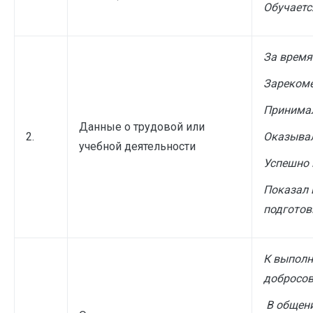
Обучаетс
За время
Зарекоме
Принимал
Данные о трудовой или
2.
Оказывал
учебной деятельности
Успешно 
Показал 
подготов
К выполн
добросо
В общен