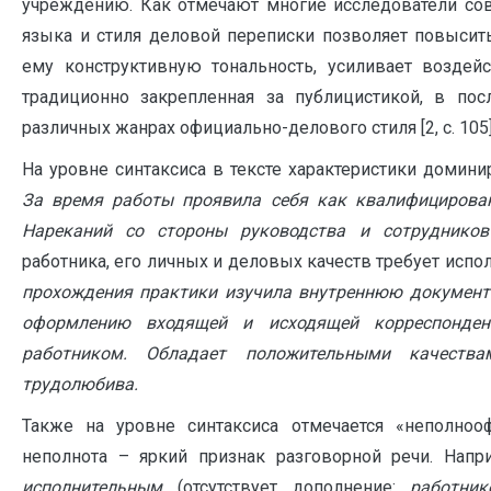
учреждению. Как отмечают многие исследователи со
языка и стиля деловой переписки позволяет повысит
ему конструктивную тональность, усиливает воздейс
традиционно закрепленная за публицистикой, в п
различных жанрах официально-делового стиля [2, с. 105]
На уровне синтаксиса в тексте характеристики домин
За время работы проявила себя как квалифицирован
Нареканий со стороны руководства и сотруднико
работника, его личных и деловых качеств требует исп
прохождения практики изучила внутреннюю документа
оформлению входящей и исходящей корреспонден
работником. Обладает положительными качествами
трудолюбива.
Также на уровне синтаксиса отмечается «неполноофо
неполнота – яркий признак разговорной речи. Нап
исполнительным
(отсутствует дополнение:
работник