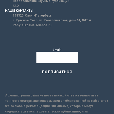
Всероссийские научные публикации
FAQ
НАШИ КОНТАКТЫ
198320, Санкт-Петербург,
г. Красное Село, ул. Геологическая, дом 44, ЛИТ А.
info@euroasia-science.ru
Email*
Администрация сайта не несет никакой ответственности за
точность содержания информации опубликованной на сайте, а так
же за любые рекомендации или мнения, которые могут
содержаться в исследовательских публикациях, и за