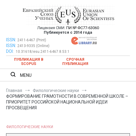
Перейти
к
содержимому
Лицензия СМИ:
ПИ № ФС77-63060
Евразийский Союз Ученых —
Публикуется с 2014 года
публикация научных статей в
ISSN:
Евразийский Союз Ученых — публикация научных статей в
2411-6467 (Print)
ISSN:
2413-9335 (Online)
ежемесячном научном журнале
ежемесячном научном журнале
DOI:
10.31618/esu.2411-6467.8.53.1
ПУБЛИКАЦИЯ В
СРОЧНАЯ
SCOPUS
ПУБЛИКАЦИЯ
MENU
Главная
Филологические науки
ФОРМИРОВАНИЕ ГРАМОТНОСТИ В СОВРЕМЕННОЙ ШКОЛЕ –
ПРИОРИТЕТ РОССИЙСКОЙ НАЦИОНАЛЬНОЙ ИДЕИ
ПРОСВЕЩЕНИЯ
ФИЛОЛОГИЧЕСКИЕ НАУКИ