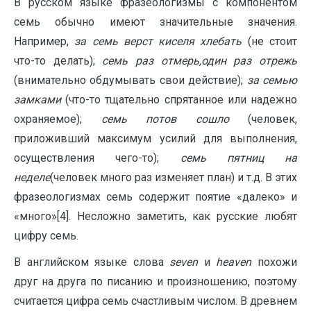
В русском языке фразеологизмы с компонентом
семь обычно имеют значительные значения.
Например,
за семь верст киселя хлебать
(не стоит
что-то делать);
семь раз отмерь,один раз отрежь
(внимательно обдумывать свои действие);
за семью
замками
(что-то тщательно спрятанное или надежно
охраняемое);
семь потов сошло
(человек,
приложивший максимум усилий для выполнения,
осуществления чего-то);
семь пятниц на
неделе
(человек много раз изменяет план) и т.д. В этих
фразеологизмах семь содержит поятие «далеко» и
«много»[4]. Несложно заметить, как русские любят
цифру семь.
В английском языке слова
seven
и
heaven
похожи
друг на друга по писанию и произношению, поэтому
считается цифра семь счастливым числом. В древнем