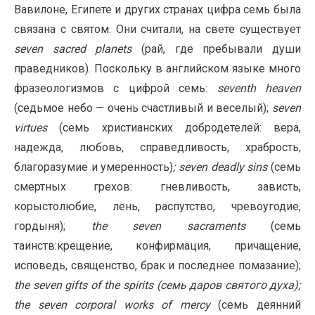
Вавилоне, Египете и других странах цифра семь была
связана с святом. Они считали, на свете существует
seven sacred planets
(рай, где пребывали души
праведников). Поскольку в английском языке много
фразеологизмов с цифрой семь:
seventh heaven
(седьмое небо — очень счастливый и веселый);
seven
virtues
(семь христианских добродетелей: вера,
надежда, любовь, справедливость, храбрость,
благоразумие и умеренность)
; seven deadly sins
(семь
смертных грехов: гневливость, зависть,
корыстолюбие, лень, распутство, чревоугодие,
гордыня);
the seven sacraments
(семь
таинств:крещение, конфирмация, причащение,
исповедь, священство, брак и последнее помазание);
the seven gifts of the spirits (семь даров святого духа);
the seven corporal works of mercy
(семь деянний