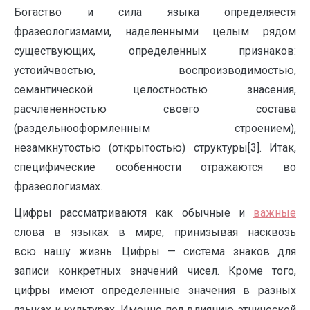
Богаство и сила языка определяестя
фразеологизмами, наделенными целым рядом
существующих, определенных признаков:
устоийчвостью, воспроизводимостью,
семантической целостностью знасения,
расчлененностью своего состава
(раздельнооформленным строением),
незамкнутостью (открытостью) структуры[3]. Итак,
специфические особенности отражаются во
фразеологизмах.
Цифры рассматриваютя как обычные и
важные
слова в языках в мире, принизывая насквозь
всю нашу жизнь. Цифры — система знаков для
записи конкретных значений чисел. Кроме того,
цифры имеют определенные значения в разных
языках и культурах. Именно под влиянию этнической