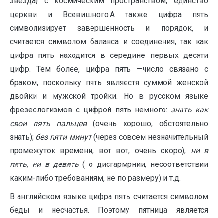
звезда) с космическим пространством, единство
церкви и Всевишного.А также цифра пять
символизирует завершенность и порядок, и
считается символом баланса и соединения, так как
цифра пять находится в середине первых десяти
цифр. Тем более, цифра пять —число связано с
браком, поскольку пять являестя суммой женской
двойки и мужской тройки. Но в русском языке
фрезеологизмов с цифрой пять немного:
знать как
свои пять пальцев
(очень хорошо, обстоятельно
знать);
без пяти минут
(через совсем незначительный
промежуток времени, вот вот, очень скоро);
ни в
пять, ни в девять
( о дисгармрнии, несоответствии
каким-либо требованиям, не по размеру) и т.д.
В английском языке цифра пять считается символом
беды и несчастья. Поэтому пятница является