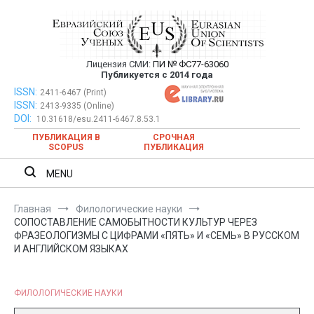
Перейти
к
содержимому
Лицензия СМИ:
ПИ № ФС77-63060
Евразийский Союз Ученых —
Публикуется с 2014 года
публикация научных статей в
ISSN:
Евразийский Союз Ученых — публикация научных статей в
2411-6467 (Print)
ISSN:
2413-9335 (Online)
ежемесячном научном журнале
ежемесячном научном журнале
DOI:
10.31618/esu.2411-6467.8.53.1
ПУБЛИКАЦИЯ В
СРОЧНАЯ
SCOPUS
ПУБЛИКАЦИЯ
MENU
Главная
Филологические науки
СОПОСТАВЛЕНИЕ САМОБЫТНОСТИ КУЛЬТУР ЧЕРЕЗ
ФРАЗЕОЛОГИЗМЫ С ЦИФРАМИ «ПЯТЬ» И «СЕМЬ» В РУССКОМ
И АНГЛИЙСКОМ ЯЗЫКАХ
ФИЛОЛОГИЧЕСКИЕ НАУКИ