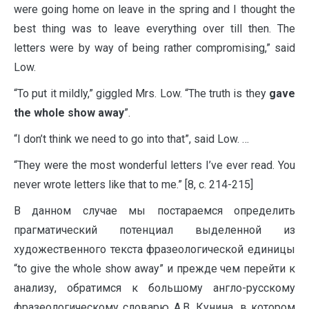
were going home on leave in the spring and I thought the
best thing was to leave everything over till then. The
letters were by way of being rather compromising,” said
Low.
“To put it mildly,” giggled Mrs. Low. “The truth is they
gave
the whole show away
”.
“I don’t think we need to go into that”, said Low. …
“They were the most wonderful letters I’ve ever read. You
never wrote letters like that to me.” [8, c. 214-215]
В данном случае мы постараемся определить
прагматический потенциал выделенной из
художественного текста фразеологической единицы
“to give the whole show away” и прежде чем перейти к
анализу, обратимся к большому англо-русскому
фразеологическому словарю А.В. Кунина, в котором