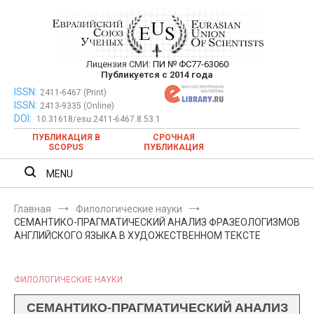
Перейти
к
содержимому
Лицензия СМИ:
ПИ № ФС77-63060
Евразийский Союз Ученых —
Публикуется с 2014 года
публикация научных статей в
ISSN:
Евразийский Союз Ученых — публикация научных статей в
2411-6467 (Print)
ISSN:
2413-9335 (Online)
ежемесячном научном журнале
ежемесячном научном журнале
DOI:
10.31618/esu.2411-6467.8.53.1
ПУБЛИКАЦИЯ В
СРОЧНАЯ
SCOPUS
ПУБЛИКАЦИЯ
MENU
Главная
Филологические науки
СЕМАНТИКО-ПРАГМАТИЧЕСКИЙ АНАЛИЗ ФРАЗЕОЛОГИЗМОВ
АНГЛИЙСКОГО ЯЗЫКА В ХУДОЖЕСТВЕННОМ ТЕКСТЕ
ФИЛОЛОГИЧЕСКИЕ НАУКИ
СЕМАНТИКО-ПРАГМАТИЧЕСКИЙ АНАЛИЗ