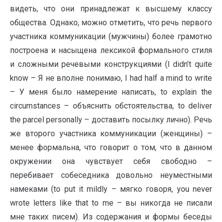
видеть, что они принадлежат к высшему классу
общества. Однако, можно отметить, что речь первого
участника коммуникации (мужчины) более грамотно
построена и насыщена лексикой формального стиля
и сложными речевыми конструкциями (I didn’t quite
know – Я не вполне понимаю, I had half a mind to write
– У меня было намерение написать, to explain the
circumstances – объяснить обстоятельства, to deliver
the parcel personally – доставить посылку лично). Речь
же второго участника коммуникации (женщины) –
менее формальна, что говорит о том, что в данном
окружении она чувствует себя свободно –
перебивает собеседника довольно неуместными
намеками (to put it mildly – мягко говоря, you never
wrote letters like that to me – вы никогда не писали
мне таких писем). Из содержания и формы беседы