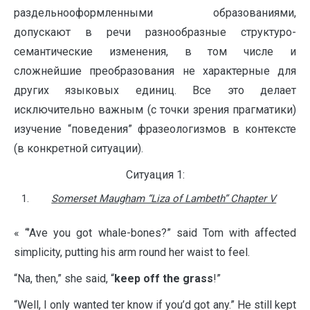
раздельнооформленными образованиями,
допускают в речи разнообразные структуро-
семантические изменения, в том числе и
сложнейшие преобразования не характерные для
других языковых единиц. Все это делает
исключительно важным (с точки зрения прагматики)
изучение “поведения” фразеологизмов в контексте
(в конкретной ситуации).
Ситуация 1:
S
omerset Maugham “Liza of Lambeth” Chapter V
« “’Ave you got whale-bones?” said Tom with affected
simplicity, putting his arm round her waist to feel.
“Na, then,” she said, “
keep off the grass
!”
“Well, I only wanted ter know if you’d got any.” He still kept