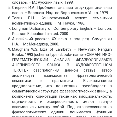
словарь. – М.: Русский язык, 1998.
Стернин И.А. Проблемы анализа структуры значения
слова. – Воронеж: Изд-во Воронежского Ун-та, 1979.
Телия В.Н. Коннотативный аспект семантики
номинативных единиц. – М.: Наука, 1986.
Longman Dictionary of Contemporary English. – London:
Pearson Education Limited, 2000.
Английский рассказ XX века. / под ред. Самуэльян
Н.А. – М.: Менеджер, 2000.
Maugham W.S. Liza of Lambeth. – New-York: Penguin
Books, 1993.[schema type=»book» name=»СЕМАНТИКО-
ПРАГМАТИЧЕСКИЙ АНАЛИЗ ФРАЗЕОЛОГИЗМОВ
АНГЛИЙСКОГО ЯЗЫКА В ХУДОЖЕСТВЕННОМ
ТЕКСТЕ» description=»В данной статье автор
анализирует взаимосвязь фразеологической
семантики и прагматики. Высказывается
предположение, что коннотация преобладает в
семантической структуре фразеологических единиц, а
компоненты коннотации такие как эмоциональность,
оценочность и экспрессивность имеют тесную
взаимосвязь между собой. Под экспрессивностью
фразеологических единиц понимается функция