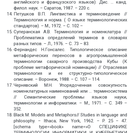
английского и французского языков): Дис. … канд.
филол. наук. – Саратов, 1987. – 220 с.
Петушков В.П. Лингвистика и терминоведение //
Терминология и норма. ( О языке терминологических
стандартов). – М., 1972. – С. 102 –
Суперанская А.В. Терминология и номенклатура //
Проблематика определений терминов в словарях
разных типов. – Л., 1976. – С. 73 – 83.
Фернандес Н.Гонсалес. Типологическое описание
метафорических переносов в агропромышленной
терминологии сахарного производства Кубы (К
проблеме метафорической номинации) // Отраслевая
терминология и ее структурно-типологическое
описание. – Воронеж, 1988. – С. 107 – 114.
Чернявский М.Н. Упорядоченная совокупность
номенклатурных наименований или … терминосистема
// Семантические проблемы языков науки,
терминологии и информатики. – М., 1971. – С. 349 –
352.
Black M. Models and Metaphors// Studies in language and
philosophy. – Ithaca; New York, 1962. – P. 25 – 47.
[schema type=»book» name=»О СПЕЦИФИКЕ
ТЕРМИНОЛОГИИ ИНФОРМАТИКИ И КИБЕРНЕТИКИ