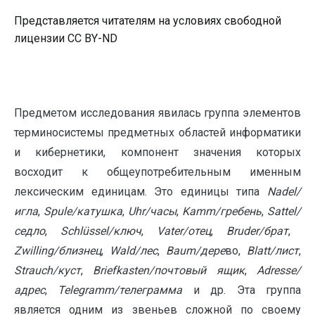
Представляется читателям на условиях свободной
лицензии CC BY-ND
Предметом исследования явилась группа элементов
терминосистемы предметных областей информатики
и кибернетики, компонент значения которых
восходит к общеупотребительным именным
лексическим единицам. Это единицы типа
N
adel
/
игла
,
Spule
/
катушка
,
Uhr
/
часы
,
Kamm
/
гребень
,
Sattel
/
седло
,
Schl
ü
ssel
/
ключ
,
Vater
/отец
,
Bruder
/брат
,
Zwilling
/близнец
,
Wald
/лес
,
Baum
/дере
во,
Blatt
/лист
,
Strauch
/куст
,
Briefkasten
/почтовый ящик
,
Adresse
/
адрес
,
Telegramm
/телеграмма
и др. Эта группа
является одним из звеньев сложной по своему