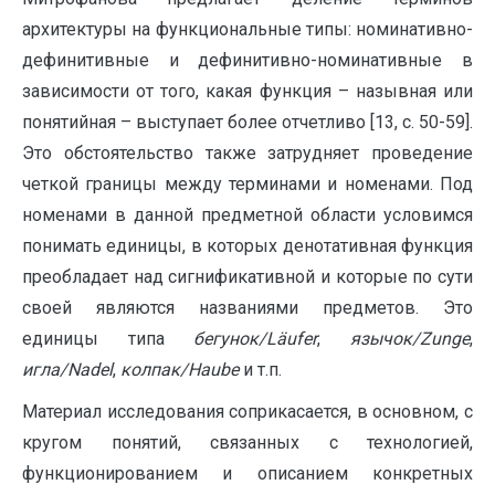
архитектуры на функциональные типы: номинативно-
дефинитивные и дефинитивно-номинативные в
зависимости от того, какая функция – назывная или
понятийная – выступает более отчетливо [13, с. 50-59].
Это обстоятельство также затрудняет проведение
четкой границы между терминами и номенами. Под
номенами в данной предметной области условимся
понимать единицы, в которых денотативная функция
преобладает над сигнификативной и которые по сути
своей являются названиями предметов. Это
единицы типа
бегунок/
L
ä
ufer
,
язычок/
Zunge
,
игла/
Nadel
,
колпак/
Haube
и т.п.
Материал исследования соприкасается, в основном, с
кругом понятий, связанных с технологией,
функционированием и описанием конкретных