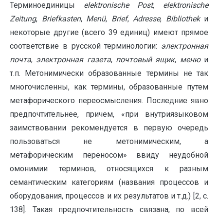
Терминоединицы
elektronische
Post
,
elektronische
Zeitung
,
Briefkasten
,
Men
ü
,
Brief
,
Adresse
,
Bibliothek
и
некоторые другие (всего 39 единиц) имеют прямое
соответствие в русской терминологии:
электронная
почта
,
электронная газета
,
почтовый ящик
,
меню
и
т.п. Метонимически образованные термины не так
многочисленны, как термины, образованные путем
метафорического переосмысления. Последние явно
предпочтительнее, причем, «при внутриязыковом
заимствовании рекомендуется в первую очередь
пользоваться не метонимическим, а
метафорическим переносом» ввиду неудобной
омонимии терминов, относящихся к разным
семантическим категориям (названия процессов и
оборудования, процессов и их результатов и т.д.) [2, с.
138]. Такая предпочтительность связана, по всей