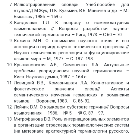
Иллюстрированный словарь: Учеб.пособие для
втузов/Д.М.Жук, П.К. Кузьмин, В.Б. Маничев и др. – М.:
Высш.шк., 1986. – 159 с.
Канделаки Т.Л. К вопросу о номенклатурных
наименованиях // Вопросы разработки научно-
технической терминологии. – Рига, 1973. – С.60 – 70.
Кожина М.Н. О понимании научного стиля и его
эволюции в период научно-технического прогресса //
Научно-техническая революция и функционирование
языков мира. – М., 1977. — С. 187- 198.
Крыжановская А.В., Симоненко Л.А. Актуальные
проблемы упорядочения научной терминологии. –
Киев: Наукова думка, 1987. – 164 с.
Левицкий В.В., Комарницкая Л.А. Коннотативное и
фонетическое значения слова// Аспекты
семантического изучения германских и романских
языков. — Воронеж, 1983. – С. 86-92.
Лейчик В.М. О языковом субстрате термина// Вопросы
языкознания. – 1986. – № 5. – № С. 87 – 97.
Митрофанова В.В. Роль интернациональных элементов
в организации отраслевых терминологических систем
(на материале архитектурной терминологии русского,