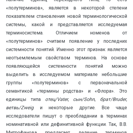
«полутерминов», является в некоторой степени
показателем становления новой терминологической
системы, какой и представляется исследуемая
терминосистема. Отличием номенов от
«полутерминов» считаем появление у последних
системности понятий. Именно этот признак является
неотъемлемым свойством терминов. На основе
появляющейся системности понятий можно
выделить в исследуемом материале небольшие
группы «полутерминов» с первоначальной
семантикой «термины родства» и «Флора». Это
единицы типа
отец/
Vater
,
сын/
Sohn
,
брат/
Bruder
,
ветвь/
Zweig
и некоторые другие. Все чаще
исследователи пишут о преобладании в терминах
номинативной или дефинитивной функции. Так, В.В.
Митрофанова предлагает деление терминов