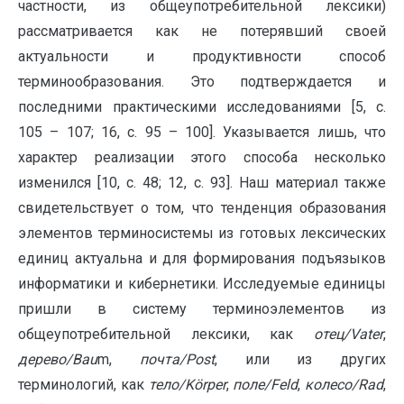
частности, из общеупотребительной лексики)
рассматривается как не потерявший своей
актуальности и продуктивности способ
терминообразования. Это подтверждается и
последними практическими исследованиями [5, с.
105 – 107; 16, с. 95 – 100]. Указывается лишь, что
характер реализации этого способа несколько
изменился [10, с. 48; 12, с. 93]. Наш материал также
свидетельствует о том, что тенденция образования
элементов терминосистемы из готовых лексических
единиц актуальна и для формирования подъязыков
информатики и кибернетики. Исследуемые единицы
пришли в систему терминоэлементов из
общеупотребительной лексики, как
отец/
Vater
,
дерево/
Bau
m,
почта/
Post
, или из других
терминологий, как
тело/
K
ö
rper
,
поле/
Feld
,
колесо/
Rad
,