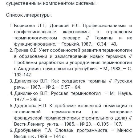
существенным компонентом системы.
Список литературы:
Борисова Л.Т., Донской Я.Л. Профессионализмы и
профессиональные жаргонизмы в отраслевом
терминологическом словаре // Термины и их
функционирование. – Горький, 1987. – С.34 – 40.
Гринев С.В. Учет особенностей развития терминологии
в образовании и заимствовании новых терминов //
Проблемы разработки и упорядочения терминологии
в Академиях наук союзных республик. – М., 1983. — С.
133-142.
Даниленко В.П. Как создаются термины // Русская
речь. – 1967. – № 2. – С.57 – 64.
Даниленко В.П. Русская терминология. – М.: Наука,
1977. – 246 с.
Додонова Н.П. К проблеме косвенной номинации в
технической терминологии (на материале
французской терминосистемы строительного дела) //
Вестн.Ленингр. ун-та. – 1985. – № 23. – С.105 – 107.
Дробушевич Г.А. Словарь программиста. – Минск:
Высш. шк., 1988. – 144 с.