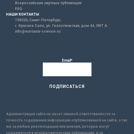
Всероссийские научные публикации
FAQ
НАШИ КОНТАКТЫ
198320, Санкт-Петербург,
г. Красное Село, ул. Геологическая, дом 44, ЛИТ А.
info@euroasia-science.ru
Email*
Администрация сайта не несет никакой ответственности за
точность содержания информации опубликованной на сайте, а так
же за любые рекомендации или мнения, которые могут
содержаться в исследовательских публикациях, и за