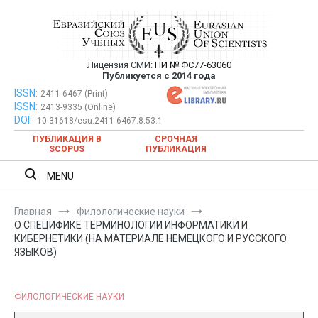
Перейти
к
содержимому
Лицензия СМИ:
ПИ № ФС77-63060
Евразийский Союз Ученых —
Публикуется с 2014 года
публикация научных статей в
ISSN:
Евразийский Союз Ученых — публикация научных статей в
2411-6467 (Print)
ISSN:
2413-9335 (Online)
ежемесячном научном журнале
ежемесячном научном журнале
DOI:
10.31618/esu.2411-6467.8.53.1
ПУБЛИКАЦИЯ В
СРОЧНАЯ
SCOPUS
ПУБЛИКАЦИЯ
MENU
Главная
Филологические науки
О СПЕЦИФИКЕ ТЕРМИНОЛОГИИ ИНФОРМАТИКИ И
КИБЕРНЕТИКИ (НА МАТЕРИАЛЕ НЕМЕЦКОГО И РУССКОГО
ЯЗЫКОВ)
ФИЛОЛОГИЧЕСКИЕ НАУКИ