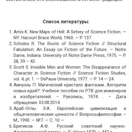
Список литературы:
A
mis K. New Maps of Hell: A Setvey of Science Fiction. —
NY: Hacourt Brace World, 1960. — P. 137.
Scholes R. The Roots of Science Fiction // Structural
Fabulation: An Essay on Fiction of the Future. — Notre
Dame, Indiana: University of Notre Dame Press, 1975. — P.
28, 39 – 43.
Scott S. Invisible Men and Women: The Disappearance of
Character in Science Fiction // Science Fiction Studies,
vol. 4, pt. 1. — DePauw University, 1977. — P. 14 — 24.
Амнуэль П. Магический кристалл фантазии. Алгоритм
новых идей?: Учебное пособие по РТВ для инженеров
и изобретателей. – Рукопись, 1974: . – Дата
обращения: 03.08.2014.
Араб-Оглы Э.А. Европейская цивилизация и
общечеловеческие ценности // Вопросыфилософии. –
М., 1990. — №7. — С. 10 —
Бритиков А.Ф. Русский советский научно-
фантастический роман. — Л.: Наука,1970. – 447 с.