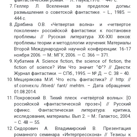
Геллер Л. Вселенная за пределом догмы:
размышления о советской фантастике. – L., 1985. —
444 с.
Дрябина О.В. «Четвертая волна» и «четвертое
поколение» российской фантастики: к постановке
проблемы // Русская литература ХХ-ХХI веков:
проблемы теории и методологии изучения: Материалы
Второй Международной научной конференции: 16-17
ноября 2006. — М.: МГУ, 2006. — С. 366 — 371.
Кубатиев А. Science fiction, the science of fiction, the
fiction of science? Или Что значит “Ф”? // Двести:
Журнал фантастики. — СПб., 1995. — № Д. — С. 38 – 40.
Мещерякова М.И. Что есть фантастика? // http: //
sf.convex.ru /litved/ fant/ mehtm. – Дата обращения:
01.08.2014.
Покровский В. Тихий плеск «четвёртой волны»: [О
российской «фантастической прозе»] // Русский
сфинкс. Фантастическая литература: критика,
исследования, материалы. Вып 2. – М.: Галактос, 2004.
– С. 48 — 55.
Сидорович А. Владимирский В. Презентация
романного семинара «Интерпресскона» // Тезисы к