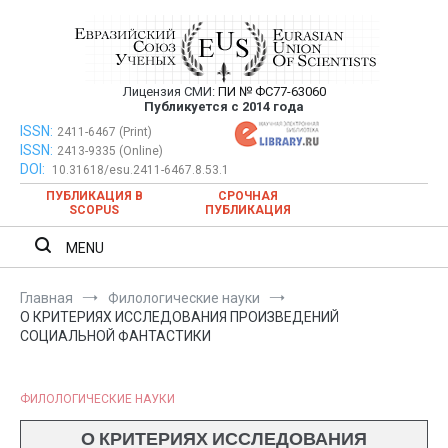
Перейти
к
содержимому
Лицензия СМИ:
ПИ № ФС77-63060
Евразийский Союз Ученых —
Публикуется с 2014 года
публикация научных статей в
ISSN:
Евразийский Союз Ученых — публикация научных статей в
2411-6467 (Print)
ISSN:
2413-9335 (Online)
ежемесячном научном журнале
ежемесячном научном журнале
DOI:
10.31618/esu.2411-6467.8.53.1
ПУБЛИКАЦИЯ В
СРОЧНАЯ
SCOPUS
ПУБЛИКАЦИЯ
MENU
Главная
Филологические науки
О КРИТЕРИЯХ ИССЛЕДОВАНИЯ ПРОИЗВЕДЕНИЙ
СОЦИАЛЬНОЙ ФАНТАСТИКИ
ФИЛОЛОГИЧЕСКИЕ НАУКИ
О КРИТЕРИЯХ ИССЛЕДОВАНИЯ