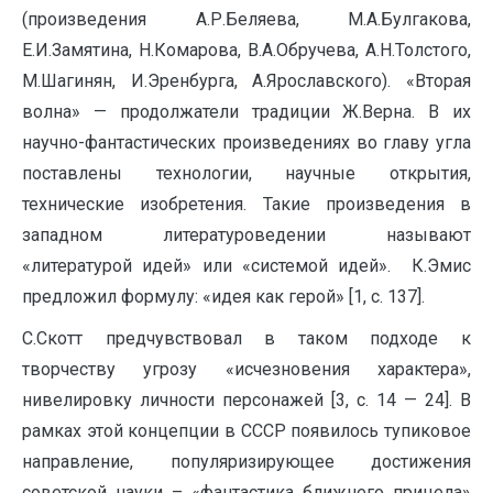
(произведения А.Р.Беляева, М.А.Булгакова,
Е.И.Замятина, Н.Комарова, В.А.Обручева, А.Н.Толстого,
М.Шагинян, И.Эренбурга, А.Ярославского). «Вторая
волна» — продолжатели традиции Ж.Верна. В их
научно-фантастических произведениях во главу угла
поставлены технологии, научные открытия,
технические изобретения. Такие произведения в
западном литературоведении называют
«литературой идей» или «системой идей». К.Эмис
предложил формулу: «идея как герой» [1, с. 137].
С.Скотт предчувствовал в таком подходе к
творчеству угрозу «исчезновения характера»,
нивелировку личности персонажей [3, с. 14 — 24]. В
рамках этой концепции в СССР появилось тупиковое
направление, популяризирующее достижения
советской науки – «фантастика ближнего прицела»