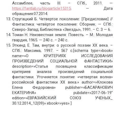
Ассамблее, часть III. – СПб., 2011. —
https://fantlab.ru/blogarticle15315
. — Дата
обращения:07.2014.
Стругацкий Б. Четвертое поколение: [Предисловие] //
Фантастика: четвёртое поколение: Сборник. — СПб.:
Северо-Запад; Библиотека «Звезды», 1991. – С. 3 — 6.
Томан Н. Неизвестная земля: Повесть. – М.: Молодая
гвардия, 1965. — 240 с. – 240 с.
Эткинд Е. Там, внутри: о русской поэзии ХХ века. –
СПб.: Максима, 1997. – 567 с.[schema type=»book»
name=»О КРИТЕРИЯХ ИССЛЕДОВАНИЯ
ПРОИЗВЕДЕНИЙ СОЦИАЛЬНОЙ ФАНТАСТИКИ»
description=»Статья посвящена классификации
критериев анализа произведений социальной
фантастики. Уточняется понятие «четвертая волна»
российской фантастики ХХ века.» author=»Клокова
Елена Федоровна» publisher=»БАСАРАНОВИЧ
ЕКАТЕРИНА» pubdate=»2017-06-19″
edition=»ЕВРАЗИЙСКИЙ СОЮЗ УЧЕНЫХ_
30.12.2014_12(09)» ebook=»yes» ]