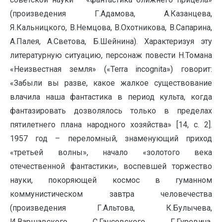
(произведения Г.Адамова, А.Казанцева,
Я.Кальницкого, В.Немцова, В.Охотникова, В.Сапарина,
А.Палея, А.Светова, Б.Шейнина). Характеризуя эту
литературную ситуацию, персонаж повести Н.Томана
«Неизвестная земля» («Terra incognita») говорит:
«Забыли вы разве, какое жалкое существование
влачила наша фантастика в период культа, когда
фантазировать дозволялось только в пределах
пятилетнего плана народного хозяйства» [14, с. 2].
1957 год – переломный, знаменующий приход
«третьей волны», начало «золотого века
отечественной фантастики», воспевшей торжество
науки, покоряющей космос в гуманном
коммунистическом завтра человечества
(произведения Г.Альтова, К.Булычева,
И.Варшавского, С.Гансовского, Г.Гуревича,