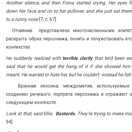
A
nother silence, and then Fiona started crying. Her eyes fi
down her face and on to her pullover, and she just sat there
to a runny nose
[7, с. 67].
Отчаяние
представлено многочисленными эпите
раскрыть образ персонажа, понять и почувствовать ег
контекстах:
He suddenly realized with
terrible clarity
that he’d been se
said that he would get the hang of it if she showed him
meant. He wanted to hate her, but he couldn’t: instead he felt
Бранная лексика, междометия, используемые 
созданию речевого портрета персонажа и отражают 
следующем контексте:
Look at that, said Ellie.
Bastards.
They’re trying to make mo
94].