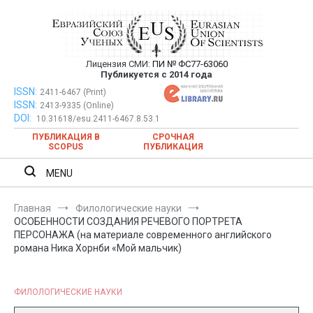
Перейти
к
содержимому
Лицензия СМИ:
ПИ № ФС77-63060
Евразийский Союз Ученых —
Публикуется с 2014 года
публикация научных статей в
ISSN:
Евразийский Союз Ученых — публикация научных статей в
2411-6467 (Print)
ISSN:
2413-9335 (Online)
ежемесячном научном журнале
ежемесячном научном журнале
DOI:
10.31618/esu.2411-6467.8.53.1
ПУБЛИКАЦИЯ В
СРОЧНАЯ
SCOPUS
ПУБЛИКАЦИЯ
MENU
Главная
Филологические науки
ОСОБЕННОСТИ СОЗДАНИЯ РЕЧЕВОГО ПОРТРЕТА
ПЕРСОНАЖА (на материале современного английского
романа Ника Хорнби «Мой мальчик)
ФИЛОЛОГИЧЕСКИЕ НАУКИ