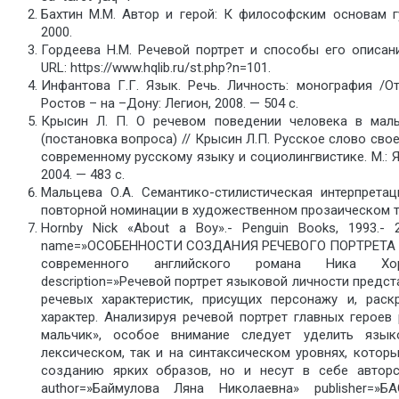
Бахтин М.М. Автор и герой: К философским основам г
2000.
Гордеева Н.М. Речевой портрет и способы его описания
URL: https://www.hqlib.ru/st.php?n=101.
Инфантова Г.Г. Язык. Речь. Личность: монография /От
Ростов – на –Дону: Легион, 2008. — 504 с.
Крысин Л. П. О речевом поведении человека в мал
(постановка вопроса) // Крысин Л.П. Русское слово сво
современному русскому языку и социолингвистике. М.: 
2004. — 483 с.
Мальцева О.А. Семантико-стилистическая интерпретац
повторной номинации в художественном прозаическом тек
Hornby Nick «About a Boy».- Penguin Books, 1993.- 
name=»ОСОБЕННОСТИ СОЗДАНИЯ РЕЧЕВОГО ПОРТРЕТА 
современного английского романа Ника Хо
description=»Речевой портрет языковой личности предс
речевых характеристик, присущих персонажу и, рас
характер. Анализируя речевой портрет главных герое
мальчик», особое внимание следует уделить язы
лексическом, так и на синтаксическом уровнях, котор
созданию ярких образов, но и несут в себе авторс
author=»Баймулова Ляна Николаевна» publisher=