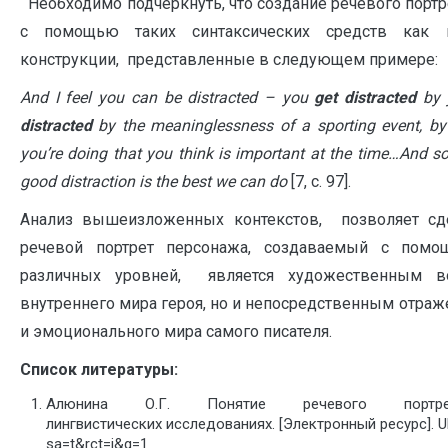
Необходимо подчеркнуть, что создание речевого порт
с помощью таких синтаксических средств как п
конструкции, представленные в следующем примере:
And I feel you can be distracted – you
get distracted
by y
distracted
by the meaninglessness of a sporting event, by
you’re doing that you think is important at the time…And so
good distraction is the best we can do
[7, с. 97].
Анализ вышеизложенных контекстов, позволяет сд
речевой портрет персонажа, создаваемый с пом
различных уровней, является художественным в
внутреннего мира героя, но и непосредственным отраж
и эмоционального мира самого писателя.
Список литературы:
Алюнина О.Г. Понятие речевого портр
лингвистических исследованиях. [Электронный ресурс]. URL
sa=t&rct=j&q=1