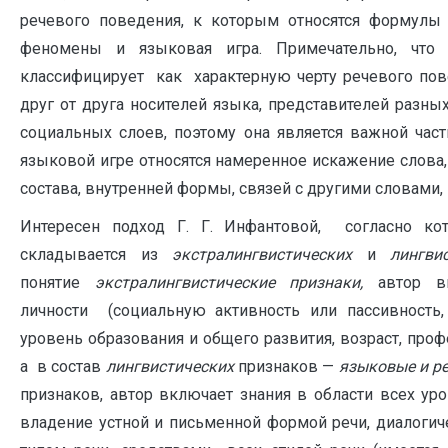
речевого поведения, к которым относятся формулы
феномены и языковая игра. Примечательно, что
классифицирует как характерную черту речевого пове
друг от друга носителей языка, представителей разны
социальных слоев, поэтому она является важной част
языковой игре относятся намеренное искажение слова
состава, внутренней формы, связей с другими словами, к
Интересен подход Г. Г. Инфантовой, согласно ко
складывается из
экстралингвистических
и
лингви
понятие
экстралингвистические признаки,
автор вк
личности (социальную активность или пассивность,
уровень образования и общего развития, возраст, профе
а в состав
лингвистических
признаков —
языковые и р
признаков, автор включает знания в области всех ур
владение устной и письменной формой речи, диалоги