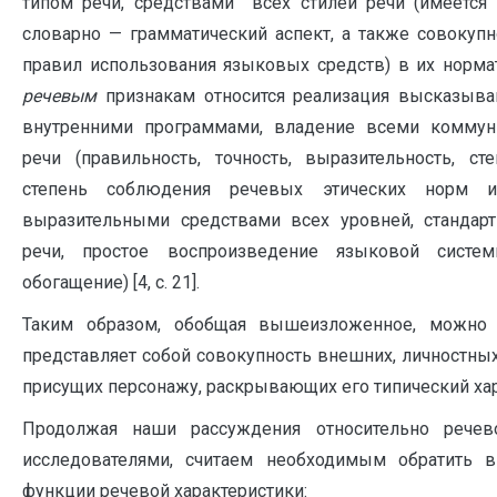
типом речи, средствами всех стилей речи (имеется
словарно — грамматический аспект, а также совокупн
правил использования языковых средств) в их норма
речевым
признакам относится реализация высказыван
внутренними программами, владение всеми коммун
речи (правильность, точность, выразительность, с
степень соблюдения речевых этических норм и
выразительными средствами всех уровней, стандарт
речи, простое воспроизведение языковой систе
обогащение) [4, с. 21].
Таким образом, обобщая вышеизложенное, можно з
представляет собой совокупность внешних, личностных
присущих персонажу, раскрывающих его типический хар
Продолжая наши рассуждения относительно речево
исследователями, считаем необходимым обратить 
функции речевой характеристики: