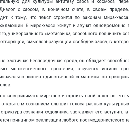
альную для культуры антитезу хаоса и космоса, пере
иалог с хаосом, в конечном счете, в своем пределе, 
ит к тому, что текст строится по законам мира-хаос
ождающий. В мире-хаосе живут и звучат одновременно в
го, универсального «метаязыка, способного подчинить се
ивотворящей, смыслообразующей свободой хаоса, в котор
не хаотичная беспорядочная среда, он обладает способн
тью множественного прочтения, текучесть истины про
изначально лишен единственной семантики, он принципи
слов.
ен воспринимать мир-хаос и строить свой текст по его 
 открытым сознанием слышит голоса разных культурных 
, структура сознания художника заставляет его вступить
ляется принципом реализации любого постмодернистского те