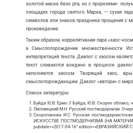
золотой маске безо рта, но с прорезями- пол
площадях города святого Марка, — сухая ла
символов или знаков праздника прощания с мяс
произведение.
Таким образом, коррелятивная пара «хаос-косм
а Смыслопорождение множественности Исти
интерпретаций текста. Диалог с хаосом являе
текст сливаются воедино в процессе диалог
наполняется хаосом. Творящий хаос, вр
смыслопорождающим. Диалог «автора» с миром
Список литературы
Буйда Ю.В. Ермо // Буйда, Ю.В. Скорее облако, че
Липовецкий М.Н. Русский постмодернизм: Очерк
Скоропанова И.С. Русская постмодернистска
ИСКУССТВЕ ПОСТМОДЕРНИЗМА (НА МАТЕРИАЛЕ 
pubdate=»2017-04-16″ edition=»ЕВРАЗИЙСКИЙ С