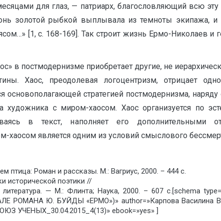
умесяцами для глаз, — патриарх, благословляющий всю эт
донь золотой рыбкой выплывала из темноты экипажа, и
ом…» [1, с. 168-169]. Так строит жизнь Ермо-Николаев и г
ос» в постмодернизме приобретает другие, не иерархически
ны. Хаос, преодолевая логоцентризм, отрицает одно
тся основополагающей стратегией постмодернизма, наряду 
а художника с миром-хаосом. Хаос организуется по эсте
ываясь в текст, наполняет его дополнительными от
-хаосом является одним из условий смыслового бессмерт
м птица: Роман и рассказы. М.: Вагриус, 2000. – 444 с.
и исторической поэтики //
я литература. — М.: Флинта; Наука, 2000. – 607 с.[schema
РОМАНА Ю. БУЙДЫ «ЕРМО»)» author=»Карпова Василина Ва
ОЮЗ УЧЕНЫХ_30.04.2015_4(13)» ebook=»yes» ]