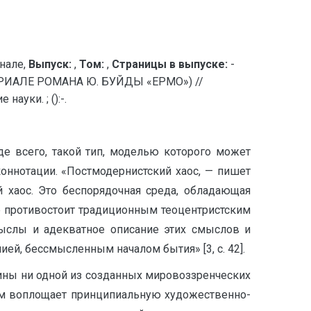
нале,
Выпуск:
,
Том:
,
Страницы в выпуске:
-
ИАЛЕ РОМАНА Ю. БУЙДЫ «ЕРМО») //
уки. ; ():-.
е всего, такой тип, моделью которого может
оннотации. «Постмодернистский хаос, — пишет
 хаос. Это беспорядочная среда, обладающая
 противостоит традиционным теоцентристским
ыслы и адекватное описание этих смыслов и
ей, бессмысленным началом бытия» [3, с. 42].
стины ни одной из созданных мировоззренческих
изм воплощает принципиальную художественно-