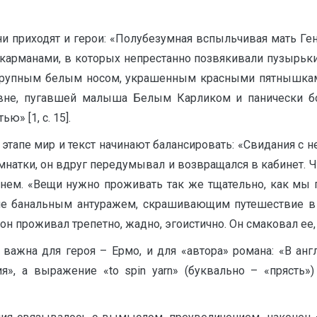
ни приходят и герои: «Полубезумная вспыльчивая мать Ге
 карманами, в которых непрестанно позвякивали пузырьк
с крупным белым носом, украшенным красными пятнышкам
не, пугавшей малыша Белым Карликом и панически боя
ю» [1, с. 15].
этапе мир и текст начинают балансировать: «Свидания с н
мнатки, он вдруг передумывал и возвращался в кабинет. Ч
нем. «Вещи нужно проживать так же тщательно, как мы 
не банальным антуражем, скрашивающим путешествие в а
он проживал трепетно, жадно, эгоистично. Он смаковал ее, 
 важна для героя – Ермо, и для «автора» романа: «В ан
ия», а выражение «to spin yarn» (буквально – «прясть