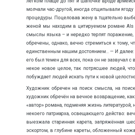
легком плаще до пят и шапочке вроде армейск
молчали час-другой, иногда отщипывали ягоду 
процедуры. Поцеловав жену в тщательно выбеле
женой мы находим в цитируемом романе Als O
смыслы языка – и нередко терпят поражение, —
обречены, однако, вечно стремиться к тому, 
единственным нашим достоянием… — И далее: —
его был темен для всех, пока он не зазвучал 
некое новое целое, так потрясшее людей, чт
побуждает людей искать пути к новой целостност
Художник обречен на поиск смысла, на поис
художник обречён на вечное возвращение, как
«автор» романа, подменяя жизнь литературой, н
некоего патриарха, освещающего действо: ве
выезжала старинная карета, запряжённая ше
эскортом, в глубине кареты, обложенный кож