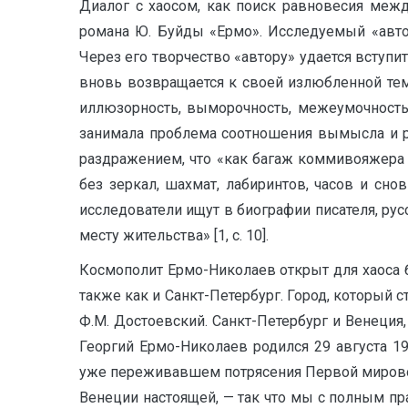
Диалог с хаосом, как поиск равновесия меж
романа Ю. Буйды «Ермо». Исследуемый «авто
Через его творчество «автору» удается вступит
вновь возвращается к своей излюбленной тем
иллюзорность, выморочность, межеумочность 
занимала проблема соотношения вымысла и ре
раздражением, что «как багаж коммивояжера
без зеркал, шахмат, лабиринтов, часов и сно
исследователи ищут в биографии писателя, р
месту жительства» [1, с. 10].
Космополит Ермо-Николаев открыт для хаоса бы
также как и Санкт-Петербург. Город, который
Ф.М. Достоевский. Санкт-Петербург и Венеция
Георгий Ермо-Николаев родился 29 августа 1
уже переживавшем потрясения Первой мировой
Венеции настоящей, — так что мы с полным пра