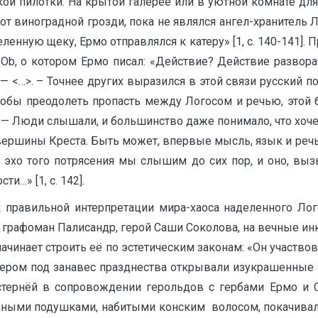
ой пилотки. На крытой галерее или в уютной комнате для
от виноградной грозди, пока не являлся ангел-хранитель Л
нную щеку, Ермо отправлялся к катеру» [1, с. 140-141]. 
b, о котором Ермо писал: «Действие? Действие разворач
 <…>. – Точнее других выразился в этой связи русский по
чтобы преодолеть пропасть между Логосом и речью, этой
 Люди слышали, и большинство даже понимало, что хочет 
с вершины Креста. Быть может, впервые мысль, язык и речь
о эхо того потрясения мы слышим до сих пор, и оно, выз
и…» [1, с. 142].
к правильной интерпретации мира-хаоса наделенного Лог
 графоман Палисандр, герой Саши Соколова, на вечные инк
ачинает строить её по эстетическим законам: «Он участвов
чером под занавес празднества открывали изукрашенные
стернёй в сопровождении герольдов с гербами Ермо и С
аными подушками, набитыми конским волосом, покачивался