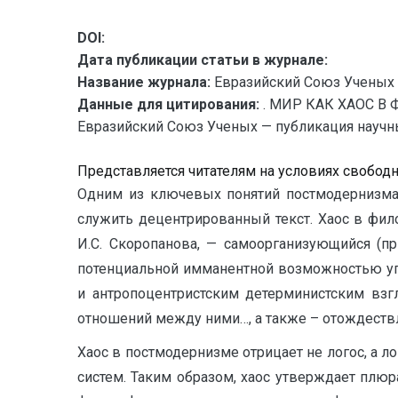
DOI:
Дата публикации статьи в журнале:
Название журнала:
Евразийский Союз Ученых 
Данные для цитирования:
. МИР КАК ХАОС В
Евразийский Союз Ученых — публикация научных
Представляется читателям на условиях свобод
Одним из ключевых понятий постмодернизма 
служить децентрированный текст. Хаос в фил
И.С. Скоропанова, — самоорганизующийся (п
потенциальной имманентной возможностью уп
и антропоцентристским детерминистским вз
отношений между ними…, а также – отождествле
Хаос в постмодернизме отрицает не логос, а л
систем. Таким образом, хаос утверждает плю