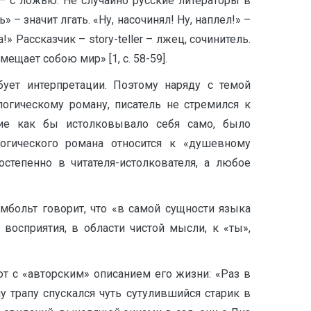
 с ложью. Не случайно русские литераторы в
 – значит лгать. «Ну, насочинял! Ну, наплел!» –
 Рассказчик – story-teller – лжец, сочинитель.
ещает собою мир» [1, с. 58-59].
бует интерпретации. Поэтому наряду с темой
логическому роману, писатель не стремился к
ние как бы истолковывало себя само, было
огического романа относится к «душевному
степенно в читателя-истолкователя, а любое
умбольт говорит, что «в самой сущности языка
осприятия, в области чистой мысли, к «ты»,
ют с «авторским» описанием его жизни: «Раз в
 трапу спускался чуть сутулившийся старик в