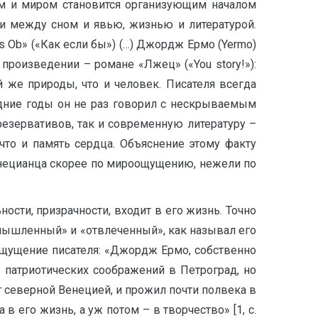
ом и миром становится организующим началом
и между сном и явью, жизнью и литературой.
ls Ob» («Как если бы») (…) Джордж Ермо (Yermo)
роизведении – романе «Лжец» («You story!»):
 же природы, что и человек. Писателя всегда
едние годы он не раз говорил с нескрываемым
зервативов, так и современную литературу –
 что и память сердца. Объяснение этому факту
енецианца скорее по мироощущению, нежели по
ости, призрачности, входит в его жизнь. Точно
умышленный» и «отвлеченный», как называл его
оощущение писателя: «Джордж Ермо, собственно
 патриотических соображений в Петроград, но
северной Венецией, и прожил почти полвека в
 его жизнь, а уж потом – в творчество» [1, с.