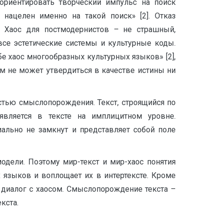
ориентировать творческий импульс на поиск
нацелен именно на такой поиск» [2]. Отказ
а. Хаос для постмодернистов – не страшный,
се эстетические системы и культурные коды.
бе хаос многообразных культурных языков» [2],
ом не может утвердиться в качестве истины ни
остью смыслопорождения. Текст, строящийся по
является в тексте на имплицитном уровне.
ально не замкнут и представляет собой поле
модели. Поэтому мир-текст и мир-хаос понятия
языков и воплощает их в интертексте. Кроме
 в диалог с хаосом. Смыслопорождение текста –
кста.