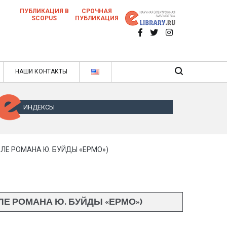
ПУБЛИКАЦИЯ В
СРОЧНАЯ
SCOPUS
ПУБЛИКАЦИЯ
 научных статей в ежемесячном научном
нале
ячном научном журнале
НАШИ КОНТАКТЫ
ИНДЕКСЫ
ЛЕ РОМАНА Ю. БУЙДЫ «ЕРМО»)
Е РОМАНА Ю. БУЙДЫ «ЕРМО»)