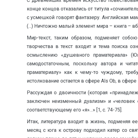
С древнейших времен искусство повествован
конце концов отказались от титула «сочинитель»
с усмешкой говорят фантазеру. Английская мама
(…) Ничтожно малый элемент мира – книга – вби
Мир-текст, таким образом, подменяет собою
творчества в текст входит и тема поиска оз
осмыслению «душевного праматериала» (Юн
самодостаточным, поскольку автора и чит
праматериалу» как к чему-то чуждому, треб
истолкование остается в сфере Als Ob, в сфер
Рассуждая о двоичности (которая «принадлежи
заключен неизменный дуализм» и «человек с
соответствующему его «я»…» [1, с. 74-75].
Итак, литература входит в жизнь, подменяя е
месяц с юга к острову подходил катер со св