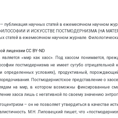
— публикация научных статей в ежемесячном научном жур
 ФИЛОСОФИИ И ИСКУССТВЕ ПОСТМОДЕРНИЗМА (НА МАТЕР
 статей в ежемесячном научном журнале. Филологические на
ной лицензии CC BY-ND
является «мир как хаос». Под хаосом понимается, прежд
ософии постмодернизма не имеет сугубо отрицательной к
ри определенных условиях), продуктивный, порождающий
орядочивания. Постмодернистское представление о хаосе
глядам на мир, в котором возможны фиксированные см
ние хаоса лишь с негативной по своему значению энтропи
огоцентризм – он не позволяет утвердиться в качестве и
ралистичность. М.Н. Липовецкий пишет, что «постмодерн