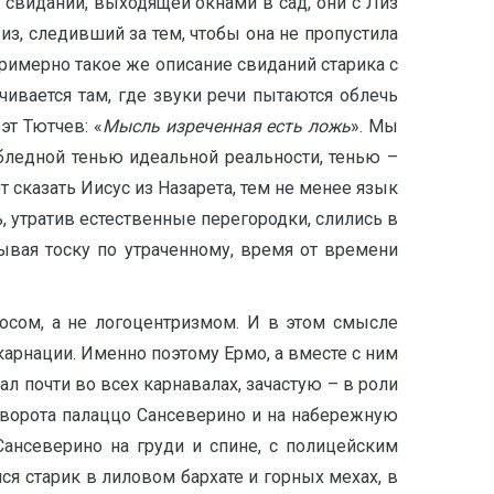
 свиданий, выходящей окнами в сад, они с Лиз
из, следивший за тем, чтобы она не пропустила
Примерно такое же описание свиданий старика с
ивается там, где звуки речи пытаются облечь
эт Тютчев: «
Мысль изреченная есть ложь
». Мы
 бледной тенью идеальной реальности, тенью –
сказать Иисус из Назарета, тем не менее язык
, утратив естественные перегородки, слились в
ывая тоску по утраченному, время от времени
осом, а не логоцентризмом. И в этом смысле
арнации. Именно поэтому Ермо, а вместе с ним
ал почти во всех карнавалах, зачастую – в роли
 ворота палаццо Сансеверино и на набережную
ансеверино на груди и спине, с полицейским
 старик в лиловом бархате и горных мехах, в