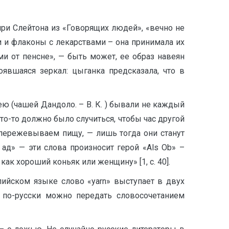
нри Слейтона из «Говорящих людей», «вечно не
и и флаконы с лекарствами – она принимала их
и от пенсне», — быть может, ее образ навеян
вшаяся зеркал: цыганка предсказала, что в
ею (чашей Дандоло. – В. К. ) бывали не каждый
то-то должно было случиться, чтобы час другой
пережевываем пищу, — лишь тогда они станут
д» — эти слова произносит герой «Als Ob» –
как хороший коньяк или женщину» [1, с. 40].
глийском языке слово «yarn» выступает в двух
») по-русски можно передать словосочетанием