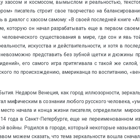
ду хаосом и космосом, вымыслом и реальностью, текст
ром» писатель строит свое творчество на балансировани
ь в диалог с хаосом самому: «В своей последней книге «A
е, которую он начал разрабатывать еще в первом своем п
человеческого существования в мире, где сон и явь той
альности, искусства и действительности, и хотя в посл
 невозможно представить без зубной щетки и дюжины пре
видений», его самого игра притягивала с такой же силой,
усского по происхождению, американца по воспитанию, «в
тия. Недаром Венеция, как город иллюзорности, зеркальн
 стал мифическим в сознании любого русского человека, «
, место начала и конца жизни писателя, определили мир
914 года в Санкт-Петербурге, еще не переименованном из
 войны. Родился в городе, который некоторые называют 
вом можем сказать, что тема зеркальности вошла сначала в