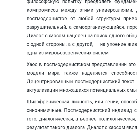
философскую попытку преодолеть фундамент
компромисса между этими универсалиями. Д
постмодернистов от любой структуры привод
разрушительный, а самоорганизующийся, пор
Диалог с хаосом нацелен на поиск одного обще
с одной стороны; а с другой, — на упоение ж
одна из мировоззренческих систем.
Хаос в постмодернистском представлении это 
модели мира, также наделяется способнос
Децентрированный постмодернистский текст 
актуализации множащихся потенциальных смы
Шизофреническая личность, или гений, способ
синонимичные. Постмодернистский индивид с
того, диалогическая, а вернее полилогическая
результат такого диалога. Диалог с хаосом яв