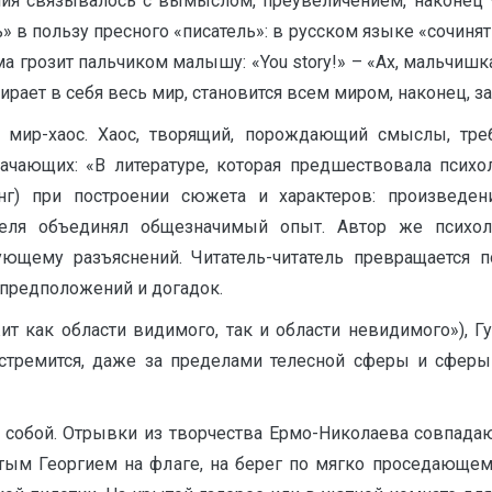
ия связывалось с вымыслом, преувеличением, наконец –
 в пользу пресного «писатель»: в русском языке «сочинять»
 грозит пальчиком малышу: «You story!» – «Ах, мальчишка!»
рает в себя весь мир, становится всем миром, наконец, зам
 мир-хаос. Хаос, творящий, порождающий смыслы, тре
начающих: «В литературе, которая предшествовала психо
г) при построении сюжета и характеров: произведе
ателя объединял общезначимый опыт. Автор же психол
ующему разъяснений. Читатель-читатель превращается по
е предположений и догадок.
т как области видимого, так и области невидимого»), Г
тремится, даже за пределами телесной сферы и сферы в
е собой. Отрывки из творчества Ермо-Николаева совпада
ятым Георгием на флаге, на берег по мягко проседающему