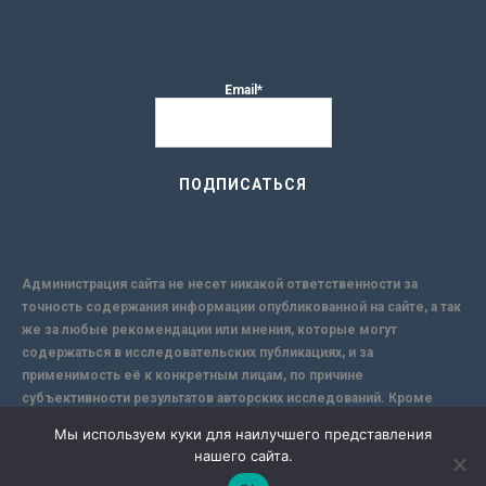
Email*
Администрация сайта не несет никакой ответственности за
точность содержания информации опубликованной на сайте, а так
же за любые рекомендации или мнения, которые могут
содержаться в исследовательских публикациях, и за
применимость её к конкретным лицам, по причине
субъективности результатов авторских исследований. Кроме
того, поскольку интернет не обеспечивает в полной мере
Мы используем куки для наилучшего представления
надежной защиты информации, Сайт не несет ответственности за
нашего сайта.
информацию, присылаемую через интернет.