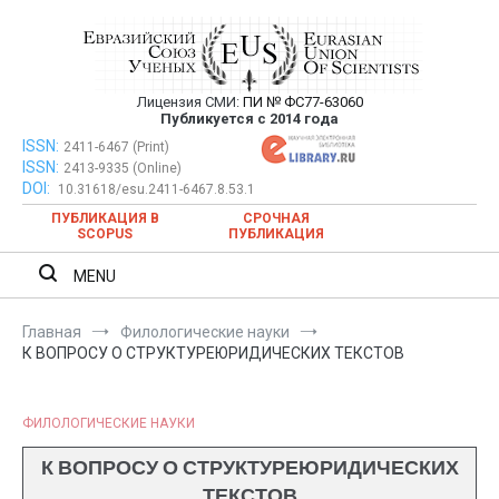
Перейти
к
содержимому
Лицензия СМИ:
ПИ № ФС77-63060
Евразийский Союз Ученых —
Публикуется с 2014 года
публикация научных статей в
ISSN:
Евразийский Союз Ученых — публикация научных статей в
2411-6467 (Print)
ISSN:
2413-9335 (Online)
ежемесячном научном журнале
ежемесячном научном журнале
DOI:
10.31618/esu.2411-6467.8.53.1
ПУБЛИКАЦИЯ В
СРОЧНАЯ
SCOPUS
ПУБЛИКАЦИЯ
MENU
Главная
Филологические науки
К ВОПРОСУ О СТРУКТУРЕЮРИДИЧЕСКИХ ТЕКСТОВ
ФИЛОЛОГИЧЕСКИЕ НАУКИ
К ВОПРОСУ О СТРУКТУРЕЮРИДИЧЕСКИХ
ТЕКСТОВ