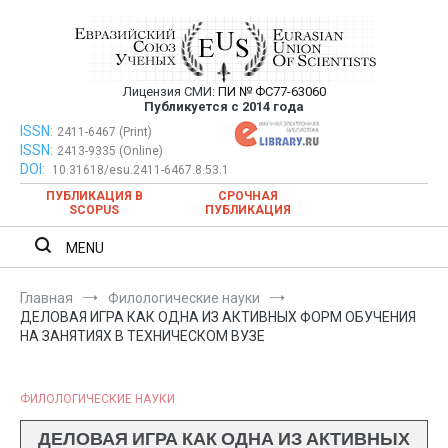
Перейти
к
содержимому
Лицензия СМИ:
ПИ № ФС77-63060
Евразийский Союз Ученых —
Публикуется с 2014 года
публикация научных статей в
ISSN:
Евразийский Союз Ученых — публикация научных статей в
2411-6467 (Print)
ISSN:
2413-9335 (Online)
ежемесячном научном журнале
ежемесячном научном журнале
DOI:
10.31618/esu.2411-6467.8.53.1
ПУБЛИКАЦИЯ В
СРОЧНАЯ
SCOPUS
ПУБЛИКАЦИЯ
MENU
Главная
Филологические науки
ДЕЛОВАЯ ИГРА КАК ОДНА ИЗ АКТИВНЫХ ФОРМ ОБУЧЕНИЯ
НА ЗАНЯТИЯХ В ТЕХНИЧЕСКОМ ВУЗЕ
ФИЛОЛОГИЧЕСКИЕ НАУКИ
ДЕЛОВАЯ ИГРА КАК ОДНА ИЗ АКТИВНЫХ