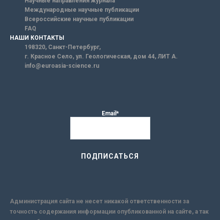
Научные направления журнала
Международные научные публикации
Всероссийские научные публикации
FAQ
НАШИ КОНТАКТЫ
198320, Санкт-Петербург,
г. Красное Село, ул. Геологическая, дом 44, ЛИТ А.
info@euroasia-science.ru
Email*
Администрация сайта не несет никакой ответственности за
точность содержания информации опубликованной на сайте, а так