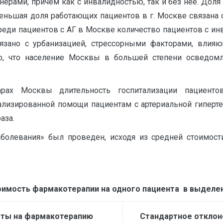
ерами, причем как с инвалидностью, так и без нее. Доля
 Меньшая доля работающих пациентов в г. Москве связана 
реди пациентов с АГ в Москве количество пациентов с ин
вязано с урбанизацией, стрессорными факторами, влия
о, что население Москвы в большей степени осведомл
арах Москвы длительность госпитализации пациентов
лизированной помощи пациентам с артериальной гиперте
аза.
болевания» был проведен, исходя из средней стоимости
оимость фармакотерапии на одного пациента в выделен
аты на фармакотерапию
Стандартное отклон