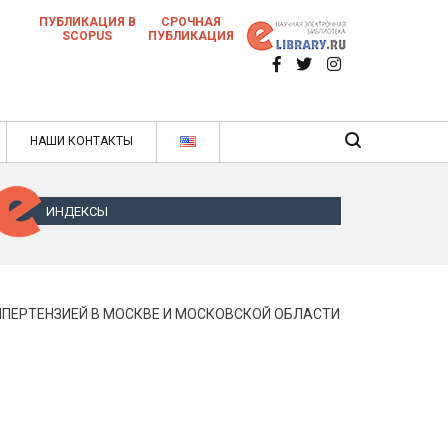
ПУБЛИКАЦИЯ В
СРОЧНАЯ
SCOPUS
ПУБЛИКАЦИЯ
 научных статей в ежемесячном научном
нале
ячном научном журнале
НАШИ КОНТАКТЫ
ИНДЕКСЫ
ПЕРТЕНЗИЕЙ В МОСКВЕ И МОСКОВСКОЙ ОБЛАСТИ