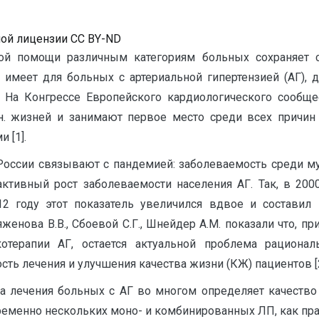
ной лицензии CC BY-ND
ой помощи различным категориям больных сохраняет с
 имеет для больных с артериальной гипертензией (АГ), д
 На Конгрессе Европейского кардиологического сообщес
н. жизней и занимают первое место среди всех причин 
 [1].
России связывают с пандемией: заболеваемость среди му
тивный рост заболеваемости населения АГ. Так, в 2000 
году этот показатель увеличился вдвое и составил 
Ряженова В.В., Сбоевой С.Г., Шнейдер A.M. показали что
отерапии АГ, остается актуальной проблема рационал
ь лечения и улучшения качества жизни (КЖ) пациентов [2
 лечения больных с АГ во многом определяет качество 
ременно нескольких моно- и комбинированных ЛП, как пра