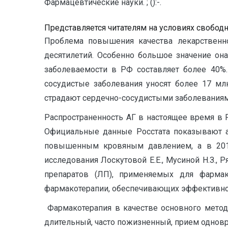
Фармацевтические науки. ; ():-.
Представляется читателям на условиях свобод
Проблема повышения качества лекарственн
десятилетий. Особенно большое значение она
заболеваемости в РФ составляет более 40%.
сосудистые заболевания уносят более 17 мл
страдают сердечно-сосудистыми заболеваниями
Распространенность АГ в настоящее время в 
Официальные данные Росстата показывают ак
повышенным кровяным давлением, а в 2012 
исследования Лоскутовой Е.Е., Мусиной Н.З., 
препаратов (ЛП), применяемых для фармак
фармакотерапии, обеспечивающих эффективност
Фармакотерапия в качестве основного метода
длительный, часто пожизненный, прием однов