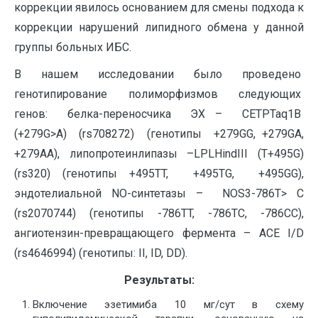
коррекции явилось основанием для смены подхода к
коррекции нарушений липидного обмена у данной
группы больных ИБС.
В нашем исследовании было проведено
генотипирование полиморфизмов следующих
генов: белка-переносчика ЭХ – CETPTaq1B
(+279G>A) (rs708272) (генотипы +279GG, +279GA,
+279AA), липопротеинлипазы –LPLHindIII (T+495G)
(rs320) (генотипы +495TT, +495TG, +495GG),
эндотелиальной NO-синтетазы – NOS3-786T> C
(rs2070744) (генотипы -786TT, -786TC, -786CC),
ангиотензин-превращающего фермента – ACE I/D
(rs4646994) (генотипы: II, ID, DD).
Результаты:
Включение эзетимиба 10 мг/сут в схему