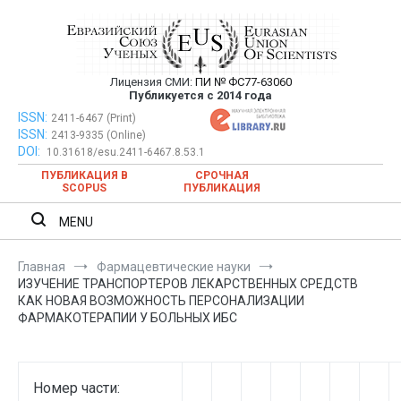
Перейти
к
содержимому
Лицензия СМИ:
ПИ № ФС77-63060
Евразийский Союз Ученых —
Публикуется с 2014 года
публикация научных статей в
ISSN:
Евразийский Союз Ученых — публикация научных статей в
2411-6467 (Print)
ISSN:
2413-9335 (Online)
ежемесячном научном журнале
ежемесячном научном журнале
DOI:
10.31618/esu.2411-6467.8.53.1
ПУБЛИКАЦИЯ В
СРОЧНАЯ
SCOPUS
ПУБЛИКАЦИЯ
MENU
Главная
Фармацевтические науки
ИЗУЧЕНИЕ ТРАНСПОРТЕРОВ ЛЕКАРСТВЕННЫХ СРЕДСТВ
КАК НОВАЯ ВОЗМОЖНОСТЬ ПЕРСОНАЛИЗАЦИИ
ФАРМАКОТЕРАПИИ У БОЛЬНЫХ ИБС
Номер части: