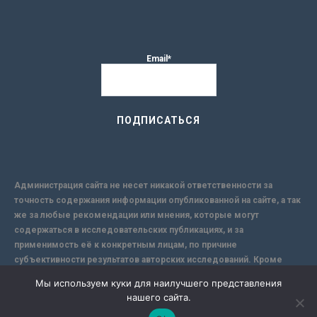
Email*
Администрация сайта не несет никакой ответственности за
точность содержания информации опубликованной на сайте, а так
же за любые рекомендации или мнения, которые могут
содержаться в исследовательских публикациях, и за
применимость её к конкретным лицам, по причине
субъективности результатов авторских исследований. Кроме
того, поскольку интернет не обеспечивает в полной мере
Мы используем куки для наилучшего представления
надежной защиты информации, Сайт не несет ответственности за
нашего сайта.
информацию, присылаемую через интернет.