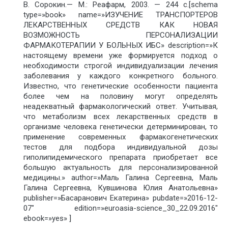
В. Сорокин.— М.: Реафарм, 2003. — 244 с.[schema
type=»book» name=»ИЗУЧЕНИЕ ТРАНСПОРТЕРОВ
ЛЕКАРСТВЕННЫХ СРЕДСТВ КАК НОВАЯ
ВОЗМОЖНОСТЬ ПЕРСОНАЛИЗАЦИИ
ФАРМАКОТЕРАПИИ У БОЛЬНЫХ ИБС» description=»К
настоящему времени уже формируется подход о
необходимости строгой индивидуализации лечения
заболевания у каждого конкретного больного.
Известно, что генетические особенности пациента
более чем на половину могут определять
неадекватный фармакологический ответ. Учитывая,
что метаболизм всех лекарственных средств в
организме человека генетически детерминирован, то
применение современных фармакогенетических
тестов для подбора индивидуальной дозы
гиполипидемического препарата приобретает все
большую актуальность для персонализированной
медицины.» author=»Маль Галина Сергеевна, Маль
Галина Сергеевна, Кувшинова Юлия Анатольевна»
publisher=»Басаранович Екатерина» pubdate=»2016-12-
07″ edition=»euroasia-science_30_22.09.2016″
ebook=»yes» ]