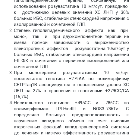
гиполипидемической терапии, основанную на
использовании розувастатина 10 мг/сут, приводило
к достижению целевых значений ХС ЛНП у 30%
больных ИБС, стабильной стенокардией напряжения с
изолированной и сочетанной ГЛП.
Степень гиполипидемического эффекта как при
моно-, так и при двухкомпонентной терапии не
имела прямой зависимости с выраженностью
плейотропных эффектов розувастатина 10мг/сут у
больных ИБС, стабильной стенокардией напряжения
I-II ФК в сочетании с первичной изолированной или
сочетанной ГЛП.
При монотерапии розувастатином 10 мг/сут
носительство генотипа +279AA по полиморфизму
CETPTaq1B ассоциируется с повышением уровня ХС
ЛВП на 27% в сравнении с генотипами +279GG/GA
(16,7%).
Носительство генотипов +495GG и -786CC по
полиморфизмам LPLHindIII и NOS3-786T> C
определяло большую предрасположенность к
нарушению липидного обмена за счет высоких
атерогенных фракций липид-транспортной системы
до лечения и низкую эффективность розувастатина