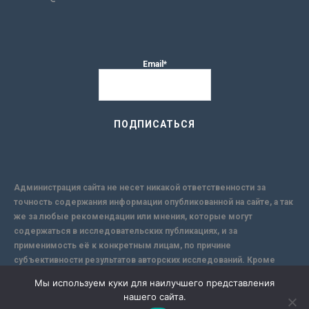
Email*
Администрация сайта не несет никакой ответственности за
точность содержания информации опубликованной на сайте, а так
же за любые рекомендации или мнения, которые могут
содержаться в исследовательских публикациях, и за
применимость её к конкретным лицам, по причине
субъективности результатов авторских исследований. Кроме
того, поскольку интернет не обеспечивает в полной мере
Мы используем куки для наилучшего представления
надежной защиты информации, Сайт не несет ответственности за
нашего сайта.
информацию, присылаемую через интернет.