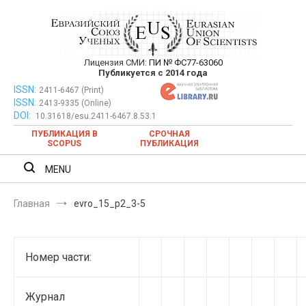
Перейти
к
содержимому
Лицензия СМИ:
ПИ № ФС77-63060
Евразийский Союз Ученых —
Публикуется с 2014 года
публикация научных статей в
ISSN:
Евразийский Союз Ученых — публикация научных статей в
2411-6467 (Print)
ISSN:
2413-9335 (Online)
ежемесячном научном журнале
ежемесячном научном журнале
DOI:
10.31618/esu.2411-6467.8.53.1
ПУБЛИКАЦИЯ В
СРОЧНАЯ
SCOPUS
ПУБЛИКАЦИЯ
MENU
Главная
evro_15_p2_3-5
Номер части:
Журнал