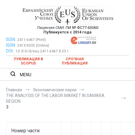
Перейти
к
содержимому
Лицензия СМИ:
ПИ № ФС77-63060
Евразийский Союз Ученых —
Публикуется с 2014 года
публикация научных статей в
ISSN:
Евразийский Союз Ученых — публикация научных статей в
2411-6467 (Print)
ISSN:
2413-9335 (Online)
ежемесячном научном журнале
ежемесячном научном журнале
DOI:
10.31618/esu.2411-6467.8.53.1
ПУБЛИКАЦИЯ В
СРОЧНАЯ
SCOPUS
ПУБЛИКАЦИЯ
MENU
Главная
Экономические науки
THE ANALYSIS OF THE LABOR MARKET IN SAMARA
REGION
3
Номер части: