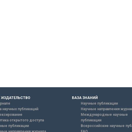
 ИЗДАТЕЛЬСТВО
БАЗА ЗНАНИЙ
рнале
Научные публикации
а научных публикаций
Научные направления журна
ексирование
Международные научные
тика открытого доступа
публикации
ные публикации
Всероссийские научные пуб
ные направления журнала
FAQ