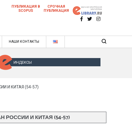
ПУБЛИКАЦИЯ В
СРОЧНАЯ
SCOPUS
ПУБЛИКАЦИЯ
 научных статей в ежемесячном научном
нале
ячном научном журнале
НАШИ КОНТАКТЫ
ИНДЕКСЫ
 И КИТАЯ (54-57)
ОССИИ И КИТАЯ (54-57)