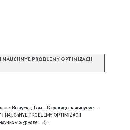
 I NAUCHNYE PROBLEMY OPTIMIZACII
нале,
Выпуск:
,
Том:
,
Страницы в выпуске:
-
NOVY I NAUChNYE PROBLEMY OPTIMIZACII
ном журнале. . ; ():-.