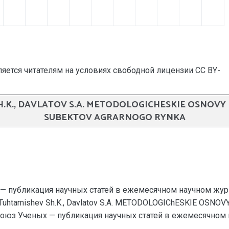
яется читателям на условиях свободной лицензии CC BY-
 SH.K., DAVLATOV S.A. METODOLOGICHESKIE OSNOVY
SUBEKTOV AGRARNOGO RYNKA
— публикация научных статей в ежемесячном научном жур
., Tuhtamishev Sh.K., Davlatov S.A. METODOLOGIChESKIE OS
 Ученых — публикация научных статей в ежемесячном науч