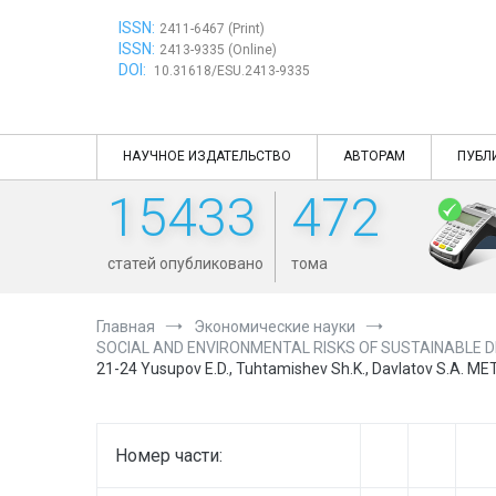
Перейти
ISSN:
к
2411-6467 (Print)
ISSN:
содержимому
2413-9335 (Online)
DOI:
10.31618/ESU.2413-9335
НАУЧНОЕ ИЗДАТЕЛЬСТВО
АВТОРАМ
ПУБЛ
15433
472
статей опубликовано
тома
Главная
Экономические науки
SOCIAL AND ENVIRONMENTAL RISKS OF SUSTAINABLE D
21-24 Yusupov E.D., Tuhtamishev Sh.K., Davlatov S
Номер части: