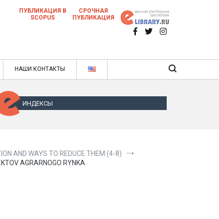
ПУБЛИКАЦИЯ В
СРОЧНАЯ
SCOPUS
ПУБЛИКАЦИЯ
 научных статей в ежемесячном научном
нале
ячном научном журнале
НАШИ КОНТАКТЫ
ИНДЕКСЫ
ION AND WAYS TO REDUCE THEM (4-8)
SUBEKTOV AGRARNOGO RYNKA