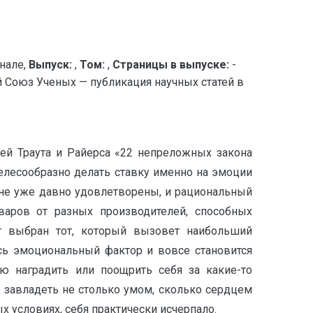
нале,
Выпуск:
,
Том:
,
Страницы в выпуске:
-
оюз Ученых — публикация научных статей в
ей Траута и Райерса «22 непреложных закона
целесообразно делать ставку именно на эмоции
ане уже давно удовлетворены, и рациональный
оваров от разных производителей, способных
ет выбран тот, который вызовет наибольший
сь эмоциональный фактор и вовсе становится
ю наградить или поощрить себя за какие-то
– завладеть не столько умом, сколько сердцем
 условиях, себя практически исчерпало.