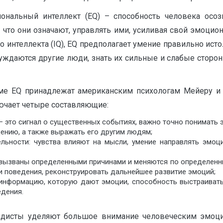
нальный интеллект (EQ) – способность человека осозна
что они означают, управлять ими, усиливая свой эмоцион
интеллекта (IQ), EQ предполагает умение правильно исто
 нуждаются другие люди, знать их сильные и слабые сторо
 EQ принадлежат американским психологам Мейеру и Са
ючает четыре составляющие:
 это сигнал о существенных событиях, важно точно понимать эт
ению, а также выражать его другим людям;
льности: чувства влияют на мысли, умение направлять эмоц
 вызваны определенными причинами и меняются по определенны
и поведения, реконструировать дальнейшее развитие эмоций;
информацию, которую дают эмоции, способность выстраивать 
дения.
ндисты уделяют большое внимание человеческим эмоци