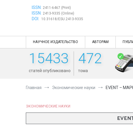
Перейти
ISSN:
к
2411-6467 (Print)
ISSN:
содержимому
2413-9335 (Online)
DOI:
10.31618/ESU.2413-9335
НАУЧНОЕ ИЗДАТЕЛЬСТВО
АВТОРАМ
ПУБЛ
15433
472
статей опубликовано
тома
Главная
Экономические науки
EVENT – МА
ЭКОНОМИЧЕСКИЕ НАУКИ
EVEN