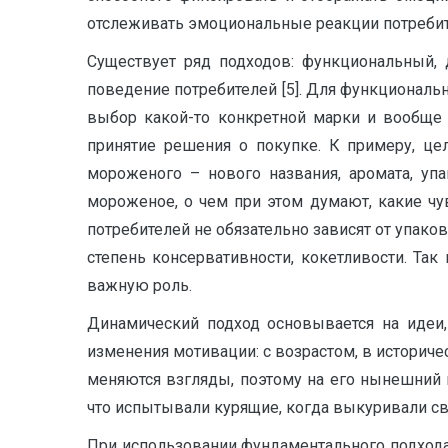
отслеживать эмоциональные реакции потребит
Существует ряд подходов: функциональный, 
поведение потребителей [5]. Для функциональ
выбор какой-то конкретной марки и вообще 
принятие решения о покупке. К примеру, це
мороженого – нового названия, аромата, уп
мороженое, о чем при этом думают, какие чу
потребителей не обязательно зависят от упак
степень консервативности, кокетливости. Та
важную роль.
Динамический подход основывается на идеи,
изменения мотивации: с возрастом, в историчес
меняются взгляды, поэтому на его нынешний 
что испытывали курящие, когда выкуривали св
При использовании фундаментального подхода 