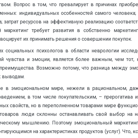
ом. Вопрос в том, что превалирует в причинах приобре
енных: индивидуальных особенностей самого человека; 
а; затрат ресурсов на эффективную реализацию соответс
 маркетинг требует развития в собственно маркетин
овоцирует их принимать решения о совершении покупок.
их социальных психологов в области неврологии иссл
ий чувства и эмоции, является более важным, чем тот
еимущества. Возможно потому, что разница между эмоц
к выводам.
ше в эмоциональном мире, нежели в рациональном, даж
ведением, в том числе покупательским, – прерогатива и
ных свойств, но в переполненном товарами мире функциона
товаров люди склонны останавливать свой выбор на н
огическому мышлению. Поэтому эмоциональный маркетин
ирующимся на характеристиках продуктов (услуг). Что, кс