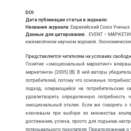
DOI:
Дата публикации статьи в журнале:
Название журнала:
Евразийский Союз Ученых 
Данные для цитирования:
. EVENT – МАРКЕТИ
ежемесячном научном журнале. Экономические на
Представляется читателям на условиях свобод
Понятие «эмоциональный маркетинг» впервые
маркетинга» (2005) [8]. В ней авторы убедит
потребителей, потому что основные потребно
подход, опирающийся на потребительские ха
удовлетворить определенную потребность ч
эмоциональный отклик. Если же говорить о 
ключевым при выборе из множества альтерн
достижения, успехи, просто для подъема наст
потенциального покупателя. Предположение о т