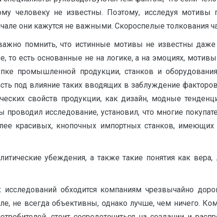
ому человеку не известны. Поэтому, исследуя мотивы 
ачале они кажутся не важными. Скороспелые толкования ч
важно помнить, что истинные мотивы не известны даже 
 то есть основанные не на логике, а на эмоциях, мотивы
купке промышленной продукции, станков и оборудования
сть под влияние таких вводящих в заблуждение факторов
ических свойств продукции, как дизайн, модные тенден
 проводил исследование, установил, что многие покупат
олее красивых, кнопочных импортных станков, имеющи
олитические убеждения, а также такие понятия как вер
 исследований обходится компаниям чрезвычайно доро
ле, не всегда объективны, однако лучше, чем ничего. 
требителей, стоит сосредоточиться на создании и расп