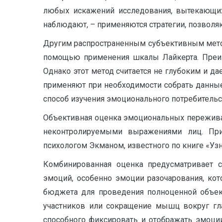
любых искажений исследования, вытекающих 
наблюдают, – применяются стратегии, позволя
Другим распространенным субъективным метод
помощью применения шкалы Лайкерта. Преим
Однако этот метод считается не глубоким и 
применяют при необходимости собрать данные
способ изучения эмоционального потребительс
Объективная оценка эмоциональных пережива
неконтролируемыми выражениями лиц. При
психологом Экманом, известного по книге «Уз
Комбинированная оценка предусматривает 
эмоций, особенно эмоции разочарования, ко
бюджета для проведения полноценной объект
участников или сокращение мышц вокруг гла
способного фиксировать и отображать эмоци