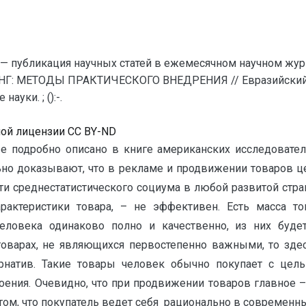
— публикация научных статей в ежемесячном научном жур
НГ: МЕТОДЫ ПРАКТИЧЕСКОГО ВНЕДРЕНИЯ // Евразийский С
уки. ; ():-.
ной лицензии CC BY-ND
 подробно описано в книге американских исследовател
ельно доказывают, что в рекламе и продвижении товаров 
сти среднестатистического социума в любой развитой стр
рактеристики товара, – не эффективен. Есть масса т
еловека одинаково полно и качественно, из них буд
товарах, не являющихся первостепенно важными, то зде
атив. Такие товары человек обычно покупает с цель
роения. Очевидно, что при продвижении товаров главное 
ом, что покупатель ведет себя рационально в современных