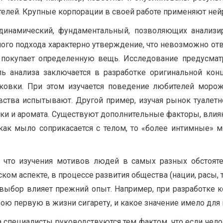
елей. Крупные корпорации в своей работе применяют ней
динамический, фундаментальный, позволяющих анализи
ного подхода характерно утверждение, что невозможно отв
покупает определенную вещь. Исследование предусматр
ль анализа заключается в разработке оригинальной ко
аковки. При этом изучается поведение любителей мороже
вства испытывают. Другой пример, изучая рынок туалетн
овки и аромата. Существуют дополнительные факторы, влия
к как мыло соприкасается с телом, то «более интимные» 
 что изучения мотивов людей в самых разных обстояте
ком аспекте, в процессе развития общества (нации, расы, 
выбор влияет прежний опыт. Например, при разработке ко
ою первую в жизни сигарету, и какое значение имело для
специалисты руководствуются тем фактом, что если чело