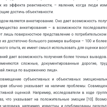
из эффекта реактивности, – явления, когда люди изм
ющие достичь объективности.
ом является анкетирование. Оно дает возможность полу
ущество анкетирования – в возможности последователь
дает лишь поверхностное представление о потребительско
 из достаточно большого размера выборки – 100 и боле
кого опыта, их имеет смысл использовать для оценки восп
ний дает возможность получения более точных выводов. 
меняются сложные, документированные дорогие, труд
най лжеца по выражению лица».
совмещение субъективных и объективных эмоциональ
торая обычно указывает на наличие проблемы. Совмещен
ивной оценкой. Например, исследователи в ходе груп
з, что указывает на положительные эмоции [10]. Возм
и человека, например, известны и опубликованы резул