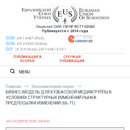
Перейти
к
содержимому
Лицензия СМИ:
ПИ № ФС77-63060
Евразийский Союз Ученых —
Публикуется с 2014 года
публикация научных статей в
ISSN:
Евразийский Союз Ученых — публикация научных статей в
2411-6467 (Print)
ISSN:
2413-9335 (Online)
ежемесячном научном журнале
ежемесячном научном журнале
DOI:
10.31618/esu.2411-6467.8.53.1
ПУБЛИКАЦИЯ В
СРОЧНАЯ
SCOPUS
ПУБЛИКАЦИЯ
MENU
Главная
Экономические науки
БИЗНЕС-МОДЕЛЬ ДЛЯ КУЗБАССКОЙ МЕДИАГРУППЫ В
УСЛОВИЯХ СТРУКТУРНЫХ ИЗМЕНЕНИЙ РЫНКА:
ПРЕДПОСЫЛКИ ИЗМЕНЕНИЙ (66-71)
ЭКОНОМИЧЕСКИЕ НАУКИ