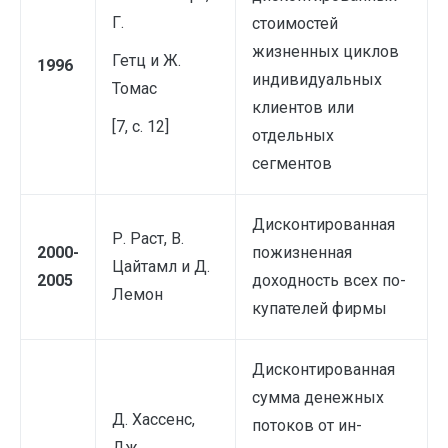
Г.
стоимостей
жизненных циклов
Гетц и Ж.
1996
индивидуальных
Томас
клиентов или
[7, с. 12]
отдельных
сегментов
Дисконтированная
Р. Раст, В.
2000-
пожизненная
Цай­тамл и Д.
2005
доходность всех по­
Лемон
купателей фирмы
Дисконтированная
сумма денежных
Д. Хассенс,
потоков от ин­
Дж.