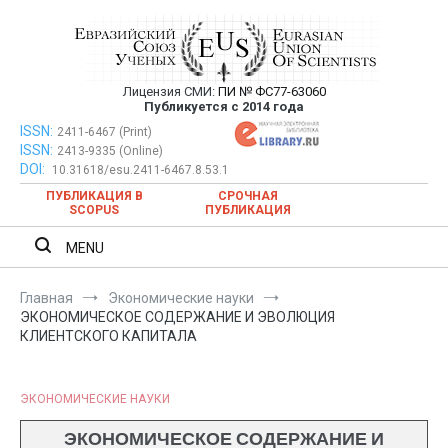
Перейти
к
содержимому
Лицензия СМИ:
ПИ № ФС77-63060
Евразийский Союз Ученых —
Публикуется с 2014 года
публикация научных статей в
ISSN:
Евразийский Союз Ученых — публикация научных статей в
2411-6467 (Print)
ISSN:
2413-9335 (Online)
ежемесячном научном журнале
ежемесячном научном журнале
DOI:
10.31618/esu.2411-6467.8.53.1
ПУБЛИКАЦИЯ В
СРОЧНАЯ
SCOPUS
ПУБЛИКАЦИЯ
MENU
Главная
Экономические науки
ЭКОНОМИЧЕСКОЕ СОДЕРЖАНИЕ И ЭВОЛЮЦИЯ
КЛИЕНТСКОГО КАПИТАЛА
ЭКОНОМИЧЕСКИЕ НАУКИ
ЭКОНОМИЧЕСКОЕ СОДЕРЖАНИЕ И