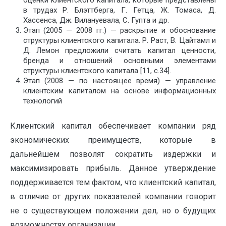
оценки клиентского капитала, которые представлены
в трудах Р. Блэттберга, Г. Гетца, Ж. Томаса, Д.
Хассенса, Дж. Вилануевала, С. Гупта и др.
Этап (2005 — 2008 гг.) — раскрытие и обоснование
структуры клиентского капитала. Р. Раст, В. Цайтамл и
Д. Лемон предложили считать капитал ценности,
бренда и отношений основ­ными элементами
структуры клиентского капитала [11, с.34].
Этап (2008 — по настоящее время) — управление
клиентским капиталом на основе информа­ционных
технологий
Клиентский капитал обеспечивает компании ряд
экономических преимуществ, которые в
дальнейшем позволят сократить издержки и
максимизировать прибыль. Данное утверждение
поддерживается тем фактом, что клиентский капитал,
в отличие от других показателей компании говорит
не о существующем положении дел, но о будущих
возможностях организации.