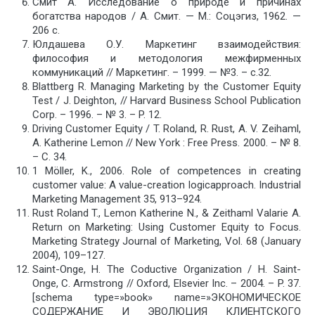
Смит А. Исследование о природе и причинах
богатства народов / А. Смит. — М.: Соцэгиз, 1962. —
206 с.
Юлдашева О.У. Маркетинг взаимодействия:
философия и методология межфирменных
коммуникаций // Маркетинг. – 1999. — №3. – с.32.
Blattberg R. Managing Marketing by the Customer Equity
Test / J. Deighton, // Harvard Business School Publication
Corp. – 1996. – № 3. – P. 12.
Driving Customer Equity / T. Roland, R. Rust, A. V. Zeihaml,
A. Katherine Lemon // New York : Free Press. 2000. – № 8.
– С. 34.
1 Möller, K., 2006. Role of competences in creating
customer value: A value-creation logicapproach. Industrial
Marketing Management 35, 913–924.
Rust Roland T., Lemon Katherine N., & Zeithaml Valarie A.
Return on Marketing: Using Customer Equity to Focus.
Marketing Strategy Journal of Marketing, Vol. 68 (January
2004), 109–127.
Saint-Onge, H. The Coductive Organization / H. Saint-
Onge, С. Armstrong // Oxford, Elsevier Inc. – 2004. – P. 37.
[schema type=»book» name=»ЭКОНОМИЧЕСКОЕ
СОДЕРЖАНИЕ И ЭВОЛЮЦИЯ КЛИЕНТСКОГО