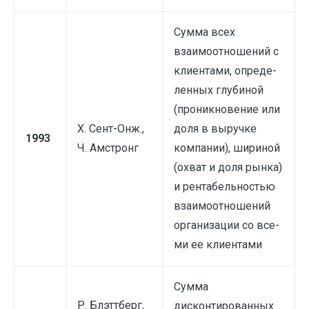
Сумма всех
взаимоотношений с
клиентами, опреде­
ленных глубиной
(проникновение или
X. Сент-Онж.,
доля в выруч­ке
1993
Ч. Амстронг
компании), шириной
(охват и доля рынка)
и рен­табельностью
взаимоотношений
организации со все­
ми ее клиентами
Сумма
Р. Блэттберг,
дисконтированных