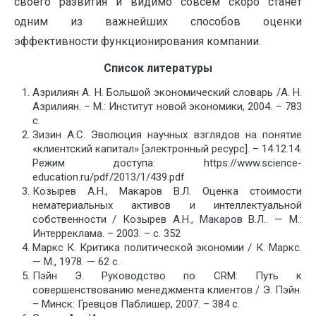
своего развития и видимо совсем скоро станет
одним из важнейших способов оценки
эффективности функционирования компании.
Список литературы
Азрилиян А. Н. Большой экономический словарь /А. Н.
Азрилиян. – М.: Институт новой экономики, 2004. – 783
с.
Зизин А.С. Эволюция научных взглядов на понятие
«клиентский капитал» [электронный ресурс]. – 14.12.14.
Режим доступа: https://www.science-
education.ru/pdf/2013/1/439.pdf
Козырев А.Н., Макаров В.Л. Оценка стоимости
нематериальных активов и интеллектуальной
собственности / Козырев А.Н., Макаров В.Л.. — М.:
Интерреклама. – 2003. – с. 352
Маркс К. Критика политической экономии / К. Маркс.
— М., 1978. — 62 с.
Пэйн Э. Руководство по CRM: Путь к
совершенствованию менеджмента клиентов / Э. Пэйн.
– Минск: Гревцов Паблишер, 2007. – 384 с.