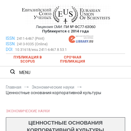
Перейти
к
содержимому
Лицензия СМИ:
ПИ № ФС77-63060
Евразийский Союз Ученых —
Публикуется с 2014 года
публикация научных статей в
ISSN:
Евразийский Союз Ученых — публикация научных статей в
2411-6467 (Print)
ISSN:
2413-9335 (Online)
ежемесячном научном журнале
ежемесячном научном журнале
DOI:
10.31618/esu.2411-6467.8.53.1
ПУБЛИКАЦИЯ В
СРОЧНАЯ
SCOPUS
ПУБЛИКАЦИЯ
MENU
Главная
Экономические науки
Ценностные основания корпоративной культуры
ЭКОНОМИЧЕСКИЕ НАУКИ
ЦЕННОСТНЫЕ ОСНОВАНИЯ
КОРПОРАТИВНОЙ КУЛЬТУРЫ