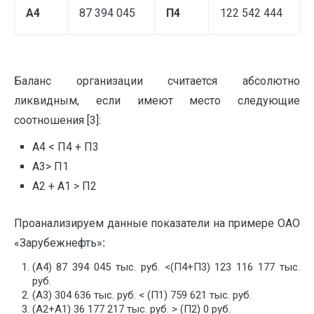
А4
87 394 045
П4
122 542 444
Баланс организации считается абсолютно
ликвидным, если имеют место следующие
соотношения [3]:
A4 < П4 + П3
A3> П1
A2 + А1 > П2
Проанализируем данные показатели на примере ОАО
«Зарубежнефть»
:
(A4) 87 394 045 тыс. руб. <(П4+П3) 123 116 177 тыс.
руб.
(А3) 304 636 тыс. руб. < (П1) 759 621 тыс. руб.
(A2+А1) 36 177 217 тыс. руб. > (П2) 0 руб.