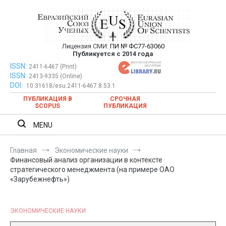
Перейти
к
содержимому
Лицензия СМИ:
ПИ № ФС77-63060
Евразийский Союз Ученых —
Публикуется с 2014 года
публикация научных статей в
ISSN:
Евразийский Союз Ученых — публикация научных статей в
2411-6467 (Print)
ISSN:
2413-9335 (Online)
ежемесячном научном журнале
ежемесячном научном журнале
DOI:
10.31618/esu.2411-6467.8.53.1
ПУБЛИКАЦИЯ В
СРОЧНАЯ
SCOPUS
ПУБЛИКАЦИЯ
MENU
Главная
Экономические науки
Финансовый анализ организации в контексте
стратегического менеджмента (на примере ОАО
«Зарубежнефть»)
ЭКОНОМИЧЕСКИЕ НАУКИ