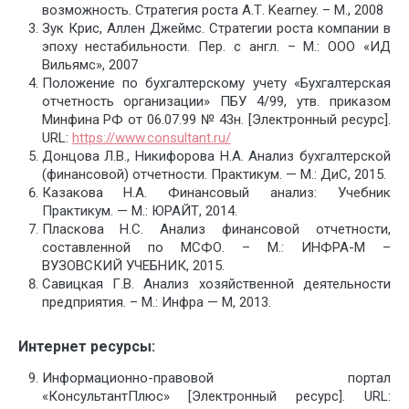
возможность. Стратегия роста А.Т. Kearney. – М., 2008
Зук Крис, Аллен Джеймс. Стратегии роста компании в
эпоху нестабильности. Пер. с англ. – М.: ООО «ИД
Вильямс», 2007
Положение по бухгалтерскому учету «Бухгалтерская
отчетность организации» ПБУ 4/99, утв. приказом
Минфина РФ от 06.07.99 № 43н. [Электронный ресурс].
URL:
https://www.consultant.ru/
Донцова Л.В., Никифорова Н.А. Анализ бухгалтерской
(финансовой) отчетности. Практикум. — М.: ДиС, 2015.
Казакова Н.А. Финансовый анализ: Учебник
Практикум. — М.: ЮРАЙТ, 2014.
Пласкова Н.С. Анализ финансовой отчетности,
составленной по МСФО. – М.: ИНФРА-М –
ВУЗОВСКИЙ УЧЕБНИК, 2015.
Савицкая Г.В. Анализ хозяйственной деятельности
предприятия. – М.: Инфра — М, 2013.
Интернет ресурсы:
Информационно-правовой портал
«КонсультантПлюс» [Электронный ресурс]. URL: