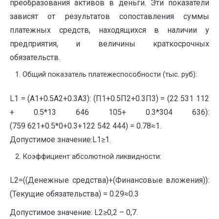
преобразования активов в деньги. Эти показатели
зависят от результатов сопоставления суммы
платежных средств, находящихся в наличии у
предприятия, и величины краткосрочных
обязательств.
Общий показатель платежеспособности (тыс. руб):
L
1 = (A1+0.5A2+0.3A3): (П1+0.5П2+0.3П3) = (22 531 112
+ 0.5*13 646 105+ 0.3*304 636):
(759 621+0.5*0+0.3+122 542 444) = 0.78≈1.
Допустимое значение:L1≥1.
Коэффициент абсолютной ликвидности:
L2=((Денежные средства)+(Финансовые вложения)):
(Текущие обязательства) = 0.29≈0.3
Допустимое значение: L2≥0,2 – 0,7.