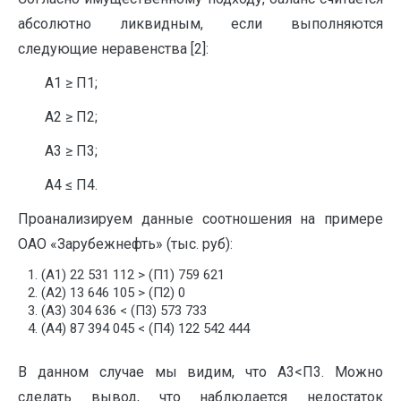
абсолютно ликвидным, если выполняются
следующие неравенства [2]:
А1 ≥ П1;
А2 ≥ П2;
А3 ≥ П3;
А4 ≤ П4.
Проанализируем данные соотношения на примере
ОАО «Зарубежнефть» (тыс. руб):
(А1) 22 531 112 > (П1) 759 621
(А2) 13 646 105 > (П2) 0
(А3) 304 636 < (П3) 573 733
(А4) 87 394 045 < (П4) 122 542 444
В данном случае мы видим, что А3<П3. Можно
сделать вывод, что наблюдается недостаток