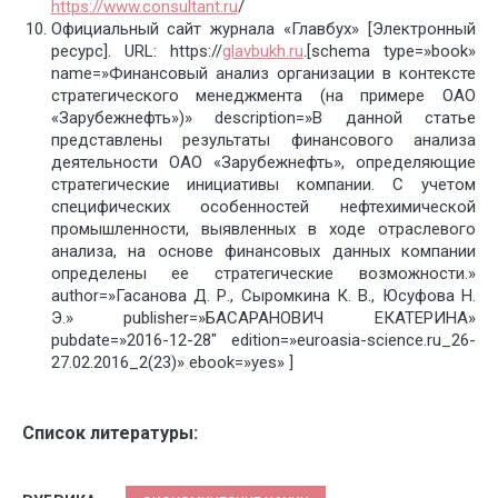
https://www.consultant.ru
/
Официальный сайт журнала «Главбух» [Электронный
ресурс]. URL: https://
glavbukh.ru
.[schema type=»book»
name=»Финансовый анализ организации в контексте
стратегического менеджмента (на примере ОАО
«Зарубежнефть»)» description=»В данной статье
представлены результаты финансового анализа
деятельности ОАО «Зарубежнефть», определяющие
стратегические инициативы компании. С учетом
специфических особенностей нефтехимической
промышленности, выявленных в ходе отраслевого
анализа, на основе финансовых данных компании
определены ее стратегические возможности.»
author=»Гасанова Д. Р., Сыромкина К. В., Юсуфова Н.
Э.» publisher=»БАСАРАНОВИЧ ЕКАТЕРИНА»
pubdate=»2016-12-28″ edition=»euroasia-science.ru_26-
27.02.2016_2(23)» ebook=»yes» ]
Список литературы: