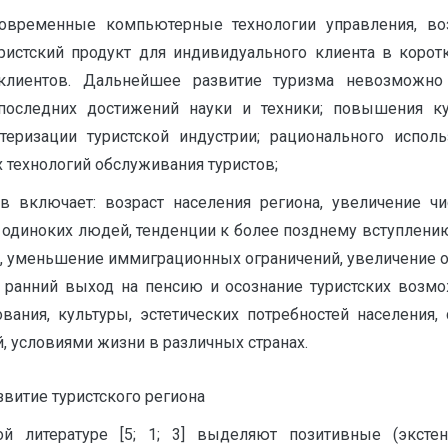
современные компьютерные технологии управления, во
истский продукт для индивидуального клиента в корот
клиентов. Дальнейшее развитие туризма невозможно 
последних достижений науки и техники; повышения ку
теризации туристской индустрии; рационального испо
технологий обслуживания туристов;
ов включает: возраст населения региона, увеличение 
 одиноких людей, тенденции к более позднему вступлению
на, уменьшение иммиграционных ограничений, увеличение
е ранний выход на пенсию и осознание туристских возм
ания, культуры, эстетических потребностей населения,
й, условиями жизни в различных странах.
витие туристского региона
й литературе [5; 1; 3] выделяют позитивные (эксте