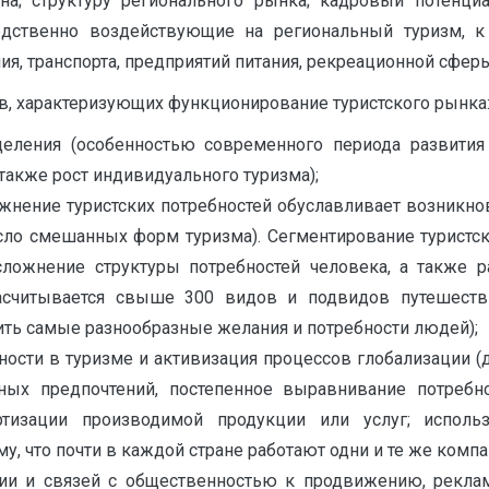
на; структуру регионального рынка; кадровый потенци
едственно воздействующие на региональный туризм, к 
я, транспорта, предприятий питания, рекреационной сферы,
в, характеризующих функционирование туристского рынка
деления (особенностью современного периода развития
 также рост индивидуального туризма);
ожнение туристских потребностей обуславливает возникн
исло смешанных форм туризма). Сегментирование туристс
сложнение структуры потребностей человека, а также 
асчитывается свыше 300 видов и подвидов путешеств
ть самые разнообразные желания и потребности людей);
сти в туризме и активизация процессов глобализации (д
ных предпочтений, постепенное выравнивание потребно
ртизации производимой продукции или услуг; исполь
, что почти в каждой стране работают одни и те же компа
ии и связей с общественностью к продвижению, реклам