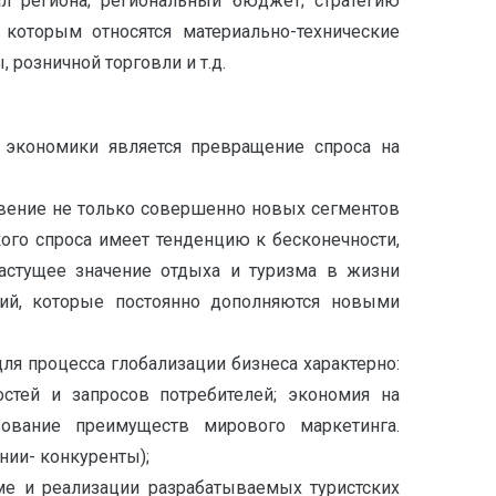
ал региона; региональный бюджет; стратегию
которым относятся материально-технические
 розничной торговли и т.д.
:
 экономики является превращение спроса на
овение не только совершенно новых сегментов
кого спроса имеет тенденцию к бесконечности,
растущее значение отдыха и туризма в жизни
ий, которые постоянно дополняются новыми
ля процесса глобализации бизнеса характерно:
стей и запросов потребителей; экономия на
зование преимуществ мирового маркетинга.
нии- конкуренты);
е и реализации разрабатываемых туристских