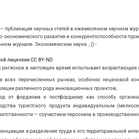
— публикация научных статей в ежемесячном научном жур
о-экономического развития и конкурентоспособности тури
ом журнале. Экономические науки. ; ():-.
ной лицензии CC BY-ND
 регионов в настоящее время испытывает возрастающее в
а всех перечисленных рынках, особенно неценовой ко
изации различного рода инновационных проектов;
од от фордизма к постфордизму как способу организац
одства туристского продукта индивидуальным (мелкос
ветственности — соучастием персонала в производственном
енциации и разделения труда к его территориальной инт