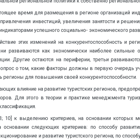
альной региональной политики к собственно регионально
стоящее время для размещения в регионе организаций ин
ривлечения инвестиций, увеличения занятости и решени
 индикаторами успешного социально- экономического разв
йствие этих изменений на конкурентоспособность и регио
одни развиваются как экономически наиболее сильные 
ции. Другие остаются на периферии, третьи развиваютс
 вопрос о том, какие факторы должны в первую очередь у
ь регионы для повышения своей конкурентоспособности.
ающих влияние на развитие туристских регионов, предоп
ров. Для этого в теории и практике менеджмента туриз
 классификация.
1; 3; 10] к выделению критериев, на основании которых 
а основании следующих критериев: по способу развит
нкционирование и развитие туристского региона; по способ