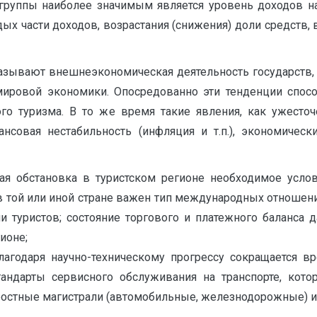
руппы наиболее значимым является уровень доходов нас
дых части доходов, возрастания (снижения) доли средст
казывают внешнеэкономическая деятельность государств,
мировой экономики. Опосредованно эти тенденции способ
о туризма. В то же время такие явления, как ужесто
нсовая нестабильность (инфляция и т.п.), экономическ
кая обстановка в туристском регионе необходимое усло
 в той или иной стране важен тип международных отношен
ми туристов; состояние торгового и платежного баланса 
ионе;
благодаря научно-техническому прогрессу сокращается в
тандарты сервисного обслуживания на транспорте, кот
остные магистрали (автомобильные, железнодорожные) и 