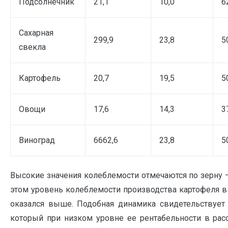
Подсолнечник
21,1
10,0
6
Сахарная
299,9
23,8
5
свекла
Картофель
20,7
19,5
5
Овощи
17,6
14,3
3
Виноград
6662,6
23,8
5
Высокие значения колеблемости отмечаются по зерну — 
этом уровень колеблемости производства картофеля 
оказался выше. Подобная динамика свидетельствует
который при низком уровне ее рентабельности в ра