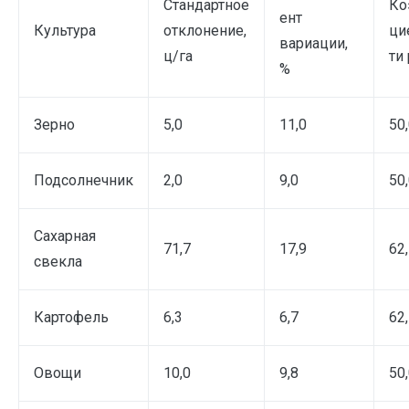
Стандартное
Ко
ент
Культура
отклонение,
ци
вариации,
ц/га
ти 
%
Зерно
5,0
11,0
50
Подсолнечник
2,0
9,0
50
Сахарная
71,7
17,9
62
свекла
Картофель
6,3
6,7
62
Овощи
10,0
9,8
50