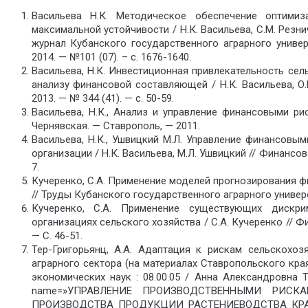
Васильева Н.К. Методическое обеспечение оптими
максимальной устойчивости / Н.К. Васильева, С.М. Рез
журнал Кубанского государственного аграрного униве
2014. — №101 (07). – с. 1676-1640.
Васильева, Н.К. Инвестиционная привлекательность се
анализу финансовой составляющей / Н.К. Васильева, О.
2013. — № 344 (41). — с. 50-59.
Васильева, Н.К., Анализ и управление финансовыми рис
Чернявская. — Ставрополь, — 2011.
Васильева, Н.К., Ушвицкий М.Л. Управление финансовы
организации / Н.К. Васильева, М.Л. Ушвицкий // Финансо
7.
Кучеренко, С.А. Применение моделей прогнозирования ф
// Труды Кубанского государственного аграрного универси
Кучеренко, С.А. Применение существующих дискри
организациях сельского хозяйства / С.А. Кучеренко // 
— С. 46-51.
Тер-Григорьянц, А.А. Адаптация к рискам сельскохо
аграрного сектора (на материалах Ставропольского кра
экономических наук : 08.00.05 / Анна Александровна Т
name=»УПРАВЛЕНИЕ ПРОИЗВОДСТВЕННЫМИ РИС
ПРОИЗВОДСТВА ПРОДУКЦИИ РАСТЕНИЕВОДСТВА КРАСНО