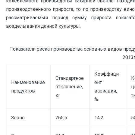
колеблемость производства сахарной свеклы находи
производственного прироста, то по производству ви
рассматриваемый период сумму прироста показат
возделывания данной культуры.
Показатели риска производства основных видов проду
2013г
Коэффици-
Стандартное
К
Наименование
ент
отклонение,
ц
продуктов
вариации,
кг
т
%
Зерно
265,5
14,2
5