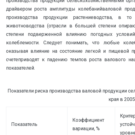
производства продукции сельскохозяйственными орг
драйвером роста амплитуды колебанийваловой прод
производства продукции растениеводства, в т
животноводства (отрасли в большей степени опира
степени подверженной влиянию погодных условий
колеблемости. Следует понимать, что любые коле
оказывая влияние на состояние легкой и пищевой п
счетеприводят к падению темпов роста валового на
показателей.
Показатели риска производства валовой продукции сел
края в 2005
Крите
Коэффициент
Показатель
устой
вариации, %
уровне