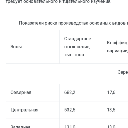
требует основательного и тщательного изучения.
Показатели риска производства основных видов п
Стандартное
Коэффиц
Зоны
отклонение,
вариации
тыс. тонн
Зер
Северная
682,2
17,6
Центральная
532,5
13,5
Западная
131,0
13,0