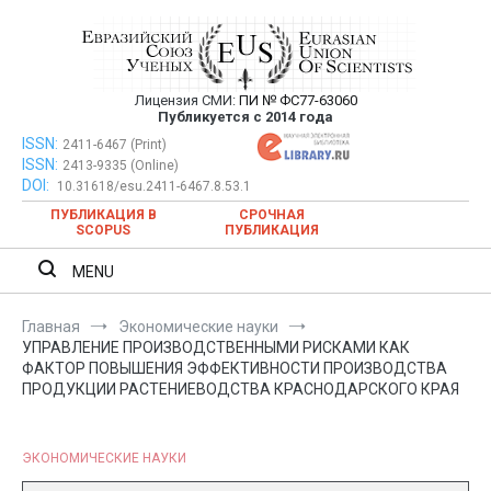
Перейти
к
содержимому
Лицензия СМИ:
ПИ № ФС77-63060
Евразийский Союз Ученых —
Публикуется с 2014 года
публикация научных статей в
ISSN:
Евразийский Союз Ученых — публикация научных статей в
2411-6467 (Print)
ISSN:
2413-9335 (Online)
ежемесячном научном журнале
ежемесячном научном журнале
DOI:
10.31618/esu.2411-6467.8.53.1
ПУБЛИКАЦИЯ В
СРОЧНАЯ
SCOPUS
ПУБЛИКАЦИЯ
MENU
Главная
Экономические науки
УПРАВЛЕНИЕ ПРОИЗВОДСТВЕННЫМИ РИСКАМИ КАК
ФАКТОР ПОВЫШЕНИЯ ЭФФЕКТИВНОСТИ ПРОИЗВОДСТВА
ПРОДУКЦИИ РАСТЕНИЕВОДСТВА КРАСНОДАРСКОГО КРАЯ
ЭКОНОМИЧЕСКИЕ НАУКИ