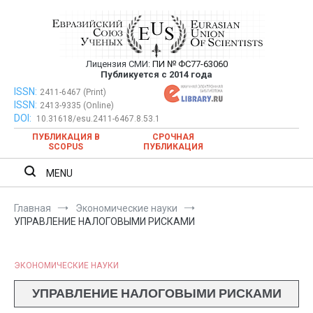
Перейти
к
содержимому
Лицензия СМИ:
ПИ № ФС77-63060
Евразийский Союз Ученых —
Публикуется с 2014 года
публикация научных статей в
ISSN:
Евразийский Союз Ученых — публикация научных статей в
2411-6467 (Print)
ISSN:
2413-9335 (Online)
ежемесячном научном журнале
ежемесячном научном журнале
DOI:
10.31618/esu.2411-6467.8.53.1
ПУБЛИКАЦИЯ В
СРОЧНАЯ
SCOPUS
ПУБЛИКАЦИЯ
MENU
Главная
Экономические науки
УПРАВЛЕНИЕ НАЛОГОВЫМИ РИСКАМИ
ЭКОНОМИЧЕСКИЕ НАУКИ
УПРАВЛЕНИЕ НАЛОГОВЫМИ РИСКАМИ