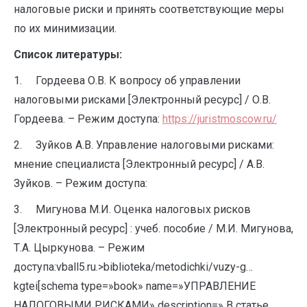
налоговые риски и принять соответствующие меры
по их минимизации.
Список литературы:
1. Гордеева О.В. К вопросу об управлении
налоговыми рисками [Электронный ресурс] / О.В.
Гордеева. – Режим доступа:
https://juristmoscow.ru/
2. Зуйков А.В. Управление налоговыми рисками:
мнение специалиста [Электронный ресурс] / А.В.
Зуйков. – Режим доступа:
3. Мигунова М.И. Оценка налоговых рисков
[Электронный ресурс] : учеб. пособие / М.И. Мигунова,
Т.А. Цыркунова. – Режим
доступа:vball5.ru.>biblioteka/metodichki/vuzy-g…
kgtei[schema type=»book» name=»УПРАВЛЕНИЕ
НАЛОГОВЫМИ РИСКАМИ» description=» В статье