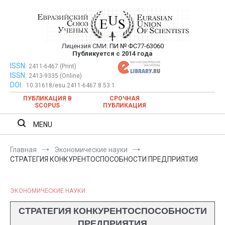
Перейти
к
содержимому
Лицензия СМИ:
ПИ № ФС77-63060
Евразийский Союз Ученых —
Публикуется с 2014 года
публикация научных статей в
ISSN:
Евразийский Союз Ученых — публикация научных статей в
2411-6467 (Print)
ISSN:
2413-9335 (Online)
ежемесячном научном журнале
ежемесячном научном журнале
DOI:
10.31618/esu.2411-6467.8.53.1
ПУБЛИКАЦИЯ В
СРОЧНАЯ
SCOPUS
ПУБЛИКАЦИЯ
MENU
Главная
Экономические науки
СТРАТЕГИЯ КОНКУРЕНТОСПОСОБНОСТИ ПРЕДПРИЯТИЯ
ЭКОНОМИЧЕСКИЕ НАУКИ
СТРАТЕГИЯ КОНКУРЕНТОСПОСОБНОСТИ
ПРЕДПРИЯТИЯ