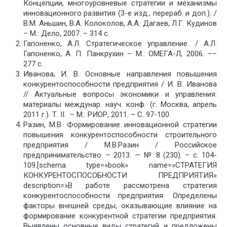
Концепции, многоуровневые стратегии и механизмы
инновационного развития (3-е изд., перераб. и доп.). /
В.М. Аньшин, В.А. Колоколов, А.А. Дагаев, Л.Г. Кудинов
– М.: Дело, 2007. – 314 с.
Гапоненко, А.Л. Стратегическое управление. / А.Л.
Гапоненко, А. П. Панкрухин – М.: ОМЕГА-Л, 2006. ––
277 с.
Иванова, И. В. Основные направления повышения
конкурентоспособности предприятия / И. В. Иванова
// Актуальные вопросы экономики и управления:
материалы междунар. науч. конф. (г. Москва, апрель
2011 г.). Т. II. – М.: РИОР, 2011. – С. 97-100.
Разин, М.В. Формирование инновационной стратегии
повышения конкурентоспособности строительного
предприятия / М.В.Разин / Российское
предпринимательство. – 2013. — № 8 (230). – c. 104-
109.[schema type=»book» name=»СТРАТЕГИЯ
КОНКУРЕНТОСПОСОБНОСТИ ПРЕДПРИЯТИЯ»
description=»В работе рассмотрена стратегия
конкурентоспособности предприятия. Определены
факторы внешней среды, оказывающие влияние на
формирование конкурентной стратегии предприятия.
Выявлены основные виды стратегий и предложены