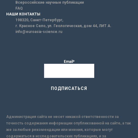
Всероссийские научные публикации
FAQ
НАШИ КОНТАКТЫ
198320, Санкт-Петербург,
г. Красное Село, ул. Геологическая, дом 44, ЛИТ А.
info@euroasia-science.ru
Email*
Администрация сайта не несет никакой ответственности за
точность содержания информации опубликованной на сайте, а так
же за любые рекомендации или мнения, которые могут
содержаться в исследовательских публикациях, и за