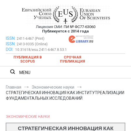
Перейти
к
содержимому
Лицензия СМИ:
ПИ № ФС77-63060
Евразийский Союз Ученых —
Публикуется с 2014 года
публикация научных статей в
ISSN:
Евразийский Союз Ученых — публикация научных статей в
2411-6467 (Print)
ISSN:
2413-9335 (Online)
ежемесячном научном журнале
ежемесячном научном журнале
DOI:
10.31618/esu.2411-6467.8.53.1
ПУБЛИКАЦИЯ В
СРОЧНАЯ
SCOPUS
ПУБЛИКАЦИЯ
MENU
Главная
Экономические науки
СТРАТЕГИЧЕСКАЯ ИННОВАЦИЯ КАК ИНСТИТУТРЕАЛИЗАЦИИ
ФУНДАМЕНТАЛЬНЫХ ИССЛЕДОВАНИЙ
ЭКОНОМИЧЕСКИЕ НАУКИ
СТРАТЕГИЧЕСКАЯ ИННОВАЦИЯ КАК