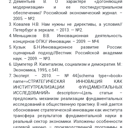
Дементьев В. О характере «догоняющей
модернизации» и ее постиндустриальном
обеспечении// Российский экономический журнал. –
2005. – №2.
Ковалев Н.В. Нам нужны не директивы, а условия//
Петербург в зеркале. – 2013. — №2.
Меньщиков В.В. Инновационная деятельность
концернов ОПК// Инновации. – 2009. — №4.
Кузык Б.Н.Инновационное развитие России:
сценарный подход//Вестник Российской академии
наук. – 2009. — №3.
Шумпетер Й. Капитализм, социализм и демократия. М.:
Экономика, 1995, с.541.
Эксперт. – 2010. — №44.[schema type=»book»
name=»СТРАТЕГИЧЕСКАЯ ИННОВАЦИЯ КАК
ИНСТИТУТРЕАЛИЗАЦИИ ФУНДАМЕНТАЛЬНЫХ
ИССЛЕДОВАНИЙ» description=»Цель статьи –
предложить механизм реализации фундаментальных
исследований в общественную практику. В ней дается
обоснование стратегической инновации как института
трансфера результатов фундаментальной науки в
реальный сектор экономики. Изложены особенности
целевой научно – производственной программы в