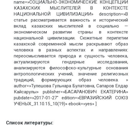
name=»СОЦИАЛЬНО-ЭКОНОМИЧЕСКИЕ КОНЦЕПЦИИ
КАЗАХСКИХ МЫСЛИТЕЛЕЙ В КОНТЕКСТЕ
НАЦИОНАЛЬНОЙ ЦИВИЛИЗАЦИИ» description=»В
статье рассматривается важность и исторический
вклад казахских мыслителей в социально —
экономическом развитии страны в контексте
национальной цивилизации. Сюжетные перипетии
казахской современной мысли раскрывают образ
человека в разных аспектах и направлениях:
переосмысливается природа и сущность человека,
актуализируются гендерные исследования,
анализируются философско-культурные основания
антропологических учений, значение религиозных
традиций, формирующих образ человека. »
author=»Тулешова Гульнара Булатовна, Сапаров Елдар
Кайсарулы» publisher=»БАСАРАНОВИЧ ЕКАТЕРИНА»
pubdate=»2017-01-27″ edition=»ЕВРАЗИЙСКИЙ СОЮЗ
УЧЕНЫХ_31.10.15_10(19)» ebook=»yes» ]
Список литературы: