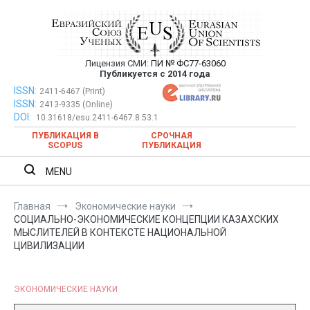
Перейти
к
содержимому
Лицензия СМИ:
ПИ № ФС77-63060
Евразийский Союз Ученых —
Публикуется с 2014 года
публикация научных статей в
ISSN:
Евразийский Союз Ученых — публикация научных статей в
2411-6467 (Print)
ISSN:
2413-9335 (Online)
ежемесячном научном журнале
ежемесячном научном журнале
DOI:
10.31618/esu.2411-6467.8.53.1
ПУБЛИКАЦИЯ В
СРОЧНАЯ
SCOPUS
ПУБЛИКАЦИЯ
MENU
Главная
Экономические науки
СОЦИАЛЬНО-ЭКОНОМИЧЕСКИЕ КОНЦЕПЦИИ КАЗАХСКИХ
МЫСЛИТЕЛЕЙ В КОНТЕКСТЕ НАЦИОНАЛЬНОЙ
ЦИВИЛИЗАЦИИ
ЭКОНОМИЧЕСКИЕ НАУКИ