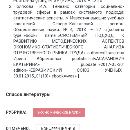
Ростов-на-Дону, РГЭУ (РИНХ), 2013. – 124 с.
Полякова И.А. Генезис категорий социально-
трудовой сферы в рамках системного подхода:
статистические аспекты. // Известия высших учебных
заведений. Северо-Кавказский регион.
Общественные науки, №4, 2013. – 27 с.[schema
type=»book» name=»СИСТЕМНЫЙ ПОДХОД К
РАЗВИТИЮ МЕТОДИЧЕСКИХ АСПЕКТОВ
ЭКОНОМИКО-СТАТИСТИЧЕСКОГО АНАЛИЗА
ОТЕЧЕСТВЕННОГО РЫНКА ТРУДА» author=»Полякова
Ирина Абрамовна» publisher=»БАСАРАНОВИЧ
ЕКАТЕРИНА» pubdate=»2017-05-30″
edition=»ЕВРАЗИЙСКИЙ СОЮЗ УЧЕНЫХ_
30.01.2015_01(10)» ebook=»yes» ]
Список литературы:
РУБРИКА:
ЭКОНОМИЧЕСКИЕ НАУКИ
ОТМЕЧЕНО:
КОНФЕРЕНЦИЯ №10