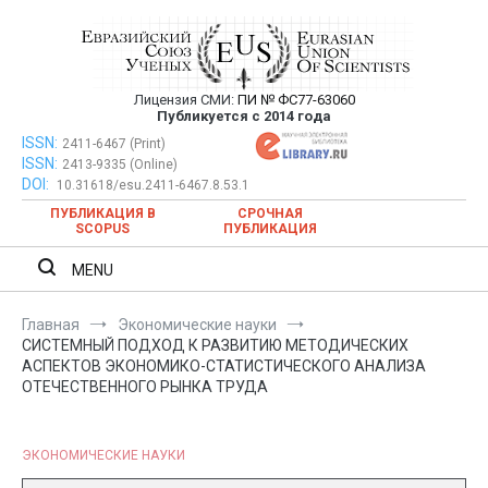
Перейти
к
содержимому
Лицензия СМИ:
ПИ № ФС77-63060
Евразийский Союз Ученых —
Публикуется с 2014 года
публикация научных статей в
ISSN:
Евразийский Союз Ученых — публикация научных статей в
2411-6467 (Print)
ISSN:
2413-9335 (Online)
ежемесячном научном журнале
ежемесячном научном журнале
DOI:
10.31618/esu.2411-6467.8.53.1
ПУБЛИКАЦИЯ В
СРОЧНАЯ
SCOPUS
ПУБЛИКАЦИЯ
MENU
Главная
Экономические науки
СИСТЕМНЫЙ ПОДХОД К РАЗВИТИЮ МЕТОДИЧЕСКИХ
АСПЕКТОВ ЭКОНОМИКО-СТАТИСТИЧЕСКОГО АНАЛИЗА
ОТЕЧЕСТВЕННОГО РЫНКА ТРУДА
ЭКОНОМИЧЕСКИЕ НАУКИ