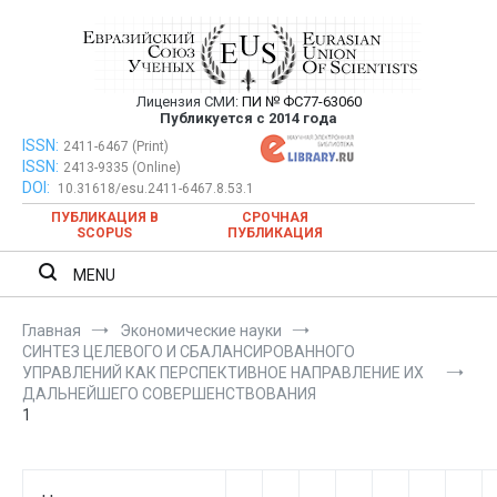
Перейти
к
содержимому
Лицензия СМИ:
ПИ № ФС77-63060
Евразийский Союз Ученых —
Публикуется с 2014 года
публикация научных статей в
ISSN:
Евразийский Союз Ученых — публикация научных статей в
2411-6467 (Print)
ISSN:
2413-9335 (Online)
ежемесячном научном журнале
ежемесячном научном журнале
DOI:
10.31618/esu.2411-6467.8.53.1
ПУБЛИКАЦИЯ В
СРОЧНАЯ
SCOPUS
ПУБЛИКАЦИЯ
MENU
Главная
Экономические науки
СИНТЕЗ ЦЕЛЕВОГО И СБАЛАНСИРОВАННОГО
УПРАВЛЕНИЙ КАК ПЕРСПЕКТИВНОЕ НАПРАВЛЕНИЕ ИХ
ДАЛЬНЕЙШЕГО СОВЕРШЕНСТВОВАНИЯ
1