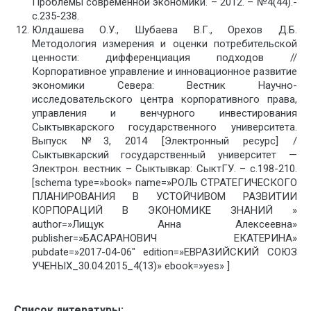
Проблемы современной экономики. – 2012. – №4(44).-
с.235-238.
Юлдашева О.У., Шубаева В.Г., Орехов Д.Б.
Методология измерения и оценки потребительской
ценности: дифференциация подходов //
Корпоративное управление и инновационное развитие
экономики Севера: Вестник Научно-
исследовательского центра корпоративного права,
управления и венчурного инвестирования
Сыктывкарского государственного университета.
Выпуск №3, 2014 [Электронный ресурс] /
Сыктывкарский государственный университет —
Электрон. вестник – Сыктывкар: СыктГУ. – с.198-210.
[schema type=»book» name=»РОЛЬ СТРАТЕГИЧЕСКОГО
ПЛАНИРОВАНИЯ В УСТОЙЧИВОМ РАЗВИТИИ
КОРПОРАЦИЙ В ЭКОНОМИКЕ ЗНАНИЙ »
author=»Лищук Анна Алексеевна»
publisher=»БАСАРАНОВИЧ ЕКАТЕРИНА»
pubdate=»2017-04-06″ edition=»ЕВРАЗИЙСКИЙ СОЮЗ
УЧЕНЫХ_30.04.2015_4(13)» ebook=»yes» ]
Список литературы: