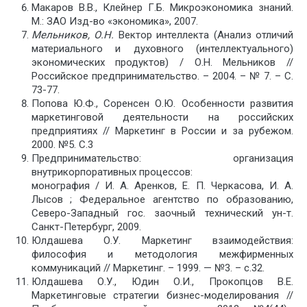
Макаров В.В., Клейнер Г.Б. Микроэкономика знаний.
М.: ЗАО Изд-во «экономика», 2007.
Мельников, О.Н.
Вектор интеллекта (Анализ отличий
материального и духовного (интеллектуального)
экономических продуктов) / О.Н. Мельников //
Российское предпринимательство. – 2004. – № 7. – С.
73-77.
Попова Ю.Ф., Соренсен О.Ю. Особенности развития
маркетинговой деятельности на российских
предприятиях // Маркетинг в России и за рубежом.
2000. №5. С.3
Предпринимательство: организация
внутрикорпоративных процессов:
монография / И. А. Аренков, Е. П. Черкасова, И. А.
Лысов ; Федеральное агентство по образованию,
Северо-Западный гос. заочный технический ун-т.
Санкт-Петербург, 2009.
Юлдашева О.У. Маркетинг взаимодействия:
философия и методология межфирменных
коммуникаций // Маркетинг. – 1999. — №3. – с.32.
Юлдашева О.У., Юдин О.И., Прокопцов В.Е.
Маркетинговые стратегии бизнес-моделирования //