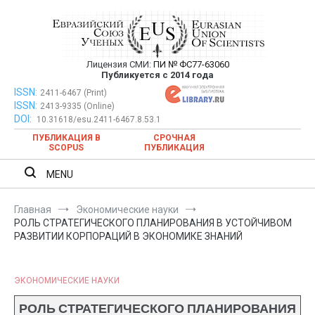
Перейти
к
содержимому
Лицензия СМИ:
ПИ № ФС77-63060
Евразийский Союз Ученых —
Публикуется с 2014 года
публикация научных статей в
ISSN:
Евразийский Союз Ученых — публикация научных статей в
2411-6467 (Print)
ISSN:
2413-9335 (Online)
ежемесячном научном журнале
ежемесячном научном журнале
DOI:
10.31618/esu.2411-6467.8.53.1
ПУБЛИКАЦИЯ В
СРОЧНАЯ
SCOPUS
ПУБЛИКАЦИЯ
MENU
Главная
Экономические науки
РОЛЬ СТРАТЕГИЧЕСКОГО ПЛАНИРОВАНИЯ В УСТОЙЧИВОМ
РАЗВИТИИ КОРПОРАЦИЙ В ЭКОНОМИКЕ ЗНАНИЙ
ЭКОНОМИЧЕСКИЕ НАУКИ
РОЛЬ СТРАТЕГИЧЕСКОГО ПЛАНИРОВАНИЯ