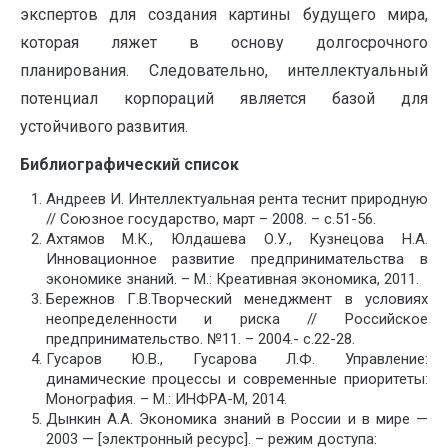
экспертов для создания картины будущего мира,
которая ляжет в основу долгосрочного
планирования. Следовательно, интеллектуальный
потенциал корпораций является базой для
устойчивого развития.
Библиографический список
Андреев И. Интеллектуальная рента теснит природную
// Союзное государство, март – 2008. – с.51-56.
Ахтямов М.К., Юлдашева О.У., Кузнецова Н.А.
Инновационное развитие предпринимательства в
экономике знаний. – М.: Креативная экономика, 2011.
Бережнов Г.В.Творческий менеджмент в условиях
неопределенности и риска // Российское
предпринимательство. №11. – 2004.- с.22-28.
Гусаров Ю.В., Гусарова Л.Ф. Управление:
динамические процессы и современные приоритеты:
Монография. – М.: ИНФРА-М, 2014.
Дынкин А.А. Экономика знаний в России и в мире —
2003 — [электронный ресурс]. – режим доступа: