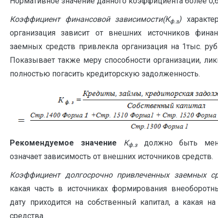
Нормативное значение данного коэффициента более 0,6-
Коэффициент финансовой зависимости(К
)
характер
ф.з
организация зависит от внешних источников финанс
заемных средств привлекла организация на 1тыс. руб.
Показывает также меру способности организации, ли
полностью погасить кредиторскую задолженность.
Рекомендуемое значение
К
должно быть мен
ф.з
означает зависимость от внешних источников средств.
Коэффициент долгосрочно привлеченных заемных ср
какая часть в источниках формирования внеоборотн
дату приходится на собственный капитал, а какая н
средства.