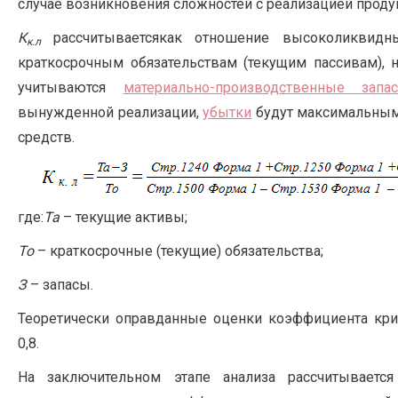
случае возникновения сложностей с реализацией проду
К
рассчитываетсякак отношение высоколиквидн
к.л
краткосрочным обязательствам (текущим пассивам), 
учитываются
материально-производственные запа
вынужденной реализации,
убытки
будут максимальным
средств.
где:
Та
– текущие активы;
То
– краткосрочные (текущие) обязательства;
З
– запасы.
Теоретически оправданные оценки коэффициента кри
0,8.
На заключительном этапе анализа рассчитывает