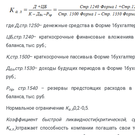
где:
Д,стр.1250
– денежные средства в Форме 1бухгалтерс
ЦБ,стр.1240
– краткосрочные финансовые вложенияв 
баланса, тыс. руб.;
К,стр.1500
– краткосрочные пассивыв Форме 1бухгалтерск
Д
,стр.1530
– доходы будущих периодов в Форме 1бухга
бп
руб.;
Р
, стр.1540 –
резервы предстоящих расходов в 
пр
баланса, тыс. руб.
Нормальное ограничение
К
0,2-0,5.
а.л
Коэффициент быстрой ликвидности(критической, 
К
)
отражает способность компании погашать свои т
к.л.