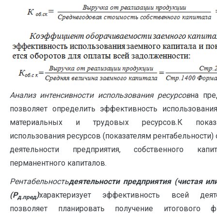
Анализ интенсивности использования ресурсов
на пре
позволяет определить эффективность использования
материальных и трудовых ресурсов.К показа
использования ресурсов (показателям рентабельности) 
деятельности предприятия, собственного капи
перманентного капиталов.
Рентабельность
деятельности предприятия (чистая ил
(Р
)
характеризует эффективность всей деяте
д.пред
позволяет планировать получение итогового фи