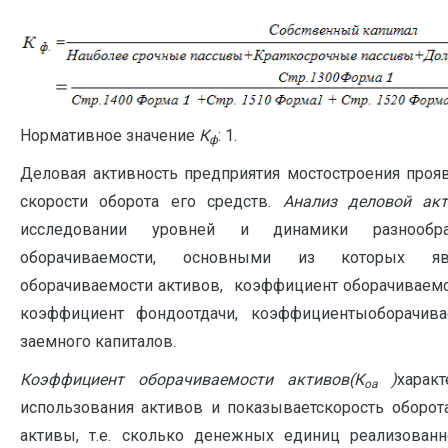
Нормативное значение
К
: 1.
ф
Деловая активность предприятия мостостроения прояв
скорости оборота его средств.
Анализ деловой акт
исследовании уровней и динамики разнообр
оборачиваемости, основными из которых яв
оборачиваемости активов, коэффициент оборачиваемо
коэффициент фондоотдачи, коэффициентыоборачива
заемного капиталов.
Коэффициент оборачиваемости активов(К
)
харак
оа
использования активов и показываетскорость оборот
активы, т.е. сколько денежных единиц реализован