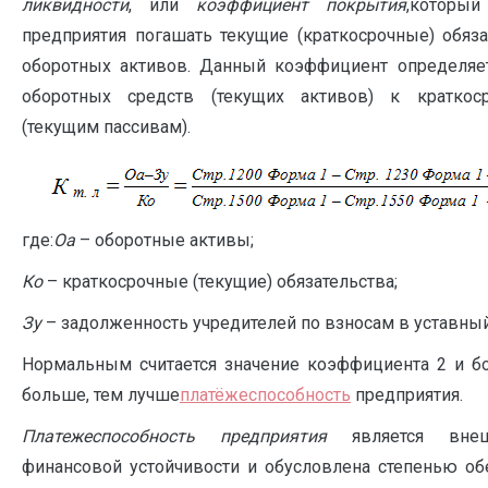
ликвидности
, или
коэффициент покрытия
,который
предприятия погашать текущие (краткосрочные) обяза
оборотных активов. Данный коэффициент определяе
оборотных средств (текущих активов) к краткос
(текущим пассивам).
где:
Оа
– оборотные активы;
Ко
– краткосрочные (текущие) обязательства;
Зу
– задолженность учредителей по взносам в уставный
Нормальным считается значение коэффициента 2 и бол
больше, тем лучше
платёжеспособность
предприятия.
Платежеспособность предприятия
является внеш
финансовой устойчивости и обусловлена степенью об