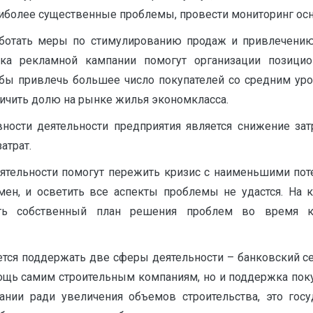
аиболее существенные проблемы, провести мониторинг осн
аботать меры по стимулированию продаж и привлечению
тка рекламной кампании помогут организации позици
обы привлечь большее число покупателей со средним уро
личить долю на рынке жилья экономкласса.
сти деятельности предприятия является снижение зат
атрат.
ятельности помогут пережить кризис с наименьшими пот
мен, и осветить все аспекты проблемы не удастся. На
тать собственный план решения проблем во время к
ется поддержать две сферы деятельности – банковский се
мощь самим строительным компаниям, но и поддержка пок
нии ради увеличения объемов строительства, это гос