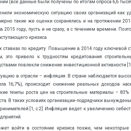
и (все данные были получены по итогам опроса 6,6 тысяч с
ценили экономическую ситуацию своих организаций как уд
имерно такие же оценки сохранялись и на протяжении 20
в 2015 году, пусть и не сразу, а с течением времени. Поэ
аступающего кризиса.
ых ставках по кредиту. Повышение в 2014 году ключевой 
, это привело к трудностям кредитования строительн
твами повлекли снижение инвестиционной активности [1, 
уацию в отрасли – инфляция. В стране наблюдается высок
ла 16,7%), происходит снижение реальных доходов насел
окие темпы роста цен на строительные материалы – 83%
та. В таких условиях организации-подрядчики вынуждены
ринимателей [1, с.2]. Инфляция ведет к увеличению себест
дприятий.
ожет войти в состояние кризиса позже, чем некоторые 