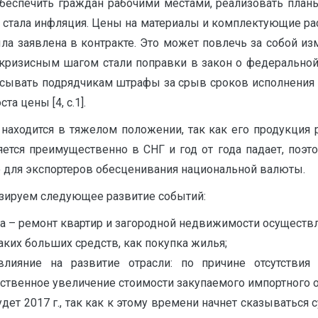
 обеспечить граждан рабочими местами, реализовать пл
в стала инфляция. Цены на материалы и комплектующие ра
ыла заявлена в контракте. Это может повлечь за собой и
ризисным шагом стали поправки в закон о федеральной
писывать подрядчикам штрафы за срыв сроков исполнения 
а цены [4, с.1].
 находится в тяжелом положении, так как его продукция 
ется преимущественно в СНГ и год от года падает, поэто
о для экспортеров обесценивания национальной валюты.
зируем следующее развитие событий:
 – ремонт квартир и загородной недвижимости осуществля
аких больших средств, как покупка жилья;
влияние на развитие отрасли: по причине отсутстви
ственное увеличение стоимости закупаемого импортного о
ет 2017 г., так как к этому времени начнет сказываться