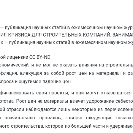
— публикация научных статей в ежемесячном научном жур
ЕНИЯ КРИЗИСА ДЛЯ СТРОИТЕЛЬНЫХ КОМПАНИЙ, ЗАН
 публикация научных статей в ежемесячном научном журна
ной лицензии CC BY-ND
ономический, и не мог не оказать влияния на строительн
нфляция, влекущая за собой рост цен на материалы и р
проса и ощутимое падение цен.
финансировать свои проекты, и они могут отказываться
ротства. Рост цен на материалы влечет удорожание себест
ой отрасли наблюдаются лишь некоторые из перечисленны
з значительных провалов, говорят следующие показа
ого строительства, которое по большей части и удерживае