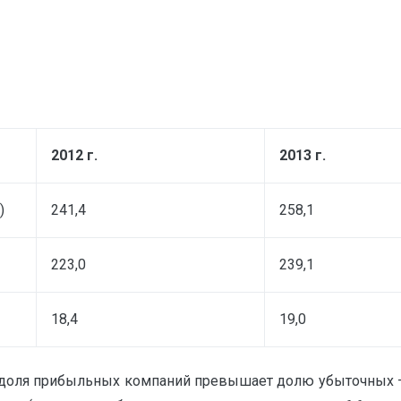
2012 г.
2013 г.
)
241,4
258,1
223,0
239,1
18,4
19,0
а доля прибыльных компаний превышает долю убыточных – 