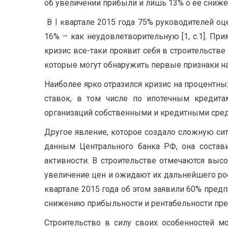
об увеличении прибыли и лишь 13% о ее снижени
В I квартале 2015 года 75% руководителей о
16% – как неудовлетворительную [1, с.1]. Пр
кризис все-таки проявит себя в строительстве 
которые могут обнаружить первые признаки н
Наиболее ярко отразился кризис на процентн
ставок, в том числе по ипотечным кредитам
организаций собственными и кредитными средс
Другое явление, которое создало сложную сит
данным Центрального банка РФ, она состави
активности. В строительстве отмечаются выс
увеличение цен и ожидают их дальнейшего рос
квартале 2015 года об этом заявили 60% предп
снижению прибыльности и рентабельности пре
Строительство в силу своих особенностей м