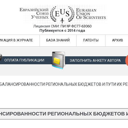
Лицензия СМИ:
ПИ № ФС77-63060
Евразийский Союз Ученых — публикация
Публикуется с 2014 года
жур
Евразийский Союз Ученых — публикация научных статей в ежемес
ИКАЦИЯ В ЖУРНАЛЕ
БАЗА ЗНАНИЙ
ПАТЕНТЫ
АРХИВ
ОПЛАТА ПУБЛИКАЦИИ
ЗАПОЛНИТЬ АНКЕТУ АВТОРА
БАЛАНСИРОВАННОСТИ РЕГИОНАЛЬНЫХ БЮДЖЕТОВ И ПУТИ ИХ Р
СИРОВАННОСТИ РЕГИОНАЛЬНЫХ БЮДЖЕТОВ И