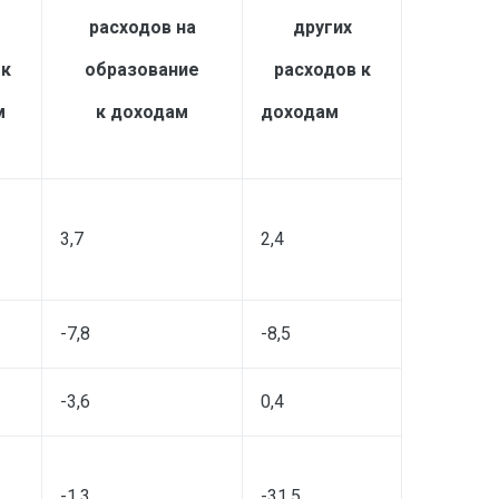
расходов на
других
 к
образование
расходов к
м
к доходам
доходам
3,7
2,4
-7,8
-8,5
-3,6
0,4
-1,3
-31,5