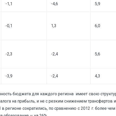
-1,1
-4,6
5,9
-0,1
1,3
6,0
-2,3
-2,4
5,6
-3,9
-2,4
4,3
анность бюджета для каждого региона имеет свою структу
лога на прибыль, и не с резким снижением трансфертов 
 регионе сократились, по сравнению с 2012 г. более чем 
на образование — на 26%.