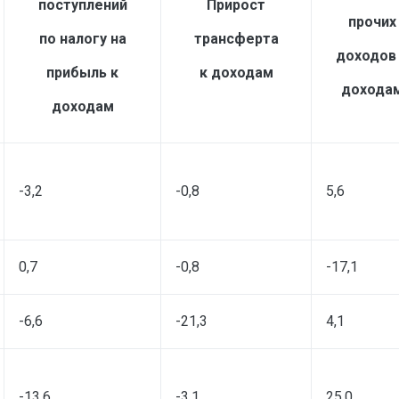
поступлений
Прирост
прочих
по налогу на
трансферта
доходов
прибыль к
к доходам
дохода
доходам
-3,2
-0,8
5,6
0,7
-0,8
-17,1
-6,6
-21,3
4,1
-13,6
-3,1
25,0