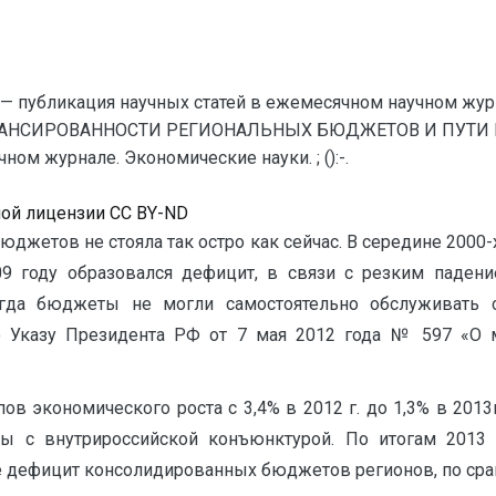
— публикация научных статей в ежемесячном научном жур
АНСИРОВАННОСТИ РЕГИОНАЛЬНЫХ БЮДЖЕТОВ И ПУТИ ИХ 
ом журнале. Экономические науки. ; ():-.
ной лицензии CC BY-ND
джетов не стояла так остро как сейчас. В середине 2000
9 году образовался дефицит, в связи с резким паден
огда бюджеты не могли самостоятельно обслуживать 
о Указу Президента РФ от 7 мая 2012 года № 597 «О м
в экономического роста с 3,4% в 2012 г. до 1,3% в 2013г
ы с внутрироссийской конъюнктурой. По итогам 2013
е дефицит консолидированных бюджетов регионов, по сравн