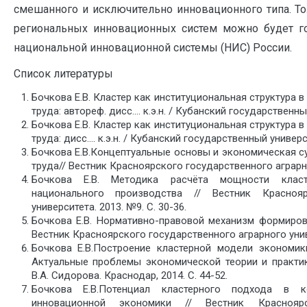
смешанного и исключительно инновационного типа. Т
региональных инновационных систем можно будет г
национальной инновационной системы (НИС) России.
Список литературы
Бочкова Е.В. Кластер как институциональная структура 
труда: автореф. дисс.… к.э.н. / Кубанский государственны
Бочкова Е.В. Кластер как институциональная структура 
труда: дисс.… к.э.н. / Кубанский государственный универс
Бочкова Е.В.Концептуальные основы и экономическая с
труда// Вестник Красноярского государственного аграрног
Бочкова Е.В. Методика расчёта мощности клас
национального производства // Вестник Краснояр
университета. 2013. №9. С. 30-36.
Бочкова Е.В. Нормативно-правовой механизм формирова
Вестник Красноярского государственного аграрного униве
Бочкова Е.В.Построение кластерной модели экономик
Актуальные проблемы экономической теории и практик
В.А. Сидорова. Краснодар, 2014. С. 44-52.
Бочкова Е.В.Потенциал кластерного подхода в к
инновационной экономики // Вестник Красноярс