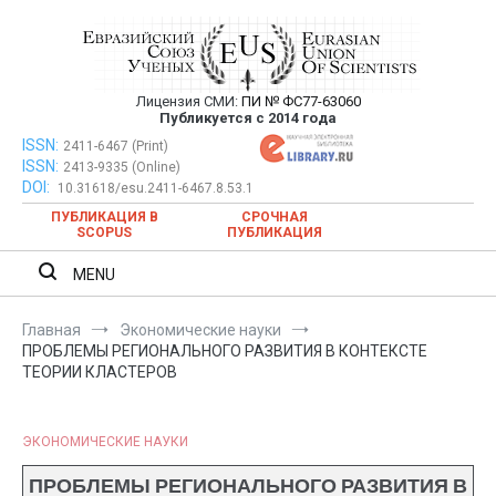
Перейти
к
содержимому
Лицензия СМИ:
ПИ № ФС77-63060
Евразийский Союз Ученых —
Публикуется с 2014 года
публикация научных статей в
ISSN:
Евразийский Союз Ученых — публикация научных статей в
2411-6467 (Print)
ISSN:
2413-9335 (Online)
ежемесячном научном журнале
ежемесячном научном журнале
DOI:
10.31618/esu.2411-6467.8.53.1
ПУБЛИКАЦИЯ В
СРОЧНАЯ
SCOPUS
ПУБЛИКАЦИЯ
MENU
Главная
Экономические науки
ПРОБЛЕМЫ РЕГИОНАЛЬНОГО РАЗВИТИЯ В КОНТЕКСТЕ
ТЕОРИИ КЛАСТЕРОВ
ЭКОНОМИЧЕСКИЕ НАУКИ
ПРОБЛЕМЫ РЕГИОНАЛЬНОГО РАЗВИТИЯ В