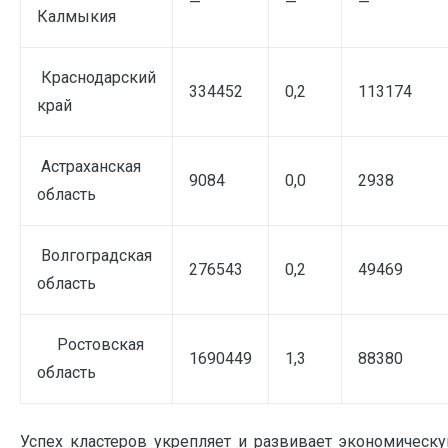
—
—
—
Калмыкия
Краснодарский
334452
0,2
113174
край
Астраханская
9084
0,0
2938
область
Волгоградская
276543
0,2
49469
область
Ростовская
1690449
1,3
88380
область
Успех кластеров укрепляет и развивает экономичес