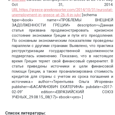
Oct 31, 2014.
URL:https://greece.greekreporter.com/2014/10/31/eurostat-
unemployment-in-greece-at-26-4-in-july/
.[schema
type=»book» name=»ПРОБЛЕМЫ ВНЕШНЕЙ
ЗАДОЛЖЕННОСТИ ГРЕЦИИ» description=»Данная
статья призвана продемонстрировать кризисное
состояние экономики Греции и пути его преодоления.
По основным экономическим показателям проведены
параллели с другими странами. Выявлено, что практика
реструктуризации государственной задолженности
подверглась изменению. Показано, что в настоящее
время Греция теряет свой финансовый суверенитет. В
статье приведены источники и цели финансовой
помощи Греции, а также проанализирована стоимость
кредитов для страны с учетом их срока погашения и
источника.» author=»Терентьева Ольга Игоревна»
publisher=»БАСАРАНОВИЧ ЕКАТЕРИНА» pubdate=»2017-
02-09″ edition=»ЕВРАЗИЙСКИЙ СОЮЗ
УЧЕНЫХ_29.08.15_08(17)» ebook=»yes» ]
Список литературы: