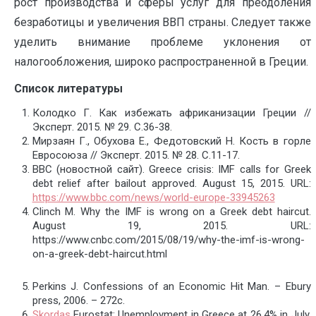
рост производства и сферы услуг для преодоления
безработицы и увеличения ВВП страны. Следует также
уделить внимание проблеме уклонения от
налогообложения, широко распространенной в Греции.
Список
литературы
Колодко Г. Как избежать африканизации Греции //
Эксперт. 2015. № 29. С.36-38.
Мирзаян Г., Обухова Е., Федотовский Н. Кость в горле
Евросоюза // Эксперт. 2015. № 28. С.11-17.
BBC (новостной сайт). Greece crisis: IMF calls for Greek
debt relief after bailout approved. August 15, 2015. URL:
https://www.bbc.com/news/world-europe-33945263
Clinch M. Why the IMF is wrong on a Greek debt haircut.
August 19, 2015. URL:
https://www.cnbc.com/2015/08/19/why-the-imf-is-wrong-
on-a-greek-debt-haircut.html
Perkins J. Confessions of an Economic Hit Man. – Ebury
press, 2006. – 272с.
Skordas
Eurostat: Unemployment in Greece at 26.4% in July.