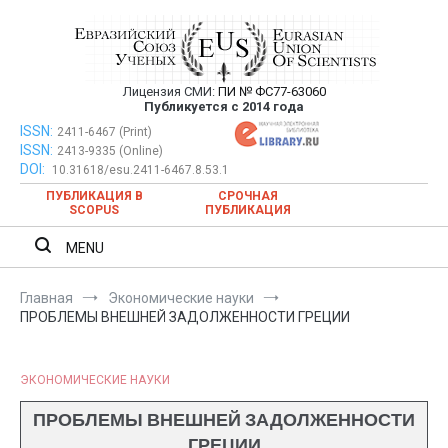
Перейти
к
содержимому
Лицензия СМИ:
ПИ № ФС77-63060
Евразийский Союз Ученых —
Публикуется с 2014 года
публикация научных статей в
ISSN:
Евразийский Союз Ученых — публикация научных статей в
2411-6467 (Print)
ISSN:
2413-9335 (Online)
ежемесячном научном журнале
ежемесячном научном журнале
DOI:
10.31618/esu.2411-6467.8.53.1
ПУБЛИКАЦИЯ В
СРОЧНАЯ
SCOPUS
ПУБЛИКАЦИЯ
MENU
Главная
Экономические науки
ПРОБЛЕМЫ ВНЕШНЕЙ ЗАДОЛЖЕННОСТИ ГРЕЦИИ
ЭКОНОМИЧЕСКИЕ НАУКИ
ПРОБЛЕМЫ ВНЕШНЕЙ ЗАДОЛЖЕННОСТИ
ГРЕЦИИ