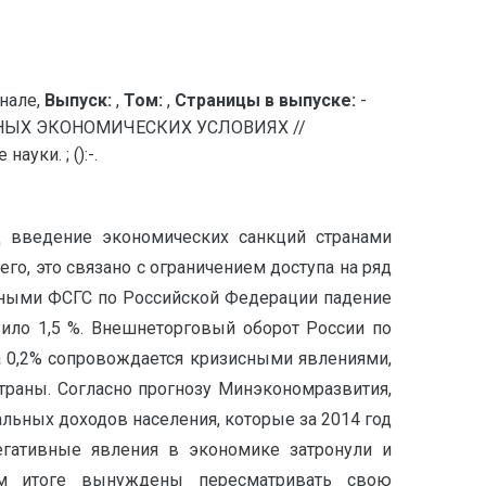
нале,
Выпуск:
,
Том:
,
Страницы в выпуске:
-
НЫХ ЭКОНОМИЧЕСКИХ УСЛОВИЯХ //
уки. ; ():-.
д введение экономических санкций странами
о, это связано с ограничением доступа на ряд
анными ФСГС по Российской Федерации падение
ило 1,5 %. Внешнеторговый оборот России по
на 0,2% сопровождается кризисными явлениями,
раны. Согласно прогнозу Минэкономразвития,
льных доходов населения, которые за 2014 год
гативные явления в экономике затронули и
ом итоге вынуждены пересматривать свою