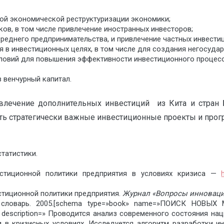
ой экономической реструктуризации экономики;
ов, в том числе привлечение иностранных инвесторов;
реднего предпринимательства, и привлечение частных инвестиц
 в инвестиционных целях, в том числе для создания негосудар
словий для повышения эффективности инвестиционного процесс
 венчурный капитал.
влечение дополнительных инвестиций из Кита и стран 
ть стратегически важные инвестиционные проекты и про
татистики.
естиционной политики предприятия в условиях кризиса —
тиционной политики предприятия.
Журнал «Вопросы инновац
кий словарь. 2005.[schema type=»book» name=»ПОИСК Н
ription=» Проводится анализ современного состояния наци
 в кризисных условиях. Исследуется алгоритм разработки и