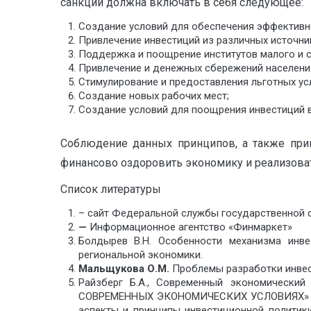
санкций должна включать в себя следующее:
Создание условий для обеспечения эффективн
Привлечение инвестиций из различных источник
Поддержка и поощрение институтов малого и с
Привлечение и денежных сбережений населения
Стимулирование и предоставления льготных у
Создание новых рабочих мест;
Создание условий для поощрения инвестиций в
Соблюдение данных принципов, а также при
финансово оздоровить экономику и реализова
Список литературы
– сайт Федеральной службы государственной с
—
Информационное агентство «Финмаркет»
Болдырев В.Н. Особенности механизма инв
региональной экономики.
Мальщукова О.М.
Проблемы разработки инвес
Райзберг Б.А., Современный экономичес
СОВРЕМЕННЫХ ЭКОНОМИЧЕСКИХ УСЛОВИЯХ» desc
аспекты и принципы инвестиционной политики