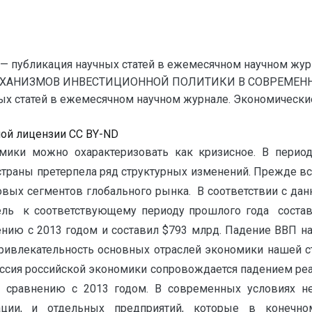
— публикация научных статей в ежемесячном научном жур
ЕХАНИЗМОВ ИНВЕСТИЦИОННОЙ ПОЛИТИКИ В СОВРЕМЕН
 статей в ежемесячном научном журнале. Экономические на
ной лицензии CC BY-ND
мики можно охарактеризовать как кризисное. В перио
раны претерпела ряд структурных изменений. Прежде всег
овых сегментов глобального рынка. В соответствии с д
ель к соответствующему периоду прошлого года состав
нению с 2013 годом и составил $793 млрд. Падение ВВП 
влекательность основных отраслей экономики нашей ст
цессия российской экономики сопровождается падением реа
 сравнению с 2013 годом. В современных условиях не
рации, и отдельных предприятий, которые в конечн