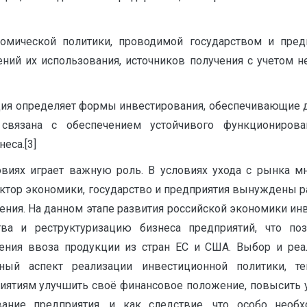
омической политики, проводимой государством и пред
ний их использования, источников получения с учетом 
ция определяет формы инвестирования, обеспечивающие 
связана с обеспечением устойчивого функционирован
еса.[3]
виях играет важную роль. В условиях ухода с рынка мн
ктор экономики, государство и предприятия вынуждены 
ления. На данном этапе развития российской экономики и
тва и реструктуризацию бизнеса предприятий, что по
чения ввоза продукции из стран ЕС и США. Выбор и ре
ый аспект реализации инвестиционной политики, те
ятиям улучшить своё финансовое положение, повысить ур
ание предприятия, и как следствие, что особо необ