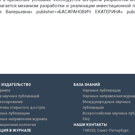
агается механизм разработки и реализации инвестиционной п
я Валерьевна» publisher=»БАСАРАНОВИЧ ЕКАТЕРИНА» pubd
 ИЗДАТЕЛЬСТВО
БАЗА ЗНАНИЙ
рнале
Научные публикации
а научных публикаций
Научные направления журна
ексирование
Международные научные
тика открытого доступа
публикации
ные публикации
Всероссийские научные пуб
ные направления журнала
FAQ
кционная коллегия
НАШИ КОНТАКТЫ
ЦИЯ В ЖУРНАЛЕ
198320, Санкт-Петербург,