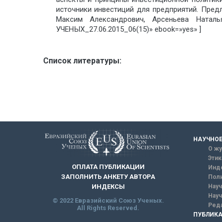
источники инвестиций для предприятий. Предл
Максим Александрович, Арсеньева Наталь
УЧЕНЫХ_27.06.2015_06(15)» ebook=»yes» ]
Список литературы:
НАУЧНОЕ
О жу
Этик
ОПЛАТА ПУБЛИКАЦИИ
Инд
ЗАПОЛНИТЬ АНКЕТУ АВТОРА
Поли
Науч
ИНДЕКСЫ
Науч
© 2022 Евразийский Союз Ученых.
Реда
All Rights Reserved.
ПУБЛИКА