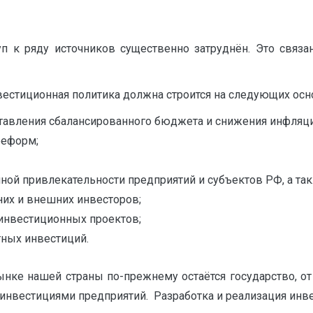
туп к ряду источников существенно затруднён. Это связ
вестиционная политика должна строится на следующих осн
тавления сбалансированного бюджета и снижения инфляци
реформ;
ой привлекательности предприятий и субъектов РФ, а та
их и внешних инвесторов;
 инвестиционных проектов;
ных инвестиций.
ке нашей страны по-прежнему остаётся государство, от с
ие инвестициями предприятий. Разработка и реализация и