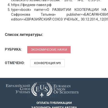
сельского хозяйства России. – 2012. — №2. – С.35-51.
https://федяев-павел.рф
type=»book» name=»О РАЗВИТИИ КООПЕРАЦИИ НА СЕ
Сафронова Татьяна» publisher=»БАСАРАНОВ
edition=»ЕВРАЗИЙСКИЙ СОЮЗ УЧЕНЫХ_ 30.12.2014_12(09)
Список литературы:
РУБРИКА:
ЭКОНОМИЧЕСКИЕ НАУКИ
ОТМЕЧЕНО:
КОНФЕРЕНЦИЯ №9
ОПЛАТА ПУБЛИКАЦИИ
ЗАПОЛНИТЬ АНКЕТУ АВТОРА