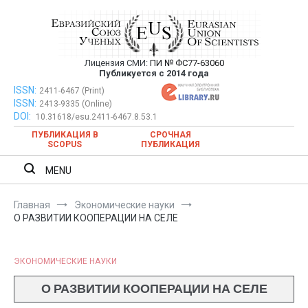
Перейти
к
содержимому
Лицензия СМИ:
ПИ № ФС77-63060
Евразийский Союз Ученых —
Публикуется с 2014 года
публикация научных статей в
ISSN:
Евразийский Союз Ученых — публикация научных статей в
2411-6467 (Print)
ISSN:
2413-9335 (Online)
ежемесячном научном журнале
ежемесячном научном журнале
DOI:
10.31618/esu.2411-6467.8.53.1
ПУБЛИКАЦИЯ В
СРОЧНАЯ
SCOPUS
ПУБЛИКАЦИЯ
MENU
Главная
Экономические науки
О РАЗВИТИИ КООПЕРАЦИИ НА СЕЛЕ
ЭКОНОМИЧЕСКИЕ НАУКИ
О РАЗВИТИИ КООПЕРАЦИИ НА СЕЛЕ