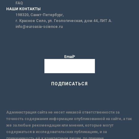
FAQ
НАШИ КОНТАКТЫ
198320, Санкт-Петербург,
г. Красное Село, ул. Геологическая, дом 44, ЛИТ А.
info@euroasia-science.ru
Email*
Администрация сайта не несет никакой ответственности за
точность содержания информации опубликованной на сайте, а так
же за любые рекомендации или мнения, которые могут
содержаться в исследовательских публикациях, и за
применимость её к конкретным лицам, по причине